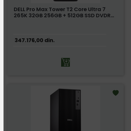
DELL Pro Max Tower T2 Core Ultra 7
265K 32GB 256GB + 512GB SSD DVDR...
347.176,00
din.