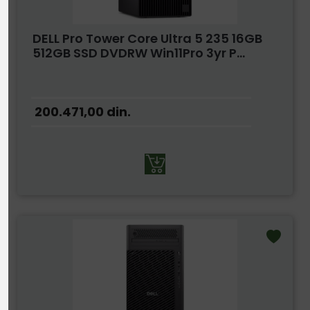
DELL Pro Tower Core Ultra 5 235 16GB
512GB SSD DVDRW Win11Pro 3yr P...
200.471,00
din.