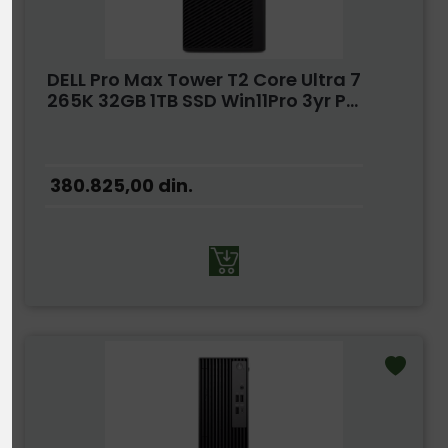
DELL Pro Max Tower T2 Core Ultra 7
265K 32GB 1TB SSD Win11Pro 3yr P...
380.825,00
din.