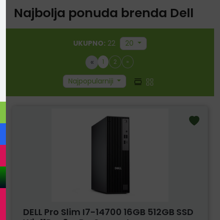
Najbolja ponuda brenda Dell
UKUPNO:
22
20
«
1
2
»
Najpopularniji
DELL Pro Slim I7-14700 16GB 512GB SSD