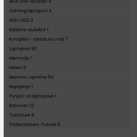
All in one računari
4
Gaming laptopovi
4
HDD i SSD
3
Klasične slušalice
1
Kompleti - tastatura i miš
7
Laptopovi
90
Memorije
1
Miševi
9
Monitori i oprema
64
Napajanja
1
Punjači za laptopove
1
Računari
22
Tastature
9
Torbe,rančevi i futrole
8