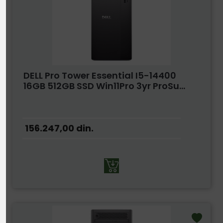
DELL Pro Tower Essential I5-14400
16GB 512GB SSD Win11Pro 3yr ProSu...
156.247,00
din.