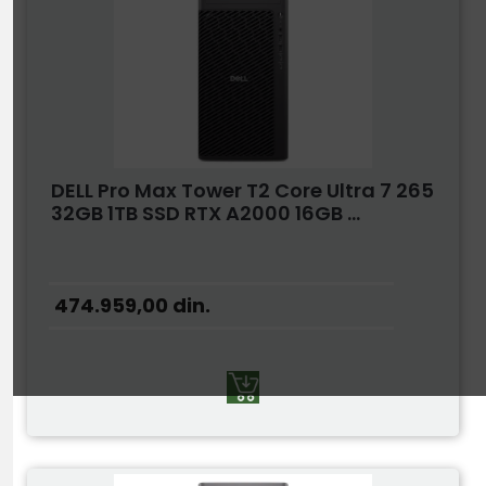
DELL Pro Max Tower T2 Core Ultra 7 265
32GB 1TB SSD RTX A2000 16GB ...
474.959,00
din.