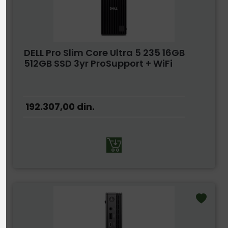
DELL Pro Slim Core Ultra 5 235 16GB
512GB SSD 3yr ProSupport + WiFi
192.307,00
din.