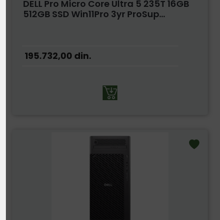
DELL Pro Micro Core Ultra 5 235T 16GB
512GB SSD Win11Pro 3yr ProSup...
195.732,00
din.