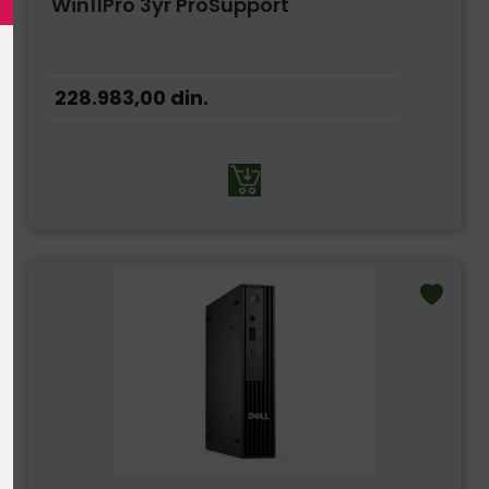
Win11Pro 3yr ProSupport
228.983,00
din.