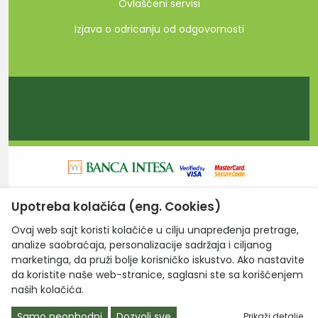
Ovlašćeni servisi
Izjava o odricanju od odgovornosti
Upotreba kolačića (eng. Cookies)
Laptop Centar d.o.o. © 2026. Sva prava zadržana.
Ovaj web sajt koristi kolačiće u cilju unapređenja pretrage,
analize saobraćaja, personalizacije sadržaja i ciljanog
marketinga, da pruži bolje korisničko iskustvo. Ako nastavite
da koristite naše web-stranice, saglasni ste sa korišćenjem
naših kolačića.
Samo neophodni
Dozvoli sve
Prikaži detalje