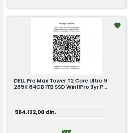
DELL Pro Max Tower T2 Core Ultra 9
285K 64GB 1TB SSD Win11Pro 3yr P...
584.122,00
din.