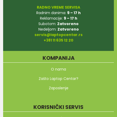
RADNO VREME SERVISA
Radnim danima:
9 – 17 h
Reklamacije:
9 – 17 h
Subotom:
Zatvoreno
Nedeljom:
Zatvoreno
servis@laptopcentar.rs
+381 11 635 12 20
KOMPANIJA
O nama
Zašto Laptop Centar?
Zaposlenje
KORISNIČKI SERVIS