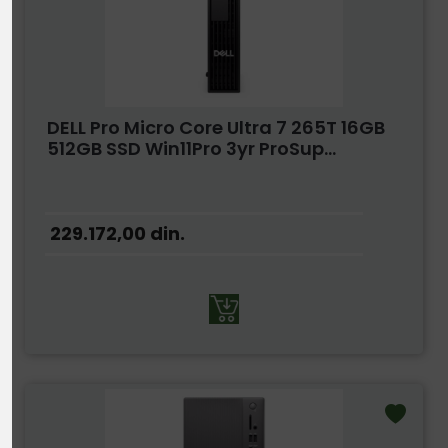
DELL Pro Micro Core Ultra 7 265T 16GB
512GB SSD Win11Pro 3yr ProSup...
229.172,00
din.