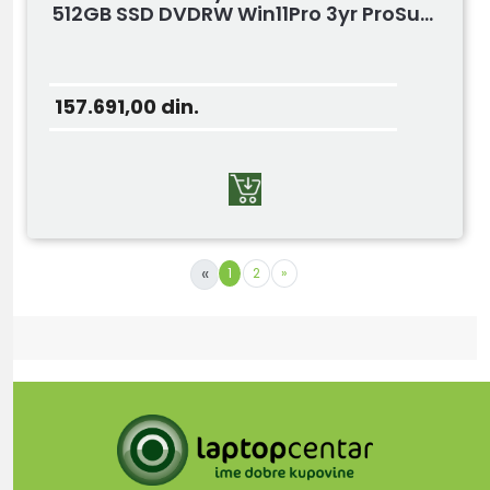
512GB SSD DVDRW Win11Pro 3yr ProSu...
157.691,00
din.
«
1
2
»