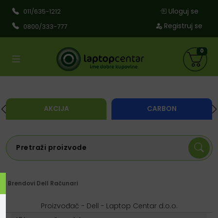
Uloguj se
011/635-1212
Registruj se
0800/333-777
0
AKCIJA
CARBON
Brendovi
Dell
Računari
Proizvođač - Dell - Laptop Centar d.o.o.