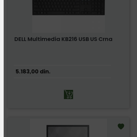
DELL Multimedia KB216 USB US Crna
5.183,00
din.