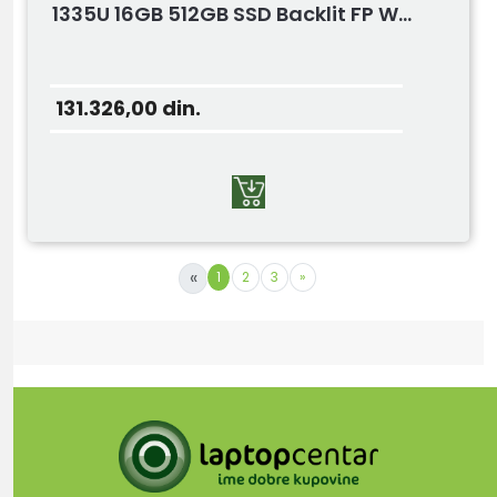
1335U 16GB 512GB SSD Backlit FP W...
131.326,00
din.
«
1
2
3
»