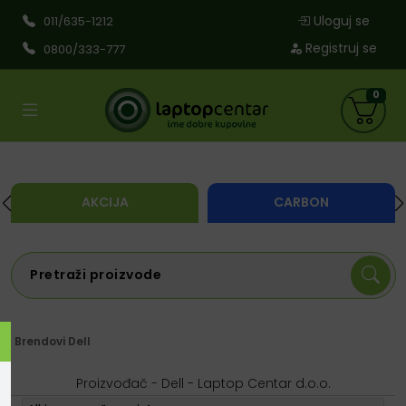
Uloguj se
011/635-1212
Registruj se
0800/333-777
0
AKCIJA
CARBON
Brendovi
Dell
Proizvođač - Dell - Laptop Centar d.o.o.