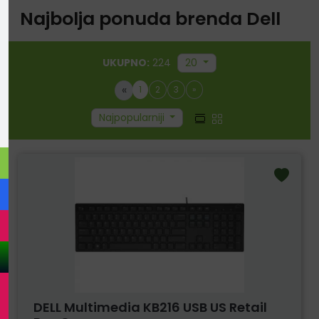
Najbolja ponuda brenda Dell
UKUPNO:
224
20
«
1
2
3
»
Najpopularniji
DELL Multimedia KB216 USB US Retail