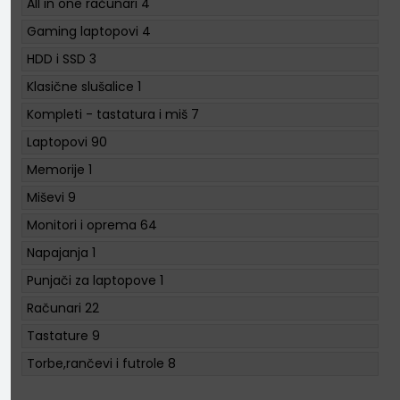
All in one računari
4
Gaming laptopovi
4
HDD i SSD
3
Klasične slušalice
1
Kompleti - tastatura i miš
7
Laptopovi
90
Memorije
1
Miševi
9
Monitori i oprema
64
Napajanja
1
Punjači za laptopove
1
Računari
22
Tastature
9
Torbe,rančevi i futrole
8