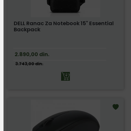
DELL Ranac Za Notebook 15" Essential
Backpack
2.890,00
din.
3.743,00
din.