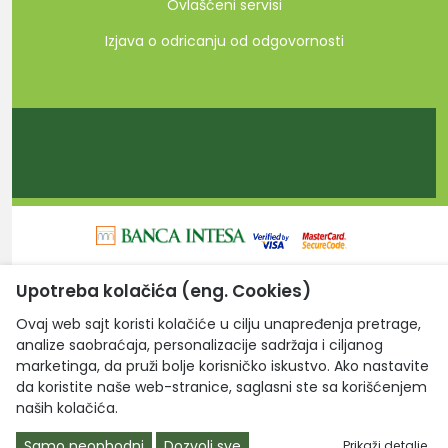
Ovlašćeni servisi
Izjava o odricanju od odgovornosti
Upotreba kolačića (eng. Cookies)
Laptop Centar d.o.o. © 2026. Sva prava zadržana.
Ovaj web sajt koristi kolačiće u cilju unapređenja pretrage,
analize saobraćaja, personalizacije sadržaja i ciljanog
marketinga, da pruži bolje korisničko iskustvo. Ako nastavite
da koristite naše web-stranice, saglasni ste sa korišćenjem
naših kolačića.
Samo neophodni
Dozvoli sve
Prikaži detalje