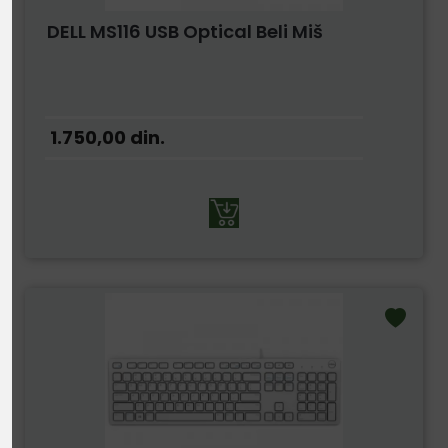
DELL MS116 USB Optical Beli Miš
1.750,00
din.