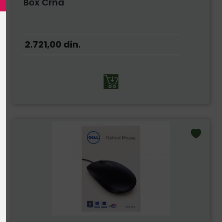
Box Crna
2.721,00
din.