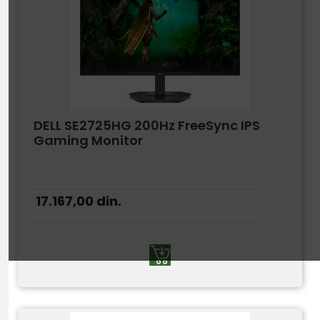
DELL SE2725HG 200Hz FreeSync IPS
Gaming Monitor
17.167,00
din.