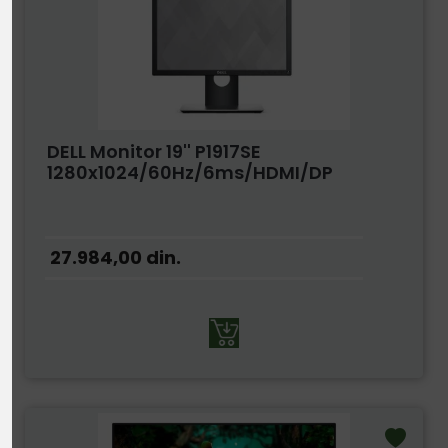
DELL Monitor 19'' P1917SE
1280x1024/60Hz/6ms/HDMI/DP
27.984,00
din.