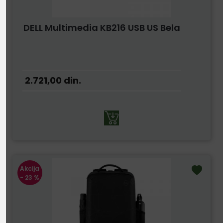
DELL Multimedia KB216 USB US Bela
2.721,00
din.
Akcija
- 23 %