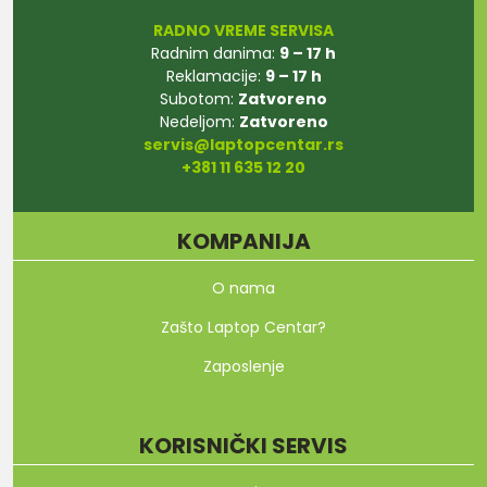
RADNO VREME SERVISA
Radnim danima:
9 – 17 h
Reklamacije:
9 – 17 h
Subotom:
Zatvoreno
Nedeljom:
Zatvoreno
servis@laptopcentar.rs
+381 11 635 12 20
KOMPANIJA
O nama
Zašto Laptop Centar?
Zaposlenje
KORISNIČKI SERVIS