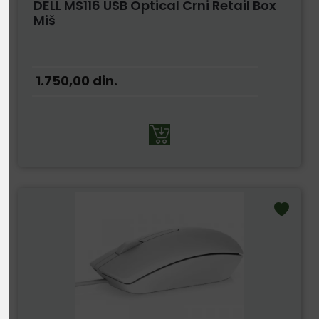
DELL MS116 USB Optical Crni Retail Box
Miš
1.750,00
din.