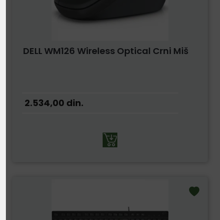
DELL WM126 Wireless Optical Crni Miš
2.534,00
din.