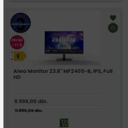
Akcija
- 17 %
A
E
G
Aiwa Monitor 23.8" MF2405-B, IPS, Full
HD
9.999,00
din.
11.990,00
din.