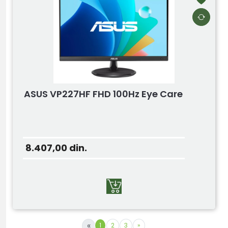
ASUS VP227HF FHD 100Hz Eye Care
8.407,00
din.
«
1
2
3
»