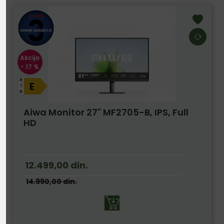
Akcija
- 17 %
A
E
G
Aiwa Monitor 27" MF2705-B, IPS, Full
HD
12.499,00
din.
14.990,00
din.