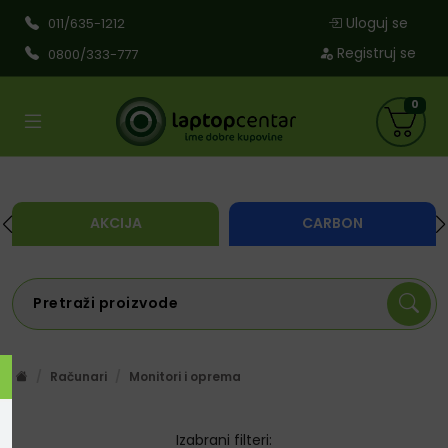
Uloguj se
011/635-1212
Registruj se
0800/333-777
0
AKCIJA
CARBON
Računari
Monitori i oprema
Izabrani filteri: