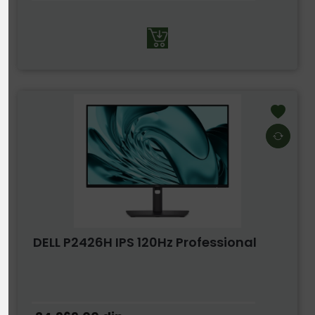
DELL P2426H IPS 120Hz Professional