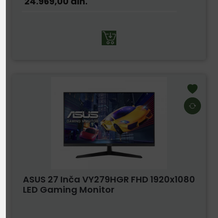
24.969,00
din.
ASUS 27 Inča VY279HGR FHD 1920x1080
LED Gaming Monitor