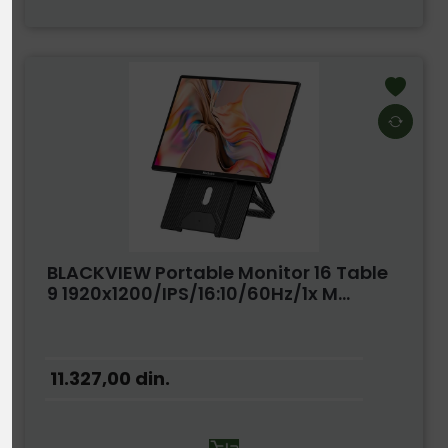
BLACKVIEW Portable Monitor 16 Table
9 1920x1200/IPS/16:10/60Hz/1x M...
11.327,00
din.