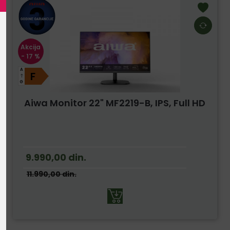
Akcija
- 17 %
A
F
G
Aiwa Monitor 22" MF2219-B, IPS, Full HD
9.990,00
din.
11.990,00
din.