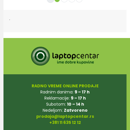
.
RADNO VREME ONLINE PRODAJE
Radnim danima:
9 – 17 h
Reklamacije:
9 – 17 h
Subotom:
10 – 14 h
Nedeljom:
Zatvoreno
prodaja@laptopcentar.rs
+381 11 635 12 12