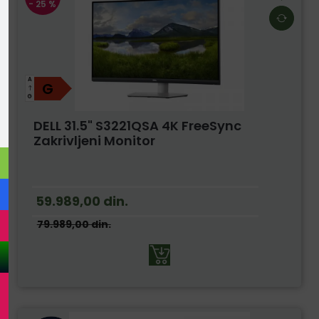
- 25 %
A
G
G
DELL 31.5" S3221QSA 4K FreeSync
Zakrivljeni Monitor
59.989,00
din.
79.989,00
din.