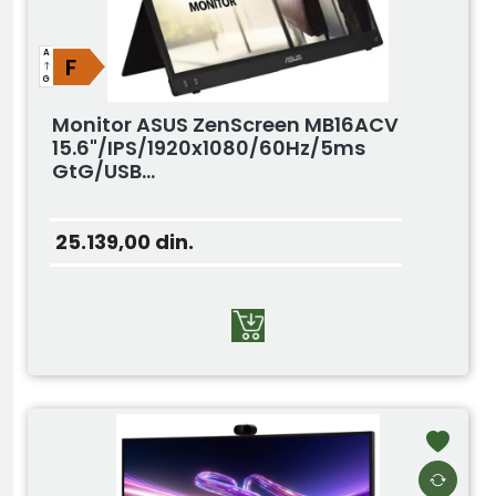
A
F
G
Monitor ASUS ZenScreen MB16ACV
15.6"/IPS/1920x1080/60Hz/5ms
GtG/USB...
25.139,00
din.