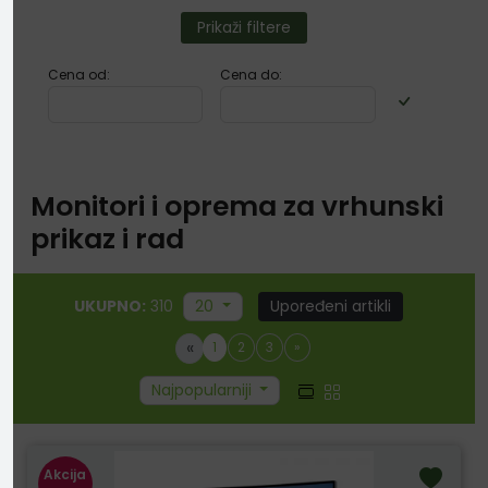
Prikaži filtere
Cena od:
Cena do:
Monitori i oprema za vrhunski
prikaz i rad
UKUPNO:
310
20
Upoređeni artikli
«
1
2
3
»
Najpopularniji
Akcija