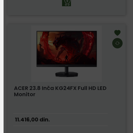
ACER 23.8 Inča KG24FX Full HD LED
Monitor
11.416,00
din.