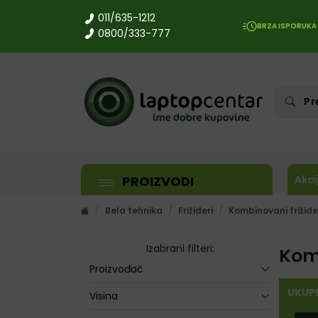
011/635-1212
BRZA ISPORUKA
0800/333-777
PROIZVODI
Akci
Bela tehnika
Frižideri
Kombinovani frižide
Izabrani filteri:
Komb
Proizvođač
UKUP
Visina