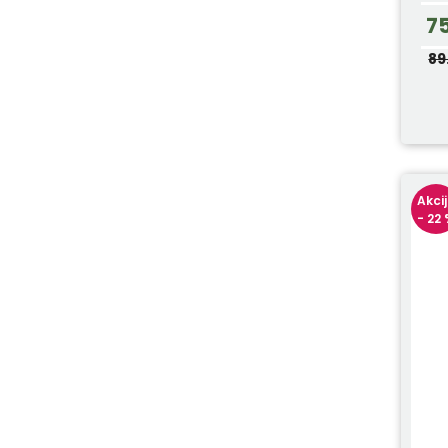
7
89
Akci
- 22