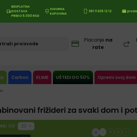
BESPLATNA
SIGURNA
DOSTAVA
381 11 635 12 12
proda
KUPOVINA
PREKO 5.000 RSD
Placanje
na
rate
ja
Carbon
KLIME
UŠTEDI DO 50%
Opremi svoj dom
ri
inovani frižideri za svaki dom i po
NO:
108
20
«
1
2
3
»