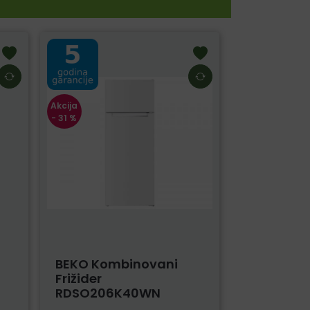
Akcija
- 31 %
BEKO Kombinovani
Frižider
RDSO206K40WN