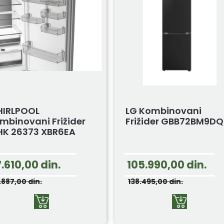
IRLPOOL
LG Kombinovani
mbinovani Frižider
Frižider GBB72BM9DQ
K 26373 XBR6EA
7.610,00
din.
105.990,00
din.
.887,00
din.
138.495,00
din.