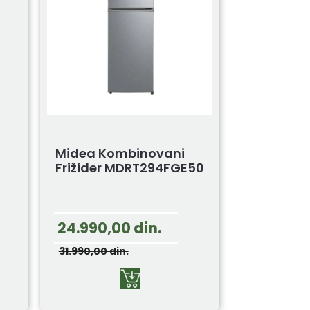
Midea Kombinovani
Frižider MDRT294FGE50
24.990,00
din.
31.990,00
din.