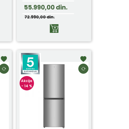
55.990,00
din.
72.990,00
din.
Akcija
- 14 %