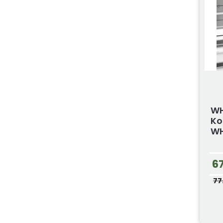
WH
Ko
WH
6
77