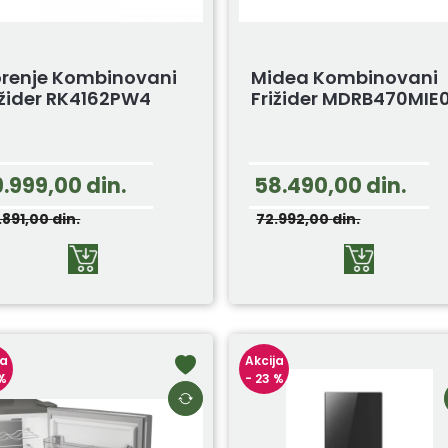
renje Kombinovani
Midea Kombinovani
ižider RK4162PW4
Frižider MDRB470MIE
9.999,00
din.
58.490,00
din.
.891,00
din.
72.992,00
din.
ja
Akcija
 %
- 23 %