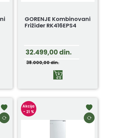
ni
GORENJE Kombinovani
Frižider RK416EPS4
32.499,00
din.
38.000,00
din.
Akcija
- 21 %