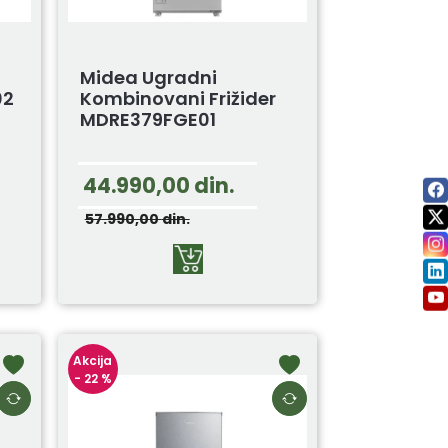
Midea Ugradni
02
Kombinovani Frižider
MDRE379FGE01
44.990,00
din.
57.990,00
din.
Akcija
- 22 %