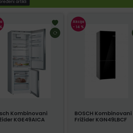
ređeni artikli
ja
Akcija
 %
- 14 %
sch Kombinovani
BOSCH Kombinovani
ižider KGE49AICA
Frižider KGN49LBCF