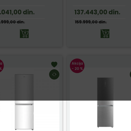
1.041,00
din.
137.443,00
din.
9.999,00
din.
159.999,00
din.
ja
Akcija
 %
- 20 %