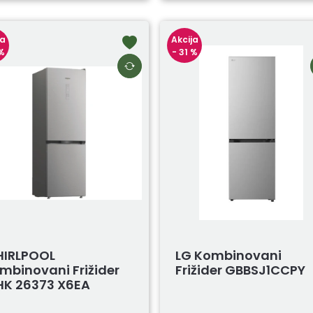
ja
Akcija
 %
- 31 %
IRLPOOL
LG Kombinovani
mbinovani Frižider
Frižider GBBSJ1CCPY
K 26373 X6EA