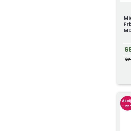
Mi
Fr
MD
6
87
Akci
- 22