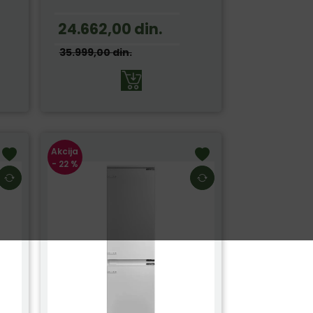
24.662,00
din.
35.999,00
din.
Akcija
- 22 %