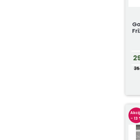
Go
Fr
2
35
Akci
- 13