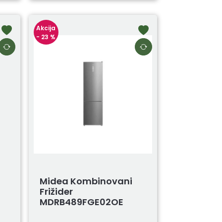
Akcija
- 23 %
Midea Kombinovani
Frižider
MDRB489FGE02OE