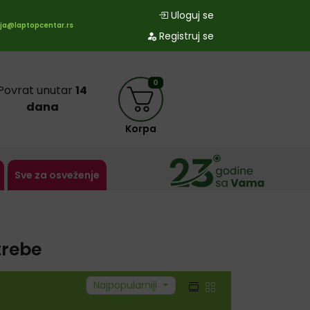
Uloguj se
ja@laptopcentar.rs
Registruj se
0
Povrat unutar
14
dana
Korpa
Sve za osveženje
trebe
Najpopularniji