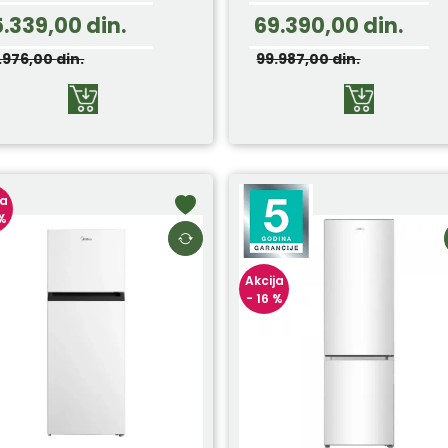
5.339,00
din.
69.390,00
din.
.976,00
din.
99.987,00
din.
ja
 %
Akcija
- 16 %