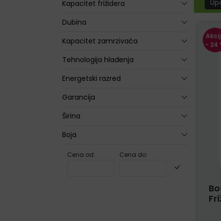
Upo
Kapacitet frižidera
Dubina
Akci
Kapacitet zamrzivača
- 24
Tehnologija hlađenja
Energetski razred
Garancija
Širina
Boja
Cena od:
Cena do:
Bo
Fr