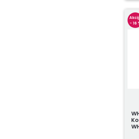
Akci
- 16
WH
Ko
WH