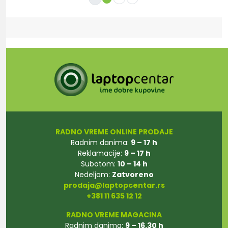
RADNO VREME ONLINE PRODAJE
Radnim danima:
9 – 17 h
Reklamacije:
9 – 17 h
Subotom:
10 – 14 h
Nedeljom:
Zatvoreno
prodaja@laptopcentar.rs
+381 11 635 12 12
RADNO VREME MAGACINA
Radnim danima:
9 – 16.30 h