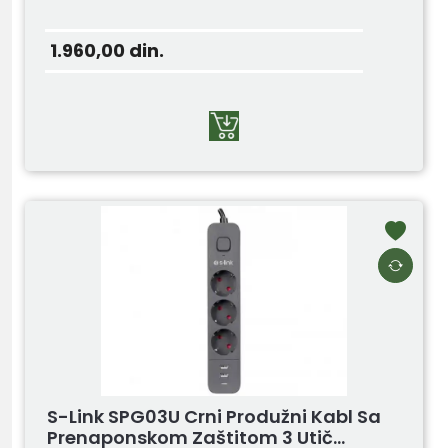
1.960,00
din.
S-Link SPG03U Crni Produžni Kabl Sa
Prenaponskom Zaštitom 3 Utič...