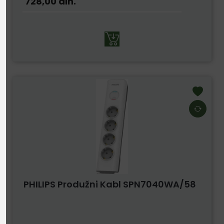
728,00
din.
PHILIPS Produžni Kabl SPN7040WA/58