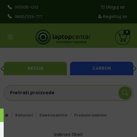
Uloguj se
011/635-1212
Registruj se
0800/333-777
0
AKCIJA
CARBON
Računari
Elektrozaštita
Produžni kablovi
Izabrani filteri: