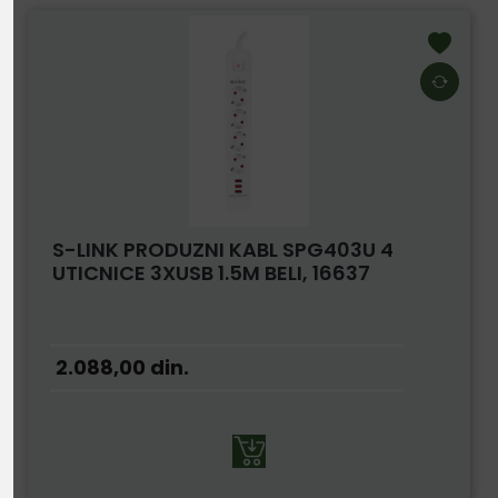
S-LINK PRODUZNI KABL SPG403U 4
UTICNICE 3XUSB 1.5M BELI, 16637
2.088,00
din.