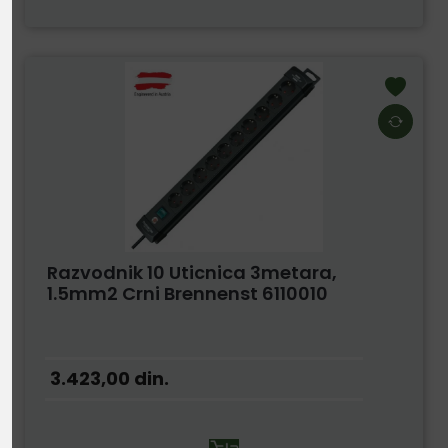
Razvodnik 10 Uticnica 3metara,
1.5mm2 Crni Brennenst 6110010
3.423,00
din.