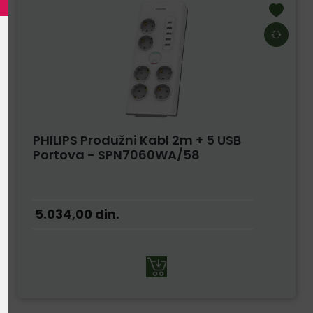
PHILIPS Produžni Kabl 2m + 5 USB
Portova - SPN7060WA/58
5.034,00
din.