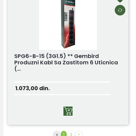
SPG6-B-15 (3G1.5) ** Gembird
Produzni Kabl Sa Zastitom 6 Uticnica
(...
1.073,00
din.
«
1
2
»