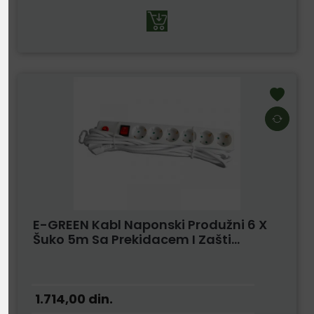
E-GREEN Kabl Naponski Produžni 6 X
Šuko 5m Sa Prekidacem I Zašti...
1.714,00
din.