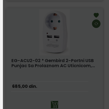
EG-ACU2-02 * Gembird 2-Portni USB
Punjac Sa Prolaznom AC Uticnicom,...
685,00
din.