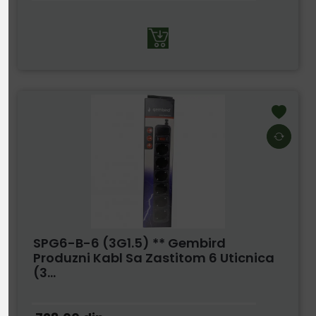
SPG6-B-6 (3G1.5) ** Gembird
Produzni Kabl Sa Zastitom 6 Uticnica
(3...