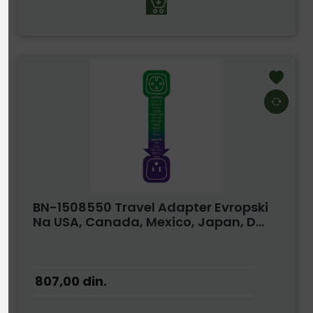
BN-1508550 Travel Adapter Evropski
Na USA, Canada, Mexico, Japan, D...
807,00
din.