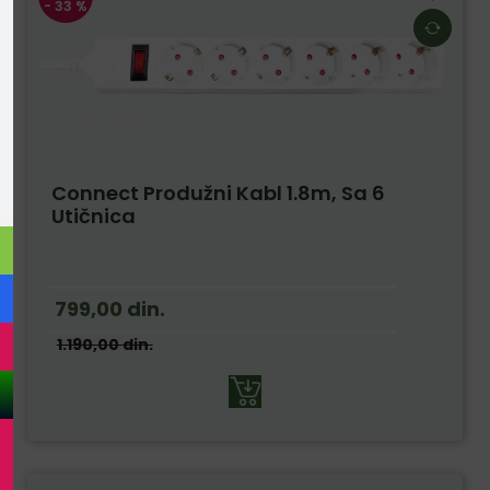
- 33 %
Connect Produžni Kabl 1.8m, Sa 6
Utičnica
799,00
din.
1.190,00
din.