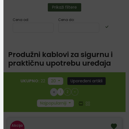
Prikaži filtere
Cena od:
Cena do:
Produžni kablovi za sigurnu i
praktičnu upotrebu uređaja
UKUPNO:
22
20
Upoređeni artikli
«
1
2
»
Najpopularniji
Akcija