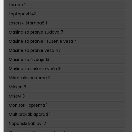
Lampe
2
Laptopovi
143
Laserski štampač
1
Mašina za pranje sudova
7
Mašine za pranje i sušenje veša
4
Mašine za pranje veša
47
Mašine za šivenje
13
Mašine za sušenje veša
15
Mikrotalasne rerne
12
Mikseri
6
Miševi
3
Monitori i oprema
1
Multipraktik aparati
1
Naponski kablovi
2