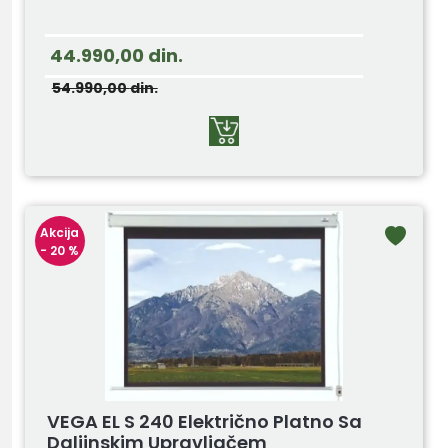
44.990,00
din.
54.990,00
din.
Akcija
- 20 %
VEGA EL S 240 Električno Platno Sa
Daljinskim Upravljačem