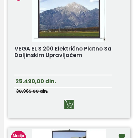
VEGA EL S 200 Električno Platno Sa
Daljinskim Upravljačem
25.490,00
din.
30.965,00
din.
Akcija