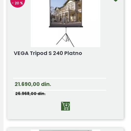
- 20 %
VEGA Tripod S 240 Platno
21.690,00
din.
26.968,00
din.