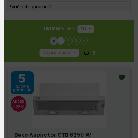
Zvučnici i oprema
12
UKUPNO:
1267
20
«
1
2
3
»
Najpopularniji
Akcija
- 22 %
Beko Aspirator CTB 6250 W