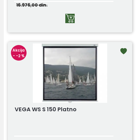
16.976,00
din.
Akcija
- -2 %
VEGA WS S 150 Platno