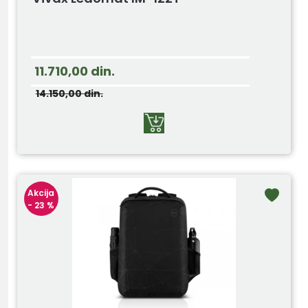
11.710,00
din.
14.150,00
din.
Akcija
- 23 %