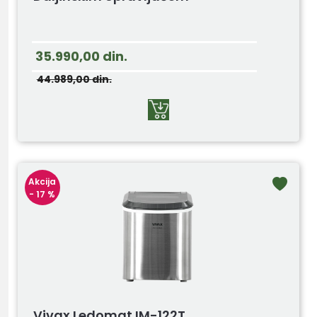
35.990,00
din.
44.989,00
din.
Akcija
- 17 %
Vivax Ledomat IM-122T