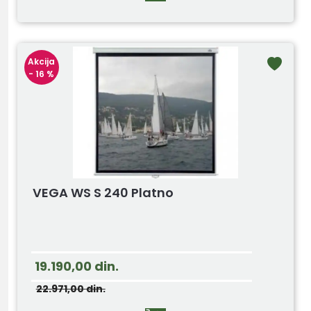
Akcija
- 16 %
VEGA WS S 240 Platno
19.190,00
din.
22.971,00
din.