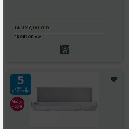
14.727,00
din.
18.991,00
din.
Akcija
- 22 %