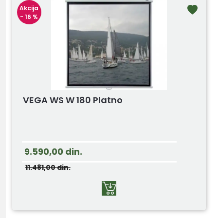
Akcija
- 16 %
VEGA WS W 180 Platno
9.590,00
din.
11.481,00
din.