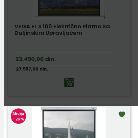
VEGA EL S 180 Električno Platno Sa
Daljinskim Upravljačem
23.490,00
din.
27.967,00
din.
Akcija
- 26 %