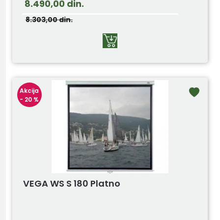
8.490,00
din.
8.303,00
din.
Akcija
- 20 %
VEGA WS S 180 Platno