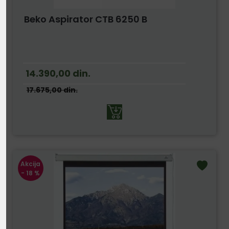
Beko Aspirator CTB 6250 B
14.390,00
din.
17.675,00
din.
Akcija
- 18 %