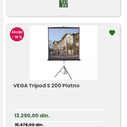
Akcija
- 19 %
VEGA Tripod S 200 Platno
13.290,00
din.
16.476,00
din.