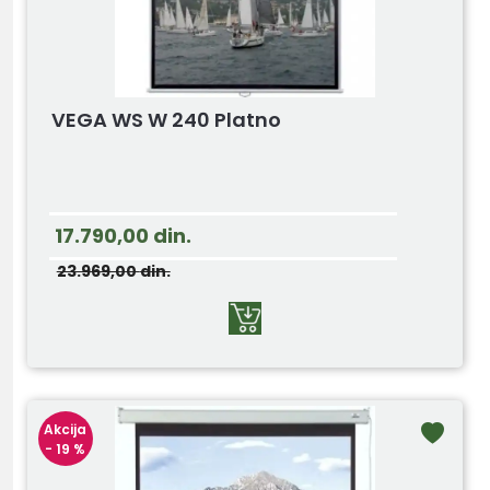
VEGA WS W 240 Platno
17.790,00
din.
23.969,00
din.
Akcija
- 19 %