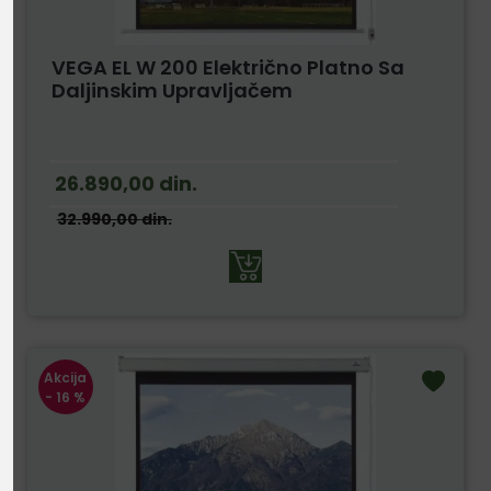
VEGA EL W 200 Električno Platno Sa
Daljinskim Upravljačem
26.890,00
din.
32.990,00
din.
Akcija
- 16 %