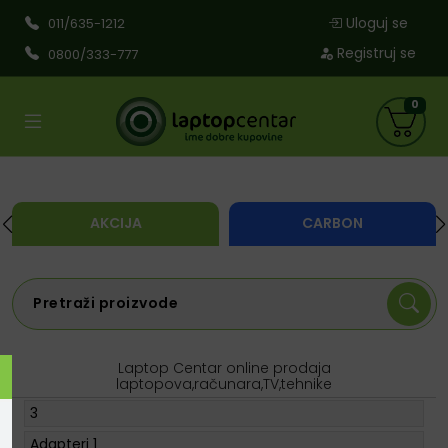
Uloguj se
011/635-1212
Registruj se
0800/333-777
0
AKCIJA
CARBON
Laptop Centar online prodaja
laptopova,računara,TV,tehnike
3
Adapteri
1