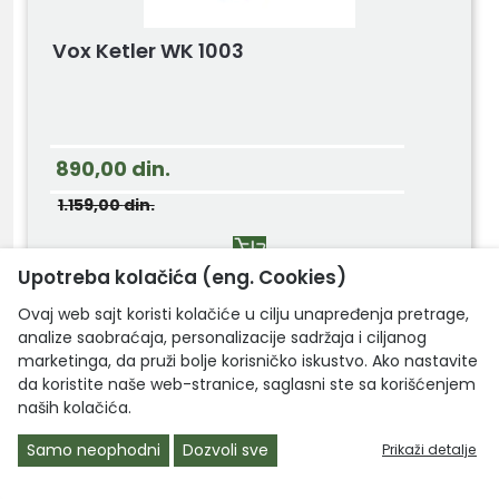
Vox Ketler WK 1003
890,00
din.
1.159,00
din.
Upotreba kolačića (eng. Cookies)
Ovaj web sajt koristi kolačiće u cilju unapređenja pretrage,
analize saobraćaja, personalizacije sadržaja i ciljanog
marketinga, da pruži bolje korisničko iskustvo. Ako nastavite
Akcija
da koristite naše web-stranice, saglasni ste sa korišćenjem
- 19 %
naših kolačića.
Samo neophodni
Dozvoli sve
Prikaži detalje