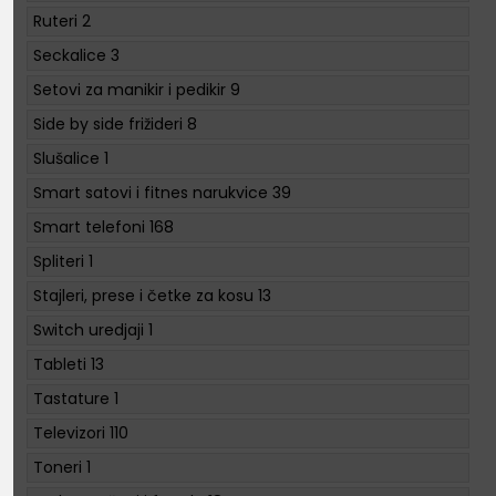
Ruteri
2
Seckalice
3
Setovi za manikir i pedikir
9
Side by side frižideri
8
Slušalice
1
Smart satovi i fitnes narukvice
39
Smart telefoni
168
Spliteri
1
Stajleri, prese i četke za kosu
13
Switch uredjaji
1
Tableti
13
Tastature
1
Televizori
110
Toneri
1