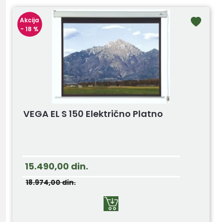
Akcija
- 18 %
VEGA EL S 150 Električno Platno
15.490,00
din.
18.974,00
din.