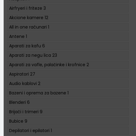
Airfryeri i friteze
3
Akcione kamere
12
All in one računari
1
Antene
1
Aparati za kafu
6
Aparati za negu lica
23
Aparati za vafle, palačinke i krofnice
2
Aspiratori
27
Audio kablovi
2
Bazeni i oprema za bazene
1
Blenderi
6
Brijači i trimeri
9
Bubice
9
Depilatori i epilatori
1