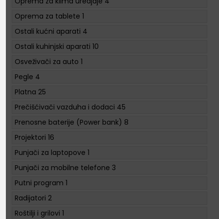
Oprema za klima uredjaje
4
Oprema za tablete
1
Ostali kućni aparati
4
Ostali kuhinjski aparati
10
Osveživači za auto
1
Pegle
4
Platna
25
Prečišćivači vazduha i dodaci
45
Prenosne baterije (Power bank)
8
Projektori
16
Punjači za laptopove
1
Punjači za mobilne telefone
3
Putni program
1
Radijatori
2
Roštilji i grilovi
1