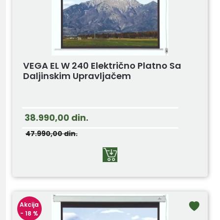
VEGA EL W 240 Električno Platno Sa
Daljinskim Upravljačem
38.990,00
din.
47.990,00
din.
Akcija
- 18 %