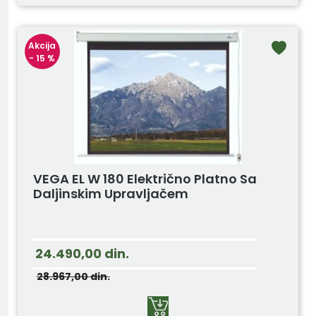
Akcija
- 15 %
VEGA EL W 180 Električno Platno Sa
Daljinskim Upravljačem
24.490,00
din.
28.967,00
din.