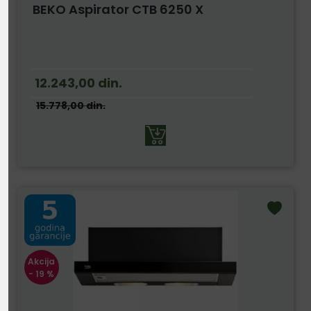
BEKO Aspirator CTB 6250 X
12.243,00
din.
15.778,00
din.
Akcija
- 19 %