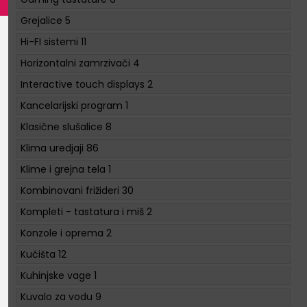
Grejalice
5
Hi-FI sistemi
11
Horizontalni zamrzivači
4
Interactive touch displays
2
Kancelarijski program
1
Klasične slušalice
8
Klima uredjaji
86
Klime i grejna tela
1
Kombinovani frižideri
30
Kompleti - tastatura i miš
2
Konzole i oprema
2
Kućišta
12
Kuhinjske vage
1
Kuvalo za vodu
9