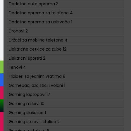
Dodatna auto oprema
3
Dodatna oprema za telefone
4
Dodatna oprema za usisivače
1
Dronovi
2
Držači za mobilne telefone
4
Električne četkice za zube
12
Električni šporeti
2
Fenovi
4
Frižideri sa jednim vratima
8
Gamepad, džojstici i volani
1
Gaming laptopovi
17
Gaming miševi
10
Gaming slušalice
1
Gaming stolovi i stolice
2
Gaming tastature
6