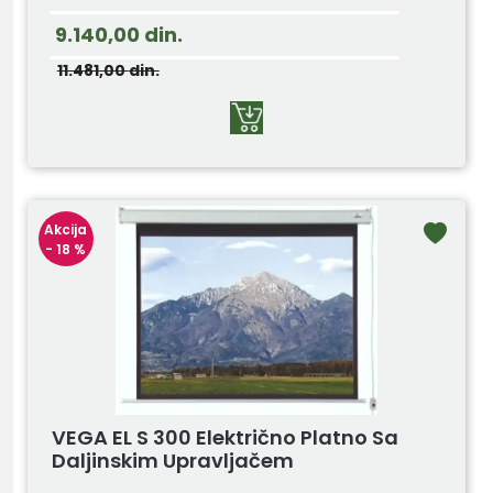
9.140,00
din.
11.481,00
din.
Akcija
- 18 %
VEGA EL S 300 Električno Platno Sa
Daljinskim Upravljačem