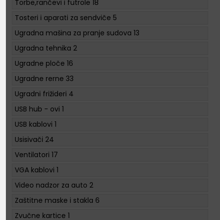
Torbe,rančevi i futrole
18
Tosteri i aparati za sendviče
5
Ugradna mašina za pranje sudova
13
Ugradna tehnika
2
Ugradne ploče
16
Ugradne rerne
33
Ugradni frižideri
4
USB hub - ovi
1
USB kablovi
1
Usisivači
24
Ventilatori
17
VGA kablovi
1
Video nadzor za auto
2
Zaštitne maske i stakla
6
Zvučne kartice
1