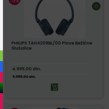
- 17 %
PHILIPS TAH4209BL/00 Plave Bežične
Slušalice
4.999,00
din.
5.998,00
din.