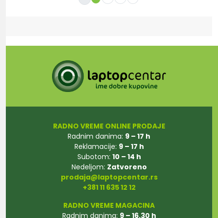
RADNO VREME ONLINE PRODAJE
Radnim danima:
9 – 17 h
Reklamacije:
9 – 17 h
Subotom:
10 – 14 h
Nedeljom:
Zatvoreno
prodaja@laptopcentar.rs
+381 11 635 12 12
RADNO VREME MAGACINA
Radnim danima:
9 – 16.30 h