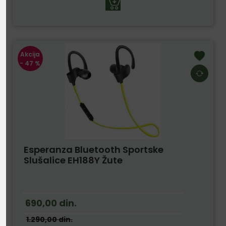
Akcija
- 47 %
Esperanza Bluetooth Sportske
Slušalice EH188Y Žute
690,00
din.
1.290,00
din.