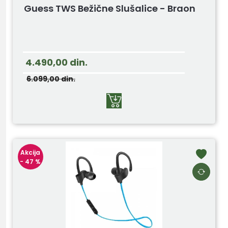
Guess TWS Bežične Slušalice - Braon
4.490,00
din.
6.099,00
din.
Akcija
- 47 %