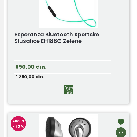
Esperanza Bluetooth Sportske
Slušalice EH188G Zelene
690,00
din.
1.290,00
din.
Akcija
- 52 %