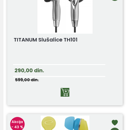
TITANUM Slušalice TH101
290,00
din.
599,00
din.
Akcija
- 43 %