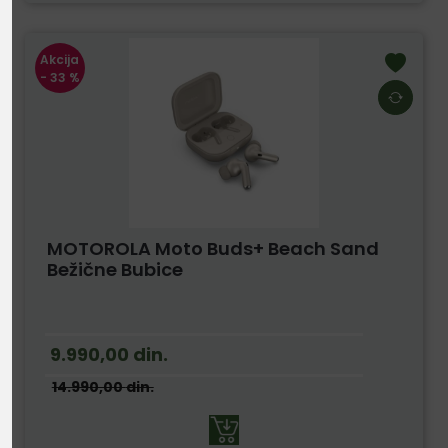
Akcija
- 33 %
MOTOROLA Moto Buds+ Beach Sand
Bežične Bubice
9.990,00
din.
14.990,00
din.