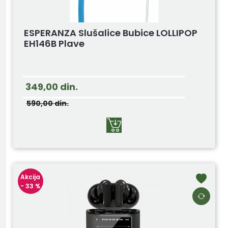
ESPERANZA Slušalice Bubice LOLLIPOP
EH146B Plave
349,00
din.
590,00
din.
Akcija
- 33 %