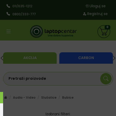
Uloguj se
011/635-1212
Registruj se
0800/333-777
0
AKCIJA
CARBON
Audio - Video
Slušalice
Bubice
Izabrani filteri: