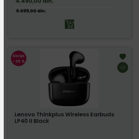
4.490,00
din.
6.099,00
din.
Akcija
- 35 %
Lenovo Thinkplus Wireless Earbuds
LP40 II Black