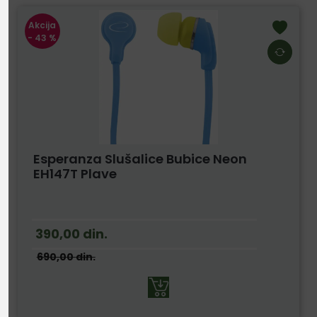
Akcija
- 43 %
Esperanza Slušalice Bubice Neon
EH147T Plave
390,00
din.
690,00
din.