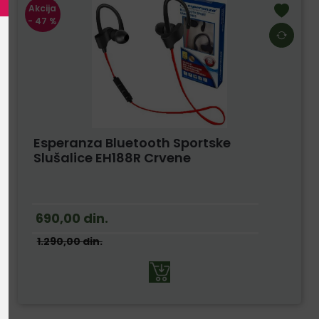
Akcija
- 47 %
Esperanza Bluetooth Sportske
Slušalice EH188R Crvene
690,00
din.
1.290,00
din.