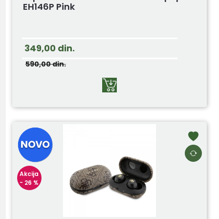
EH146P Pink
349,00
din.
590,00
din.
Akcija
- 26 %