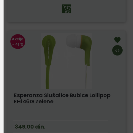
Akcija
- 41 %
Esperanza Slušalice Bubice Lollipop
EH146G Zelene
349,00
din.