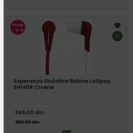
Akcija
- 41 %
Esperanza Slušalice Bubice Lollipop
EH146R Crvene
349,00
din.
590,00
din.