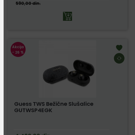
590,00
din.
Akcija
- 26 %
Guess TWS Bežične Slušalice
GUTWSP4EGK