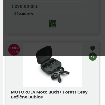
1.290,00
din.
1.990,00
din.
Akcija
- 33 %
MOTOROLA Moto Buds+ Forest Grey
Bežične Bubice