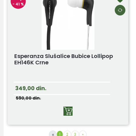
- 41 %
Esperanza Slušalice Bubice Lollipop
EH146K Crne
349,00
din.
590,00
din.
«
1
2
3
»