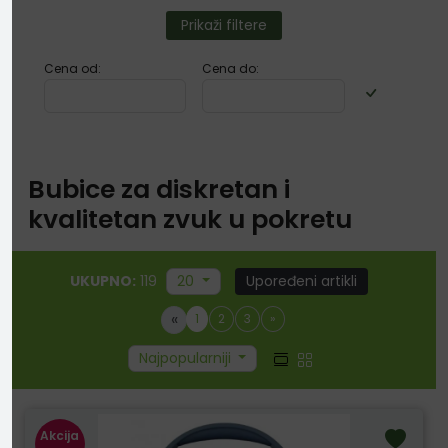
Prikaži filtere
Cena od:
Cena do:
Bubice za diskretan i
kvalitetan zvuk u pokretu
UKUPNO:
119
20
Upoređeni artikli
«
1
2
3
»
Najpopularniji
Akcija