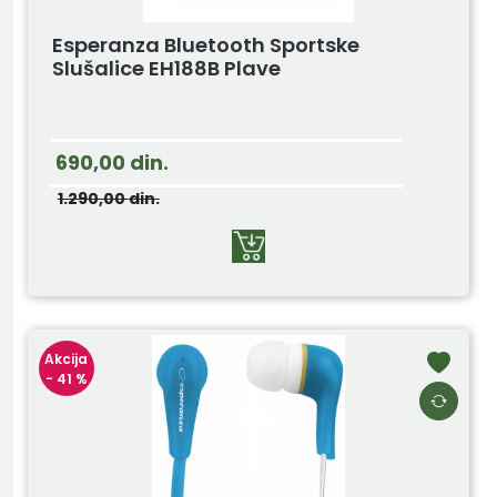
Esperanza Bluetooth Sportske
Slušalice EH188B Plave
690,00
din.
1.290,00
din.
Akcija
- 41 %