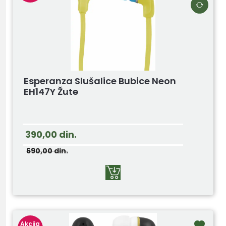
Esperanza Slušalice Bubice Neon
EH147Y Žute
390,00
din.
690,00
din.
Akcija