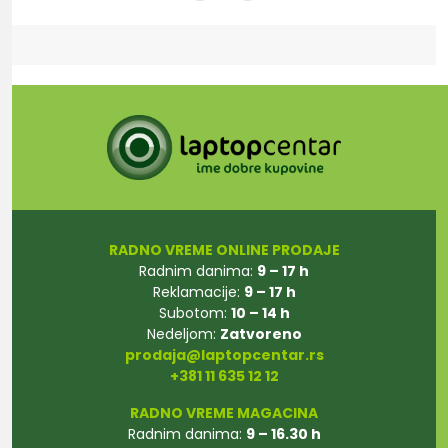
RADNO VREME ONLINE PRODAJE
Radnim danima:
9 – 17 h
Reklamacije:
9 – 17 h
Subotom:
10 – 14 h
Nedeljom:
Zatvoreno
prodaja@laptopcentar.rs
+381 11 635 12 12
RADNO VREME MAGACINA
Radnim danima:
9 – 16.30 h