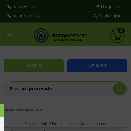
Uloguj se
011/635-1212
Registruj se
0800/333-777
0
AKCIJA
CARBON
Brendovi
Dell
Miševi
Proizvođač - Dell - Laptop Centar d.o.o.