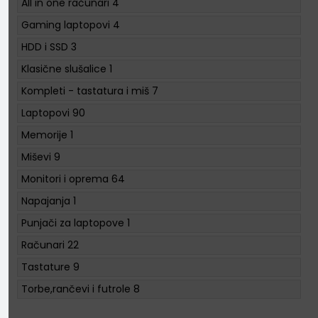
All in one računari
4
Gaming laptopovi
4
HDD i SSD
3
Klasične slušalice
1
Kompleti - tastatura i miš
7
Laptopovi
90
Memorije
1
Miševi
9
Monitori i oprema
64
Napajanja
1
Punjači za laptopove
1
Računari
22
Tastature
9
Torbe,rančevi i futrole
8