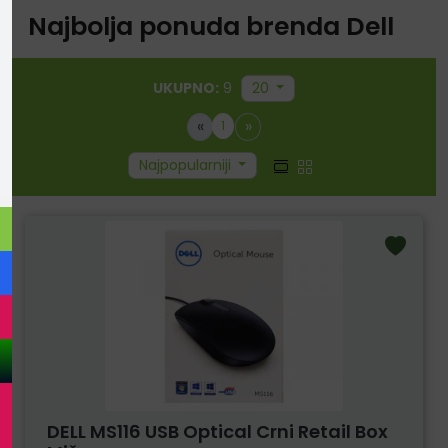
Najbolja ponuda brenda Dell
UKUPNO:
9
20
«
»
1
Najpopularniji
DELL MS116 USB Optical Crni Retail Box