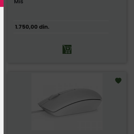
Miš
1.750,00
din.