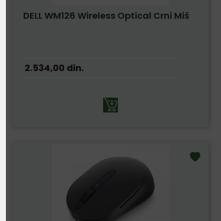
DELL WM126 Wireless Optical Crni Miš
2.534,00
din.