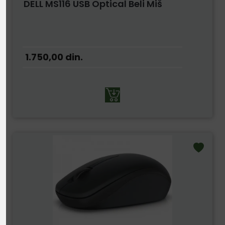
DELL MS116 USB Optical Beli Miš
1.750,00
din.