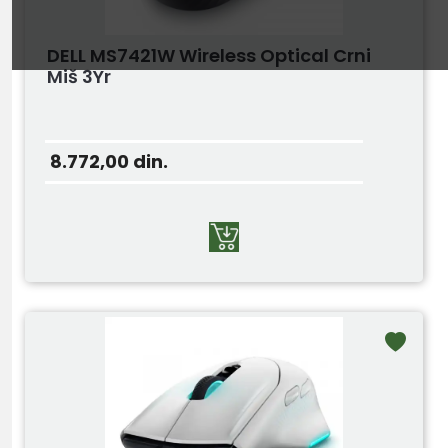
DELL MS7421W Wireless Optical Crni
Miš 3Yr
8.772,00
din.