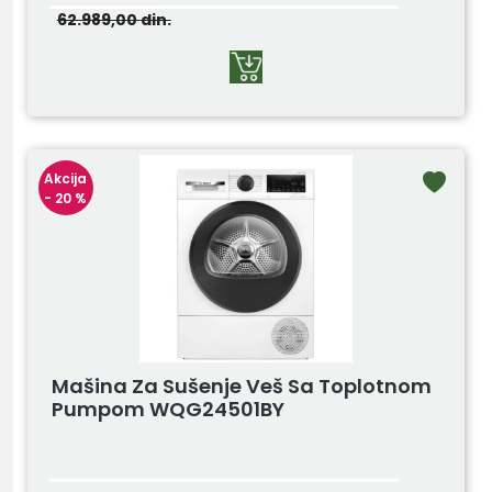
62.989,00
din.
Akcija
- 20 %
Mašina Za Sušenje Veš Sa Toplotnom
Pumpom WQG24501BY