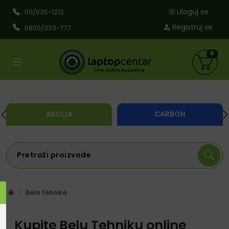
Uloguj se
011/635-1212
Registruj se
0800/333-777
0
AKCIJA
CARBON
Bela tehnika
Kupite Belu Tehniku online