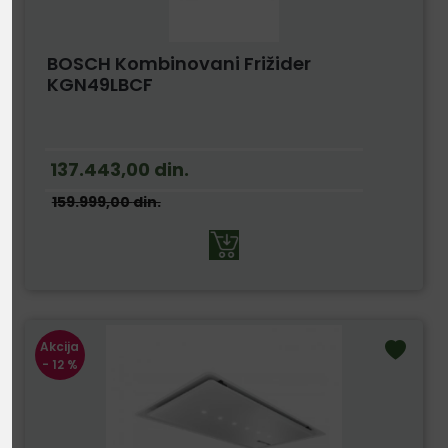
BOSCH Kombinovani Frižider
KGN49LBCF
137.443,00
din.
159.999,00
din.
Akcija
- 12 %