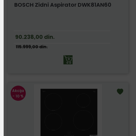
BOSCH Zidni Aspirator DWK81AN60
90.238,00
din.
115.999,00
din.
Akcija
- 10 %