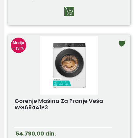
Akcija
- 13 %
Gorenje Mašina Za Pranje Veša
WG694A1P3
54.790,00
din.