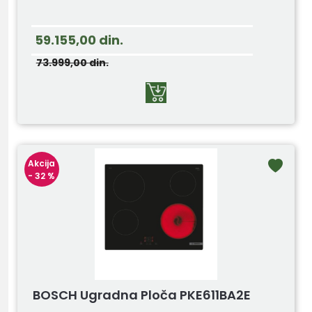
59.155,00
din.
73.999,00
din.
Akcija
- 32 %
BOSCH Ugradna Ploča PKE611BA2E