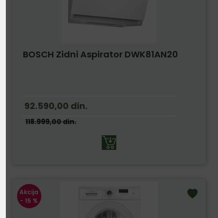
BOSCH Zidni Aspirator DWK81AN20
92.590,00
din.
118.999,00
din.
Akcija
- 15 %