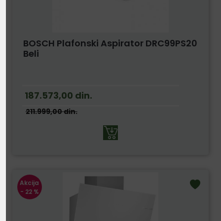
BOSCH Plafonski Aspirator DRC99PS20
Beli
187.573,00
din.
211.999,00
din.
Akcija
- 22 %