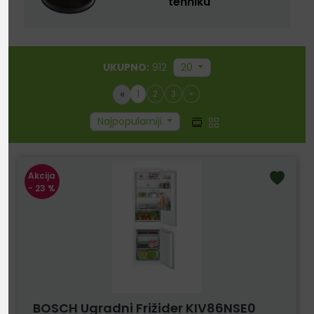
tehniku
UKUPNO:
912
20
«
1
2
3
»
Najpopularniji
Akcija
- 23 %
BOSCH Ugradni Frižider KIV86NSE0