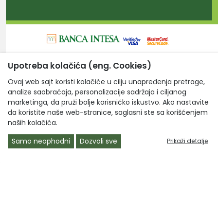
Upotreba kolačića (eng. Cookies)
Laptop Centar d.o.o. © 2026. Sva prava zadržana.
Ovaj web sajt koristi kolačiće u cilju unapređenja pretrage,
analize saobraćaja, personalizacije sadržaja i ciljanog
marketinga, da pruži bolje korisničko iskustvo. Ako nastavite
da koristite naše web-stranice, saglasni ste sa korišćenjem
naših kolačića.
Samo neophodni
Dozvoli sve
Prikaži detalje