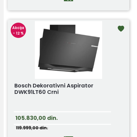
Akcija
- 12 %
Bosch Dekorativni Aspirator
DWK91LT60 Crni
105.830,00
din.
119.999,00
din.