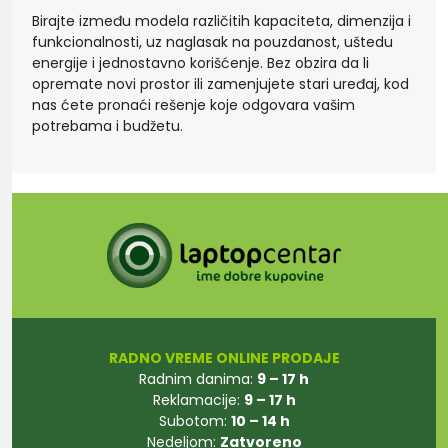
Birajte između modela različitih kapaciteta, dimenzija i
funkcionalnosti, uz naglasak na pouzdanost, uštedu
energije i jednostavno korišćenje. Bez obzira da li
opremate novi prostor ili zamenjujete stari uređaj, kod
nas ćete pronaći rešenje koje odgovara vašim
potrebama i budžetu.
RADNO VREME ONLINE PRODAJE
Radnim danima:
9 – 17 h
Reklamacije:
9 – 17 h
Subotom:
10 – 14 h
Nedeljom:
Zatvoreno