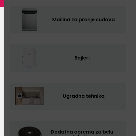
Mašina za pranje sudova
Bojleri
Ugradna tehnika
Dodatna oprema za belu