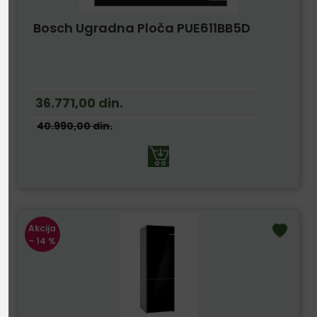
Bosch Ugradna Ploča PUE611BB5D
36.771,00
din.
40.990,00
din.
Akcija
- 14 %