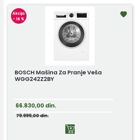
Akcija
- 16 %
BOSCH Mašina Za Pranje Veša
WGG242Z2BY
66.830,00
din.
79.999,00
din.