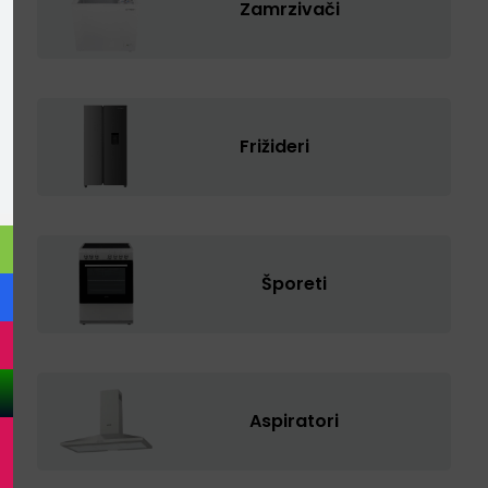
Zamrzivači
Frižideri
Šporeti
Aspiratori