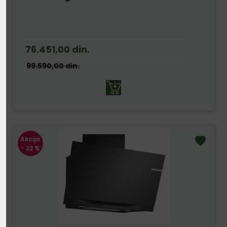
76.451,00
din.
99.590,00
din.
Akcija
- 22 %