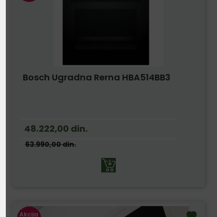
Bosch Ugradna Rerna HBA514BB3
48.222,00
din.
63.990,00
din.
Akcija