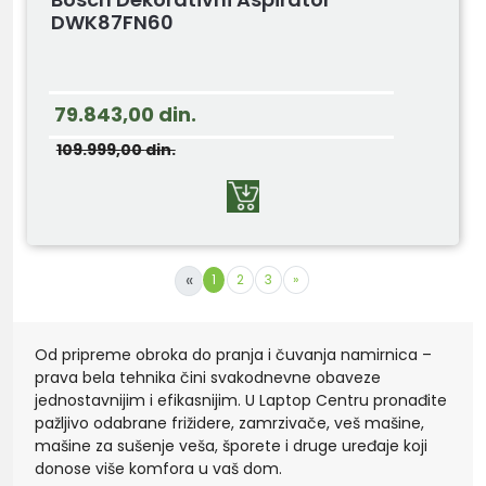
DWK87FN60
79.843,00
din.
109.999,00
din.
«
1
2
3
»
Od pripreme obroka do pranja i čuvanja namirnica –
prava bela tehnika čini svakodnevne obaveze
jednostavnijim i efikasnijim. U Laptop Centru pronađite
pažljivo odabrane frižidere, zamrzivače, veš mašine,
mašine za sušenje veša, šporete i druge uređaje koji
donose više komfora u vaš dom.