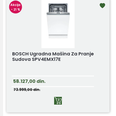
Akcija
- 21 %
BOSCH Ugradna Mašina Za Pranje
Sudova SPV4EMX17E
58.127,00
din.
73.999,00
din.