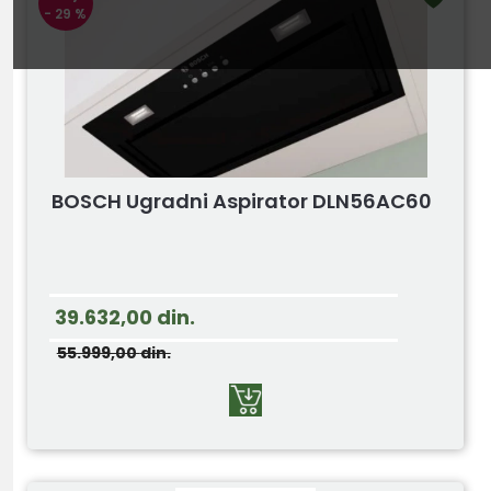
- 29 %
BOSCH Ugradni Aspirator DLN56AC60
39.632,00
din.
55.999,00
din.