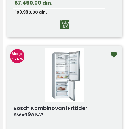
87.490,00
din.
109.990,00
din.
Akcija
- 24 %
Bosch Kombinovani Frižider
KGE49AICA