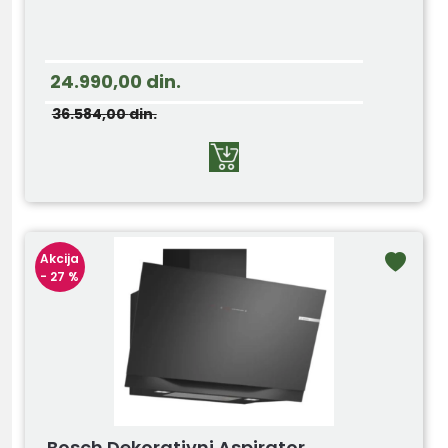
24.990,00
din.
36.584,00
din.
Akcija
- 27 %
Bosch Dekorativni Aspirator