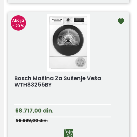
Akcija
- 20 %
Bosch Mašina Za Sušenje Veša
WTH83255BY
68.717,00
din.
85.999,00
din.