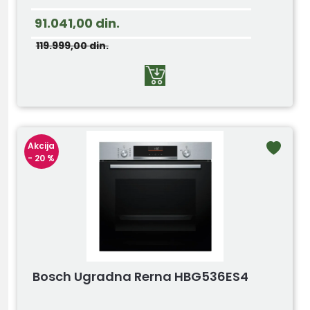
91.041,00
din.
119.999,00
din.
Akcija
- 20 %
Bosch Ugradna Rerna HBG536ES4