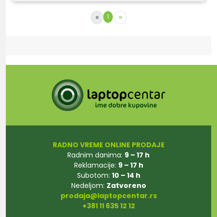
«
»
1
RADNO VREME ONLINE PRODAJE
Radnim danima:
9 – 17 h
Reklamacije:
9 – 17 h
Subotom:
10 – 14 h
Nedeljom:
Zatvoreno
prodaja@laptopcentar.rs
+381 11 635 12 12