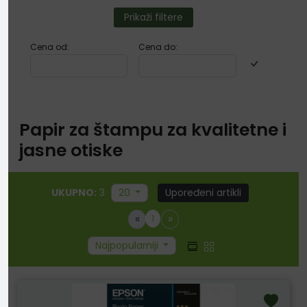
Prikaži filtere
Cena od:
Cena do:
Papir za štampu za kvalitetne i
jasne otiske
UKUPNO:
3
20
Upoređeni artikli
«
»
1
Najpopularniji