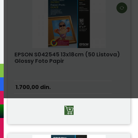
EPSON S042545 13x18cm (50 Listova)
Glossy Foto Papir
1.700,00
din.