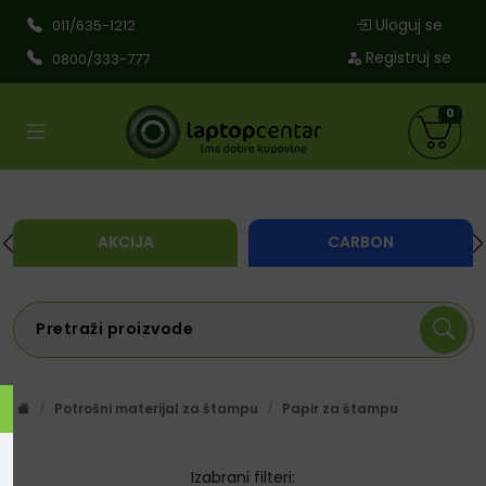
Uloguj se
011/635-1212
Registruj se
0800/333-777
0
AKCIJA
CARBON
Potrošni materijal za štampu
Papir za štampu
Izabrani filteri: