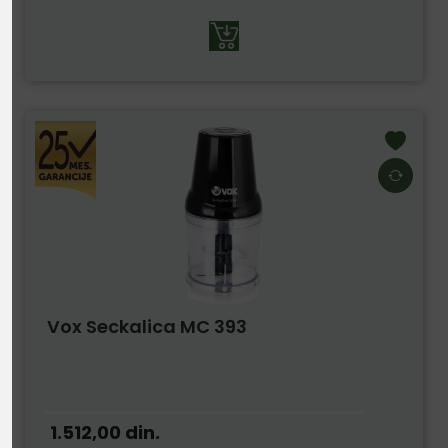
Vox Seckalica MC 393
1.512,00
din.