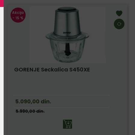
Akcija
- 15 %
GORENJE Seckalica S450XE
5.090,00
din.
5.990,00
din.