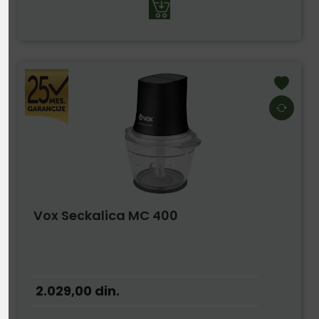
Vox Seckalica MC 400
2.029,00
din.