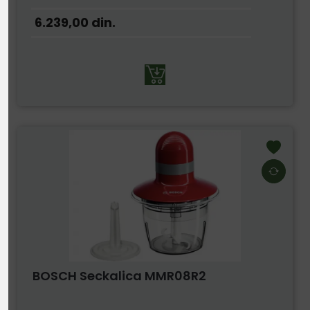
6.239,00
din.
BOSCH Seckalica MMR08R2