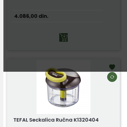
4.086,00
din.
TEFAL Seckalica Ručna K1320404