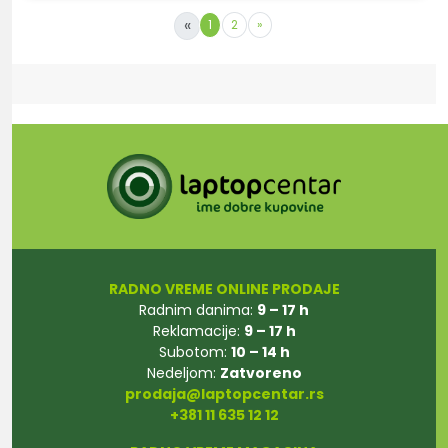
«
1
2
»
RADNO VREME ONLINE PRODAJE
Radnim danima:
9 – 17 h
Reklamacije:
9 – 17 h
Subotom:
10 – 14 h
Nedeljom:
Zatvoreno
prodaja@laptopcentar.rs
+381 11 635 12 12