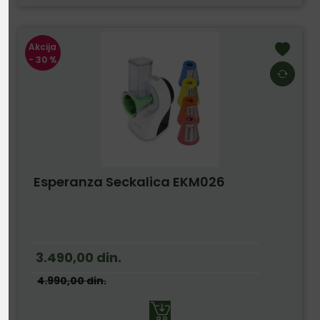
Akcija
- 30 %
Esperanza Seckalica EKM026
3.490,00
din.
4.990,00
din.