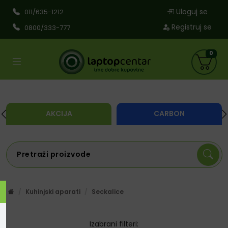
Uloguj se
011/635-1212
Registruj se
0800/333-777
0
AKCIJA
CARBON
Kuhinjski aparati
Seckalice
Izabrani filteri: