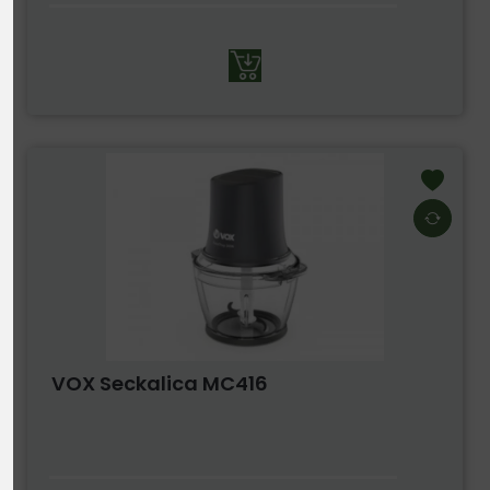
VOX Seckalica MC416