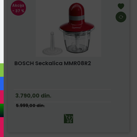
Akcija
- 37 %
BOSCH Seckalica MMR08R2
3.790,00
din.
5.999,00
din.