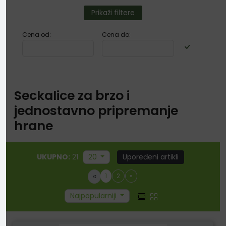
Prikaži filtere
Cena od:
Cena do:
Seckalice za brzo i
jednostavno pripremanje
hrane
UKUPNO:
21
20
Upoređeni artikli
«
1
2
»
Najpopularniji