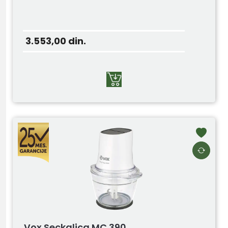
3.553,00
din.
Vox Seckalica MC 390