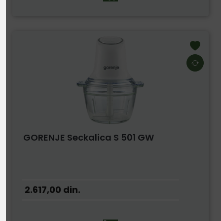
GORENJE Seckalica S 501 GW
2.617,00
din.