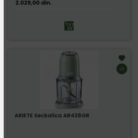
2.029,00
din.
ARIETE Seckalica AR438GR