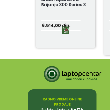
Brijanje 300 Series 3
6.514,00
din.
RADNO VREME ONLINE
PRODAJE
Radnim danima:
9 – 17 h