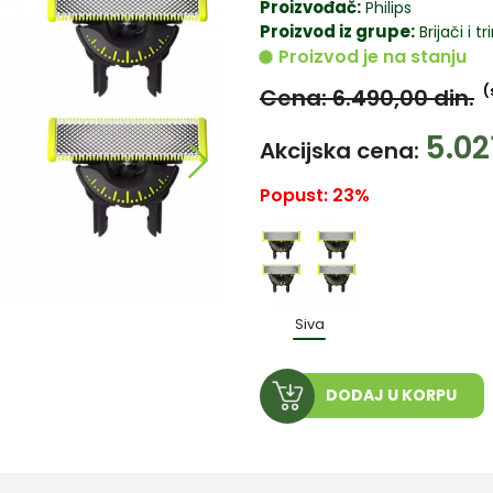
Proizvođač:
Philips
Proizvod iz grupe:
Brijači i t
Proizvod je na stanju
(
Cena: 6.490,00
din.
5.02
Akcijska cena:
Popust: 23%
Siva
DODAJ U KORPU