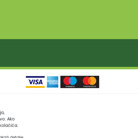
ja,
tvo. Ako
kolačića.
rikaži detalje