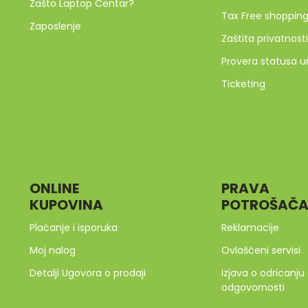
Zašto Laptop Centar?
Tax Free shoppin
Zaposlenje
Zaštita privatnosti
Provera statusa u
Ticketing
ONLINE
PRAVA
KUPOVINA
POTROŠAČ
Plaćanje i isporuka
Reklamacije
Moj nalog
Ovlašćeni servisi
Detalji Ugovora o prodaji
Izjava o odricanju
odgovornosti