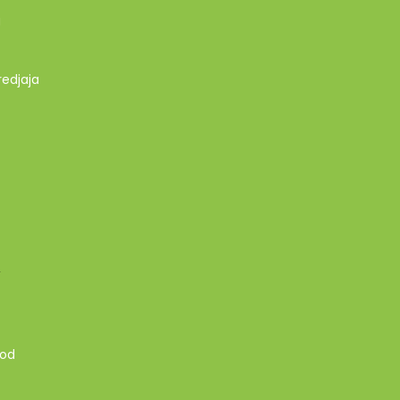
g
redjaja
A
 od