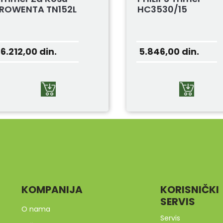
ROWENTA TN152L
HC3530/15
6.212,00
din.
5.846,00
din.
KOMPANIJA
KORISNIČKI
SERVIS
O nama
Servis