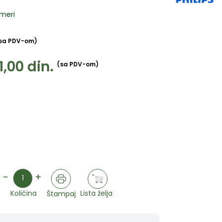
rimeri
sa PDV-om)
1,00
din.
(sa PDV-om)
Količina
-
+
Lista želja
Količina
Štampaj