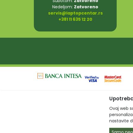
Subotom:
Zatvoreno
Nedeljom:
Zatvoreno
servis@laptopcentar.rs
+381 11 635 12 20
Upotreba
Ovaj web sa
personalizac
nastavite d
Samo neo