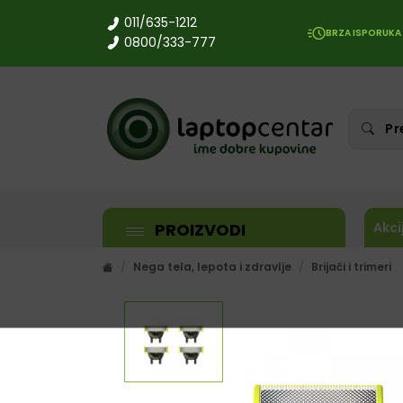
011/635-1212
BRZA ISPORUKA
0800/333-777
PROIZVODI
Akci
Nega tela, lepota i zdravlje
Brijači i trimeri