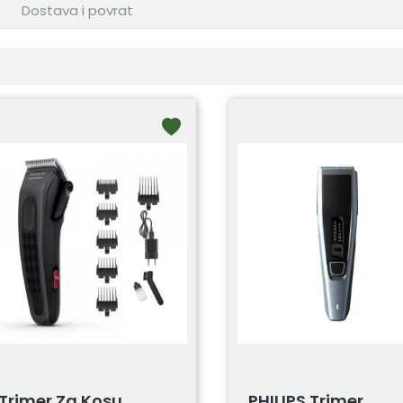
Dostava i povrat
Trimer Za Kosu
PHILIPS Trimer