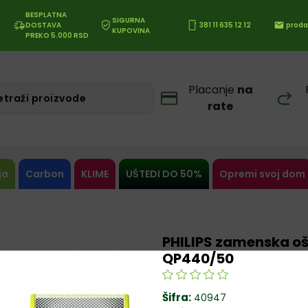
BESPLATNA
SIGURNA
DOSTAVA
381 11 635 12 12
proda
KUPOVINA
PREKO 5.000 RSD
Placanje
na
rate
ja
Carbon
KLIME
UŠTEDI DO 50%
Opremi svoj dom
PHILIPS zamenska oš
QP440/50
Šifra:
40947