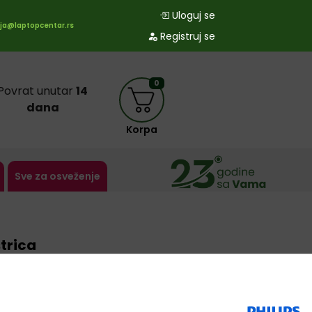
Uloguj se
ja@laptopcentar.rs
Registruj se
0
Povrat unutar
14
dana
Korpa
Sve za osveženje
trica