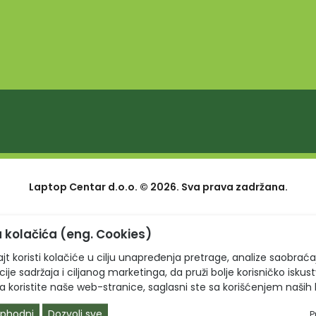
Laptop Centar d.o.o. © 2026. Sva prava zadržana.
 kolačića (eng. Cookies)
jt koristi kolačiće u cilju unapređenja pretrage, analize saobraća
ije sadržaja i ciljanog marketinga, da pruži bolje korisničko iskus
a koristite naše web-stranice, saglasni ste sa korišćenjem naših 
phodni
Dozvoli sve
P