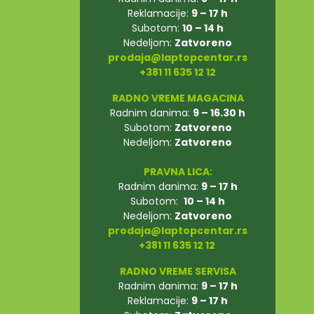
Reklamacije:
9 – 17 h
Subotom:
10 – 14 h
Nedeljom:
Zatvoreno
prodaja@laptopcentar.rs
+381 11 635 12 12
RADNO VREME MAGACINA
Radnim danima:
9 – 16.30 h
Subotom:
Zatvoreno
Nedeljom:
Zatvoreno
PRAVNA LICA:
Radnim danima:
9 – 17 h
Subotom:
10 – 14 h
Nedeljom:
Zatvoreno
prodaja@laptopcentar.rs
+381 11 635 12 12
RADNO VREME SERVISA
Radnim danima:
9 – 17 h
Reklamacije:
9 – 17 h