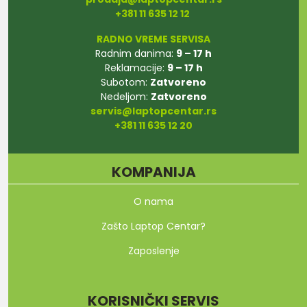
+381 11 635 12 12
RADNO VREME SERVISA
Radnim danima:
9 – 17 h
Reklamacije:
9 – 17 h
Subotom:
Zatvoreno
Nedeljom:
Zatvoreno
servis@laptopcentar.rs
+381 11 635 12 20
KOMPANIJA
O nama
Zašto Laptop Centar?
Zaposlenje
KORISNIČKI SERVIS