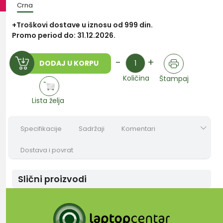
Crna
+Troškovi dostave u iznosu od 999 din.
Promo period do: 31.12.2026.
Količina
-
+
DODAJ U KORPU
Količina
Štampaj
Lista želja
Specifikacije
Sadržaji
Komentari
Dostava i povrat
Slični proizvodi