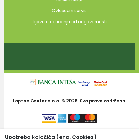
Ovlašćeni servisi
Izjava o odricanju od odgovornosti
Laptop Centar d.o.o. © 2026. Sva prava zadržana.
Upotreba kolačića (eng. Cookies)