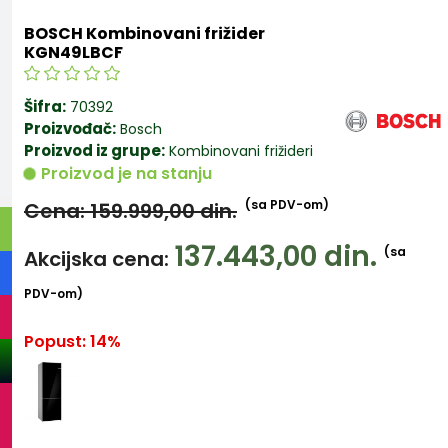
BOSCH Kombinovani frižider
KGN49LBCF
Šifra:
70392
Proizvođač:
Bosch
Proizvod iz grupe:
Kombinovani frižideri
Proizvod je na stanju
(sa PDV-om)
Cena: 159.999,00
din.
137.443,00
din.
(sa
Akcijska cena:
PDV-om)
Popust: 14%