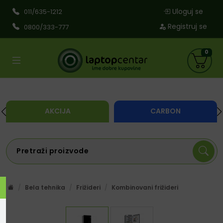
Uloguj se
011/635-1212
Registruj se
0800/333-777
0
AKCIJA
CARBON
Bela tehnika
Frižideri
Kombinovani frižideri