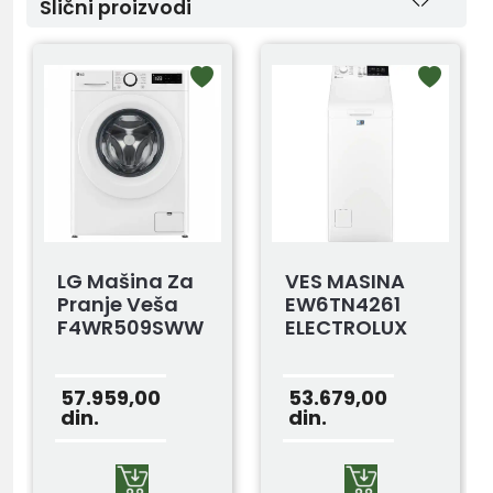
Slični proizvodi
LG Mašina Za
VES MASINA
Pranje Veša
EW6TN4261
F4WR509SWW
ELECTROLUX
57.959,00
53.679,00
din.
din.