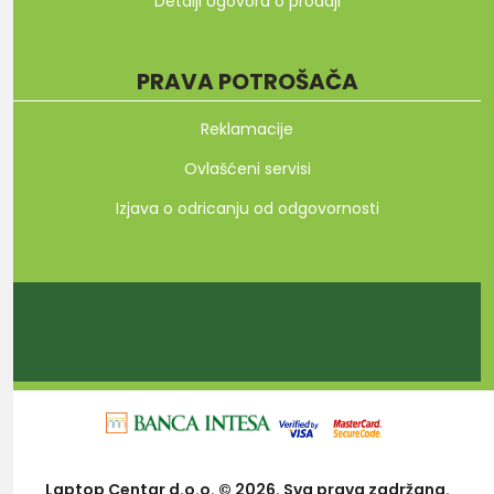
Detalji Ugovora o prodaji
PRAVA POTROŠAČA
Reklamacije
Ovlašćeni servisi
Izjava o odricanju od odgovornosti
Laptop Centar d.o.o. © 2026. Sva prava zadržana.