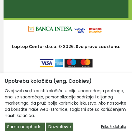
Laptop Centar d.o.o. © 2026. Sva prava zadržana.
Upotreba kolačića (eng. Cookies)
Ovaj web sajt koristi kolačiće u cilju unapređenja pretrage,
analize saobraćaja, personalizacije sadržaja i ciljanog
marketinga, da pruži bolje korisničko iskustvo. Ako nastavite
da koristite naše web-stranice, saglasni ste sa korišćenjem
naših kolačića.
Samo neophodni
Dozvoli sve
Prikaži detalje