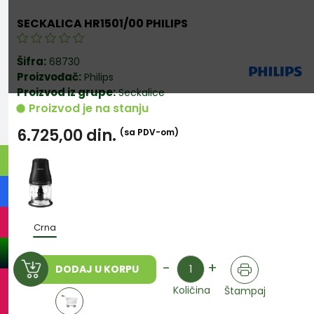
SECKALICA HR1501/00 PHILIPS
Šifra:
68730
Proizvođač:
Philips
Proizvod iz grupe:
Seckalice
Proizvod je na stanju
6.725,00
din.
(sa PDV-om)
Crna
Količina
-
+
DODAJ U KORPU
Količina
Štampaj