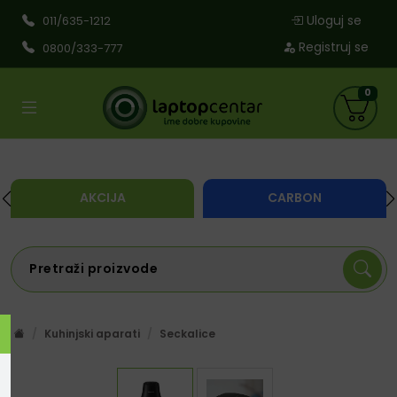
Uloguj se
011/635-1212
Registruj se
0800/333-777
0
AKCIJA
CARBON
Kuhinjski aparati
Seckalice