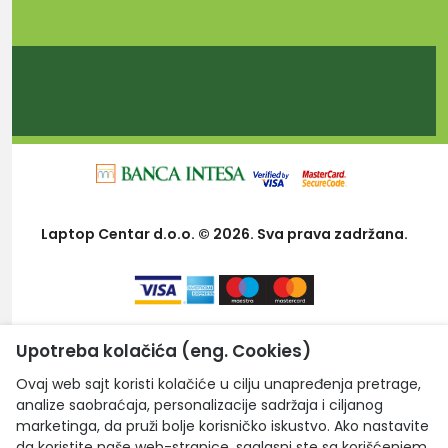
Laptop Centar d.o.o. © 2026. Sva prava zadržana.
Upotreba kolačića (eng. Cookies)
Ovaj web sajt koristi kolačiće u cilju unapređenja pretrage,
analize saobraćaja, personalizacije sadržaja i ciljanog
marketinga, da pruži bolje korisničko iskustvo. Ako nastavite
da koristite naše web-stranice, saglasni ste sa korišćenjem