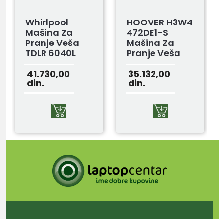
Whirlpool
HOOVER H3W4
Mašina Za
472DE1-S
Pranje Veša
Mašina Za
TDLR 6040L
Pranje Veša
EUN
41.730,00
35.132,00
din.
din.