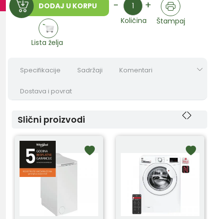
-
+
DODAJ U KORPU
Količina
Štampaj
Lista želja
Specifikacije
Sadržaji
Komentari
Dostava i povrat
Slični proizvodi