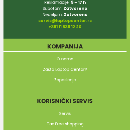
Reklamacije:
9 – 17 h
Subotom:
Zatvoreno
Nedeljom:
Zatvoreno
servis@laptopcentar.rs
+381 11 635 12 20
KOMPANIJA
O nama
Zašto Laptop Centar?
Zaposlenje
KORISNIČKI SERVIS
Servis
Tax Free shopping