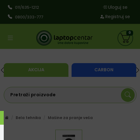
Uloguj se
011/635-1212
Registruj se
0800/333-777
0
AKCIJA
CARBON
Bela tehnika
Mašine za pranje veša