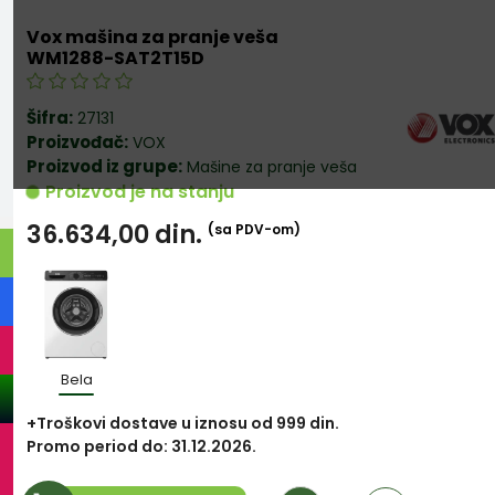
Vox mašina za pranje veša
WM1288-SAT2T15D
Šifra:
27131
Proizvođač:
VOX
Proizvod iz grupe:
Mašine za pranje veša
Proizvod je na stanju
36.634,00
din.
(sa PDV-om)
Bela
+Troškovi dostave u iznosu od 999 din.
Promo period do: 31.12.2026.
Količina