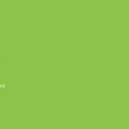
A
 od