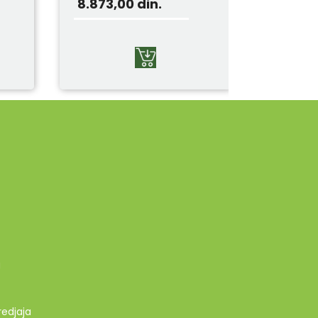
8.873,00
din.
g
redjaja