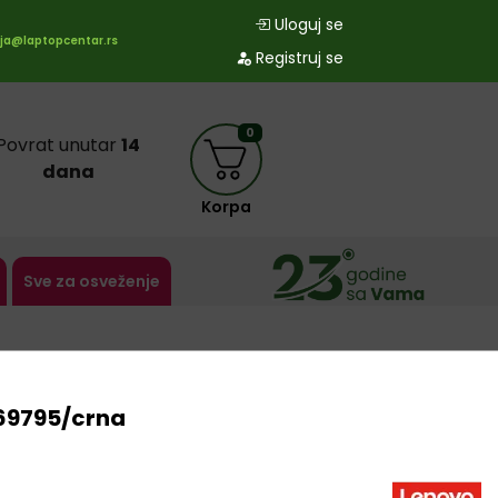
Uloguj se
ja@laptopcentar.rs
Registruj se
0
Povrat unutar
14
dana
Korpa
Sve za osveženje
69795/crna