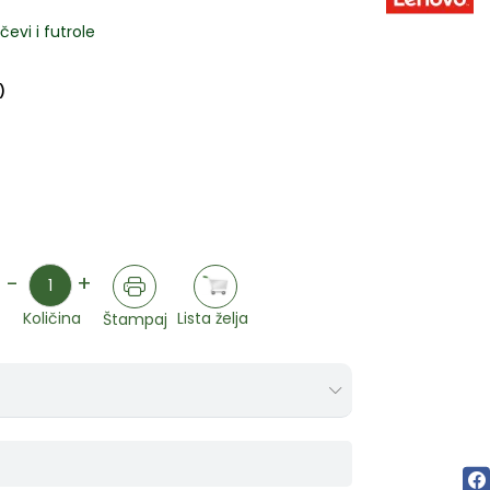
evi i futrole
)
Količina
-
+
Lista želja
Količina
Štampaj