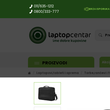
011/635-1212
BRZA ISPORUKA
0800/333-777
PROIZVODI
Akci
Laptopovi,tableti i oprema
Torbe,rančevi i f