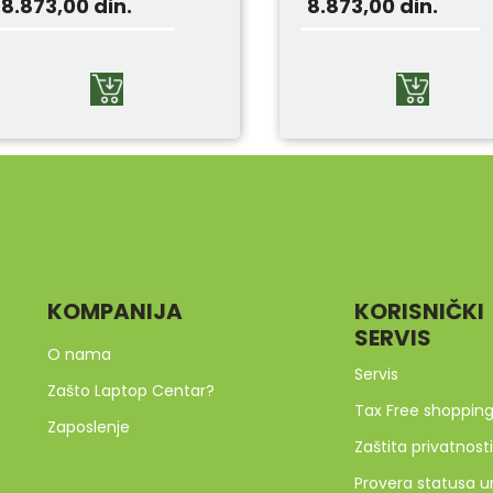
8.873,00
din.
8.873,00
din.
KOMPANIJA
KORISNIČKI
SERVIS
O nama
Servis
Zašto Laptop Centar?
Tax Free shoppin
Zaposlenje
Zaštita privatnosti
Provera statusa u