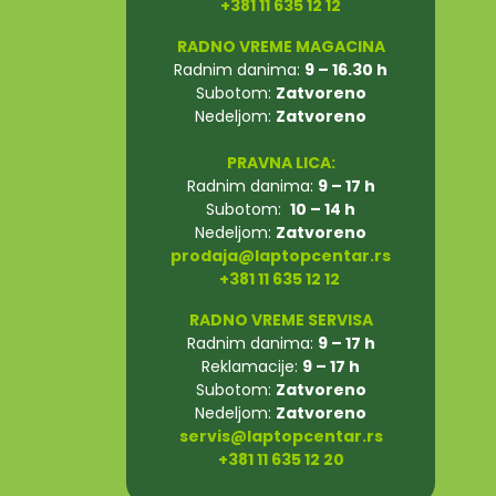
+381 11 635 12 12
RADNO VREME MAGACINA
Radnim danima:
9 – 16.30 h
Subotom:
Zatvoreno
Nedeljom:
Zatvoreno
PRAVNA LICA:
Radnim danima:
9 – 17 h
Subotom:
10 – 14 h
Nedeljom:
Zatvoreno
prodaja@laptopcentar.rs
+381 11 635 12 12
RADNO VREME SERVISA
Radnim danima:
9 – 17 h
Reklamacije:
9 – 17 h
Subotom:
Zatvoreno
Nedeljom:
Zatvoreno
servis@laptopcentar.rs
+381 11 635 12 20