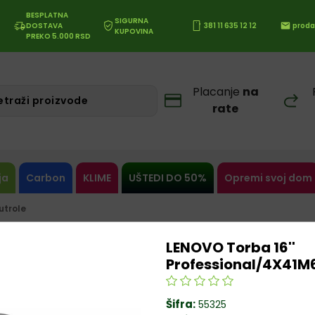
BESPLATNA
SIGURNA
DOSTAVA
381 11 635 12 12
proda
KUPOVINA
PREKO 5.000 RSD
Placanje
na
rate
ja
Carbon
KLIME
UŠTEDI DO 50%
Opremi svoj dom
utrole
LENOVO Torba 16''
Professional/4X41M
Šifra:
55325