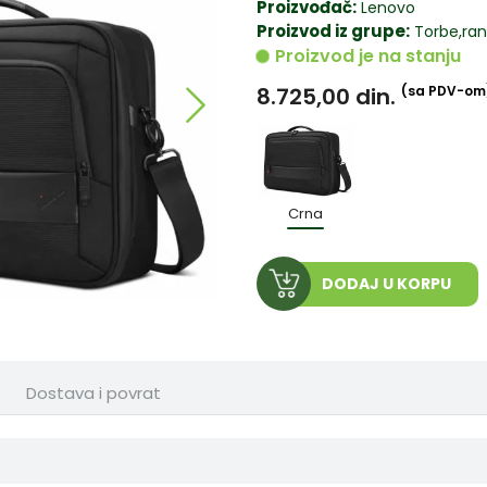
Proizvođač:
Lenovo
Proizvod iz grupe:
Torbe,ranč
Proizvod je na stanju
8.725,00
din.
(sa PDV-om
Crna
DODAJ U KORPU
Dostava i povrat