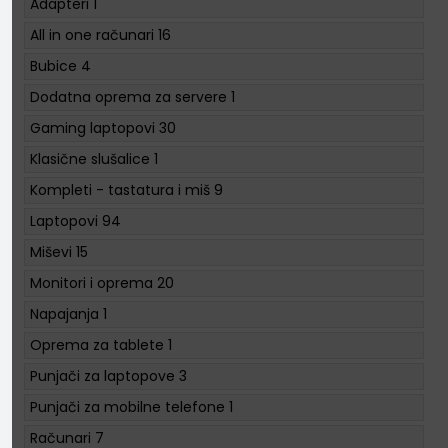
Adapteri
1
All in one računari
16
Bubice
4
Dodatna oprema za servere
1
Gaming laptopovi
30
Klasične slušalice
1
Kompleti - tastatura i miš
9
Laptopovi
94
Miševi
15
Monitori i oprema
20
Napajanja
1
Oprema za tablete
1
Punjači za laptopove
3
Punjači za mobilne telefone
1
Računari
7