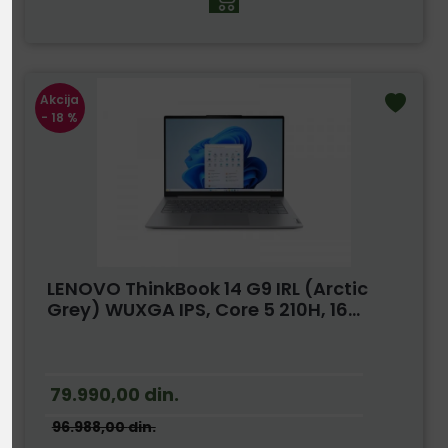
Akcija
- 18 %
LENOVO ThinkBook 14 G9 IRL (Arctic
Grey) WUXGA IPS, Core 5 210H, 16...
79.990,00
din.
96.988,00
din.