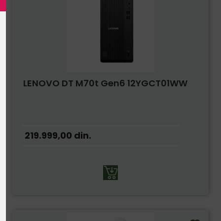
LENOVO DT M70t Gen6 12YGCT01WW
219.999,00
din.