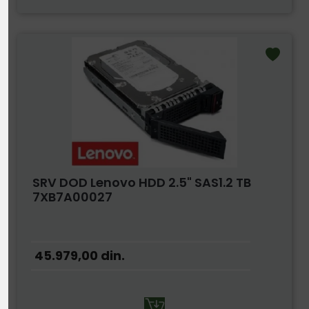
SRV DOD Lenovo HDD 2.5" SAS1.2 TB
7XB7A00027
45.979,00
din.