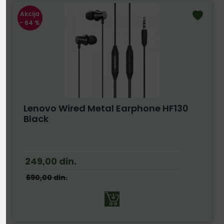
Akcija
- 64 %
Lenovo Wired Metal Earphone HF130
Black
249,00
din.
690,00
din.