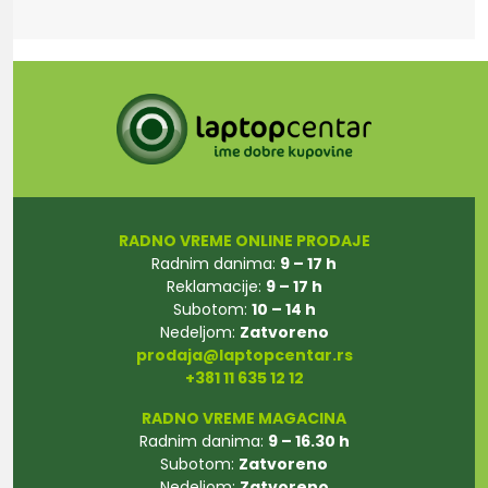
RADNO VREME ONLINE PRODAJE
Radnim danima:
9 – 17 h
Reklamacije:
9 – 17 h
Subotom:
10 – 14 h
Nedeljom:
Zatvoreno
prodaja@laptopcentar.rs
+381 11 635 12 12
RADNO VREME MAGACINA
Radnim danima:
9 – 16.30 h
Subotom:
Zatvoreno
Nedeljom:
Zatvoreno