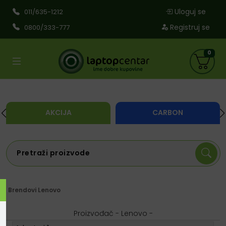
Uloguj se
011/635-1212
Registruj se
0800/333-777
0
AKCIJA
CARBON
Brendovi
Lenovo
Proizvođač - Lenovo -