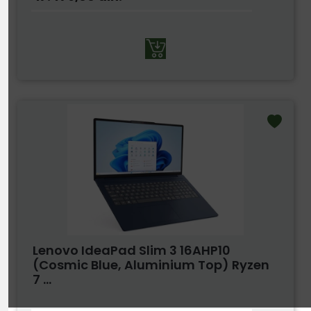
Lenovo IdeaPad Slim 3 16AHP10
(Cosmic Blue, Aluminium Top) Ryzen
7 ...