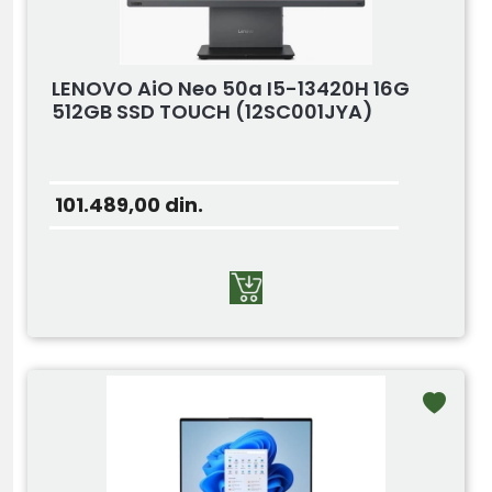
LENOVO AiO Neo 50a I5-13420H 16G
512GB SSD TOUCH (12SC001JYA)
101.489,00
din.