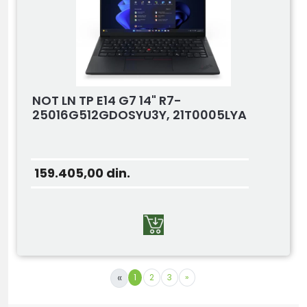
NOT LN TP E14 G7 14" R7-
25016G512GDOSYU3Y, 21T0005LYA
159.405,00
din.
«
1
2
3
»