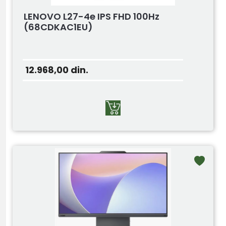
LENOVO L27-4e IPS FHD 100Hz
(68CDKAC1EU)
12.968,00
din.