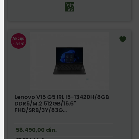
Akcija
- 32 %
Lenovo V15 G5 IRL I5-13420H/8GB
DDR5/M.2 512GB/15.6"
FHD/SRB/3Y/83G...
58.490,00
din.