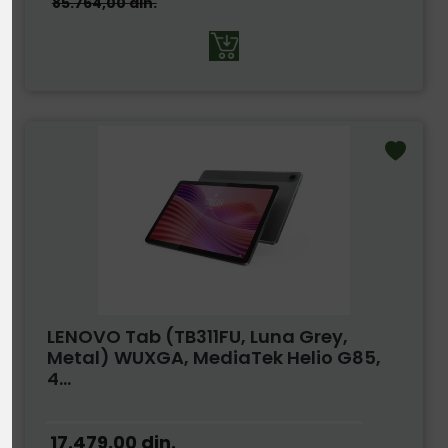
85.764,00
din.
LENOVO Tab (TB311FU, Luna Grey,
Metal) WUXGA, MediaTek Helio G85,
4...
17.479,00
din.