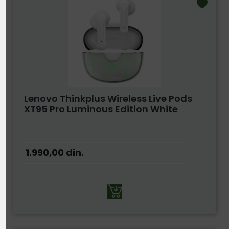
Lenovo Thinkplus Wireless Live Pods
XT95 Pro Luminous Edition White
1.990,00
din.