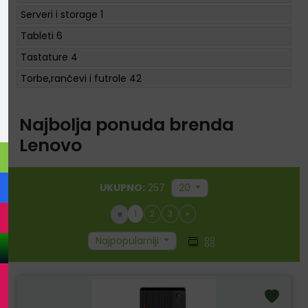
Serveri i storage
1
Tableti
6
Tastature
4
Torbe,rančevi i futrole
42
Najbolja ponuda brenda
Lenovo
UKUPNO:
257
20
«
1
2
3
»
Najpopularniji