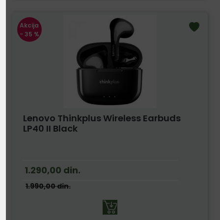
Akcija
- 35 %
Lenovo Thinkplus Wireless Earbuds
LP40 II Black
1.290,00
din.
1.990,00
din.