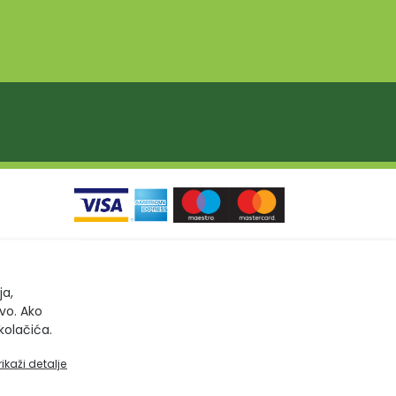
ja,
tvo. Ako
kolačića.
rikaži detalje