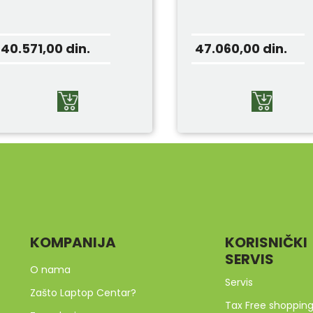
40.571,00
din.
47.060,00
din.
KOMPANIJA
KORISNIČKI
SERVIS
O nama
Servis
Zašto Laptop Centar?
Tax Free shoppin