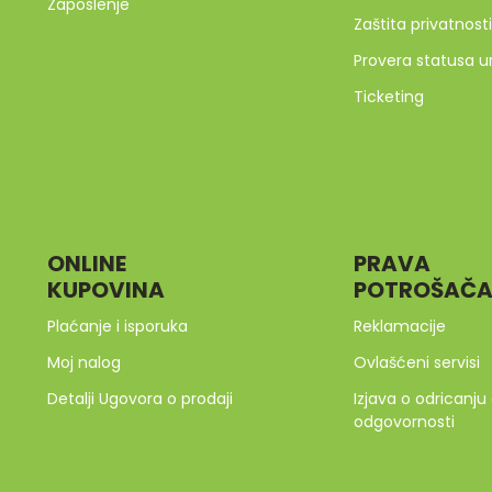
Zaposlenje
Zaštita privatnosti
Provera statusa u
Ticketing
ONLINE
PRAVA
KUPOVINA
POTROŠAČ
Plaćanje i isporuka
Reklamacije
Moj nalog
Ovlašćeni servisi
Detalji Ugovora o prodaji
Izjava o odricanju
odgovornosti