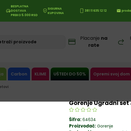
BESPLATNA
SIGURNA
DOSTAVA
381 11 635 12 12
proda
KUPOVINA
PREKO 5.000 RSD
Placanje
na
rate
ja
Carbon
KLIME
UŠTEDI DO 50%
Opremi svoj dom
etovi
Gorenje Ugradni se
Šifra:
64634
Proizvođač:
Gorenje