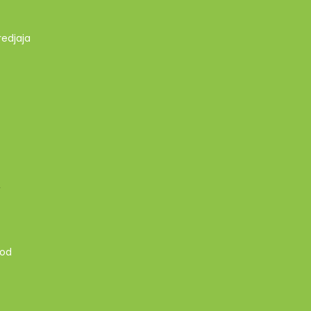
redjaja
A
 od