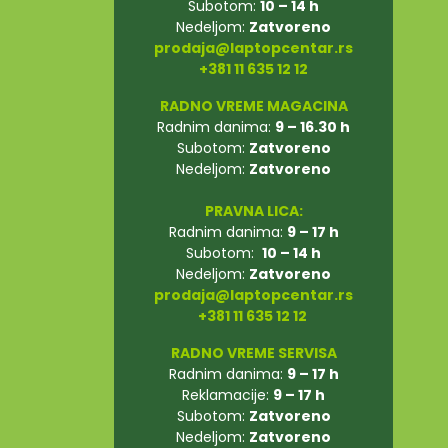
Subotom:
10 – 14 h
Nedeljom:
Zatvoreno
prodaja@laptopcentar.rs
+381 11 635 12 12
RADNO VREME MAGACINA
Radnim danima:
9 – 16.30 h
Subotom:
Zatvoreno
Nedeljom:
Zatvoreno
PRAVNA LICA:
Radnim danima:
9 – 17 h
Subotom:
10 – 14 h
Nedeljom:
Zatvoreno
prodaja@laptopcentar.rs
+381 11 635 12 12
RADNO VREME SERVISA
Radnim danima:
9 – 17 h
Reklamacije:
9 – 17 h
Subotom:
Zatvoreno
Nedeljom:
Zatvoreno