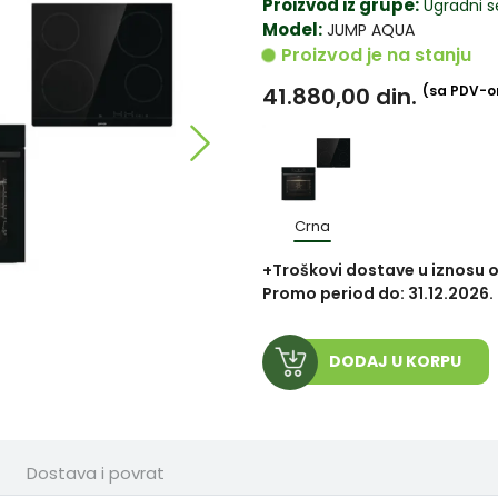
Proizvod iz grupe:
Ugradni s
Model:
JUMP AQUA
Proizvod je na stanju
41.880,00
din.
(sa PDV-
Crna
+Troškovi dostave u iznosu o
Promo period do: 31.12.2026.
DODAJ U KORPU
Dostava i povrat