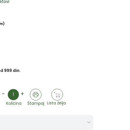
etovi
om)
d 999 din.
Količina
-
+
Lista želja
Količina
Štampaj