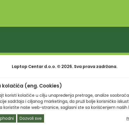
Laptop Centar d.o.o. © 2026. Sva prava zadržana.
 kolačića (eng. Cookies)
jt koristi kolačiće u cilju unapređenja pretrage, analize saobraća
ije sadržaja i ciljanog marketinga, da pruži bolje korisničko iskus
a koristite naše web-stranice, saglasni ste sa korišćenjem naših 
phodni
Dozvoli sve
P