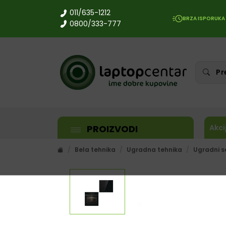
011/635-1212
BRZA ISPORUKA
0800/333-777
PROIZVODI
Akci
Bela tehnika
Ugradna tehnika
Ugradni s