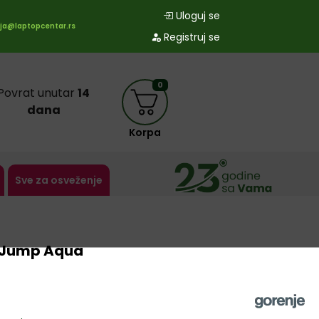
Uloguj se
ja@laptopcentar.rs
Registruj se
0
Povrat unutar
14
dana
Korpa
Sve za osveženje
t Jump Aqua