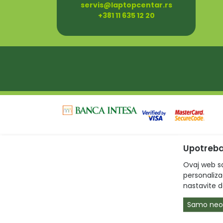
servis@laptopcentar.rs
+381 11 635 12 20
Upotreba
Ovaj web sa
personalizac
nastavite d
Samo neo