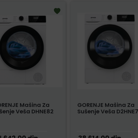
RENJE Mašina Za
GORENJE Mašina Za
šenje Veša DHNE82
Sušenje Veša D2HNE