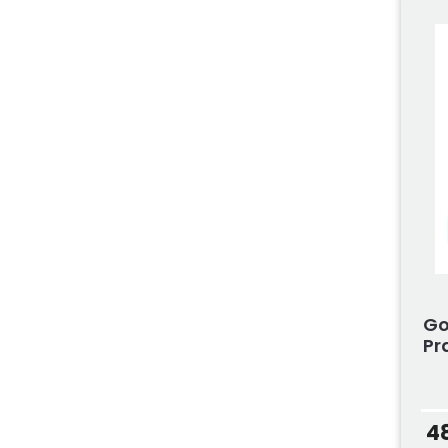
Go
Pr
4