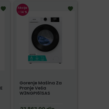
Akcija
- 14 %
Gorenje Mašina Za
7E
Pranje Veša
W3NGPI61SAS