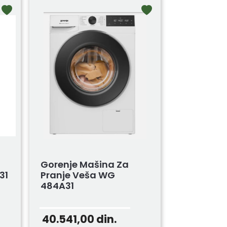
Gorenje Mašina Za
31
Pranje Veša WG
484A31
40.541,00
din.