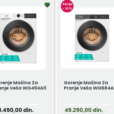
Akcija
- 10 %
renje Mašina Za
Gorenje Mašina Za
anje Veša WG494A11
Pranje Veša WG684A
8.450,00
din.
49.290,00
din.