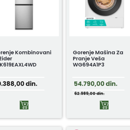
renje Kombinovani
Gorenje Mašina Za
ižider
Pranje Veša
K619EAXL4WD
WG694A1P3
0.388,00
din.
54.790,00
din.
62.989,00
din.