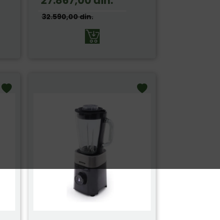
27.867,00
din.
32.590,00
din.