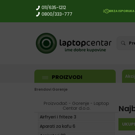
011/635-1212
BRZA ISPORUKA
0800/333-777
PROIZVODI
Akci
Brendovi
Gorenje
Proizvođač - Gorenje - Laptop
Naj
Centar d.o.o.
Airfryeri i friteze
3
UKUP
Aparati za kafu
6