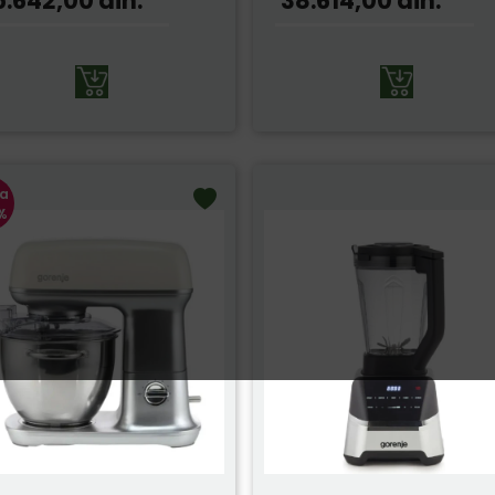
5.642,00
din.
38.614,00
din.
ja
 %