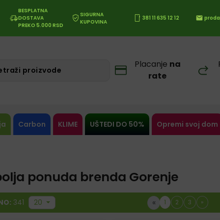
BESPLATNA
SIGURNA
DOSTAVA
381 11 635 12 12
proda
KUPOVINA
PREKO 5.000 RSD
Placanje
na
rate
ja
Carbon
KLIME
UŠTEDI DO 50%
Opremi svoj dom
bolja ponuda brenda Gorenje
«
NO:
341
20
1
2
3
»