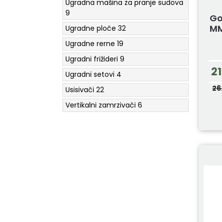
Ugradna mašina za pranje sudova
9
Go
MM
Ugradne ploče
32
Ugradne rerne
19
Ugradni frižideri
9
2
Ugradni setovi
4
26
Usisivači
22
Vertikalni zamrzivači
6