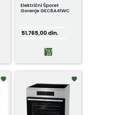
Električni Šporet
Gorenje GEC6A41WC
51.765,00
din.