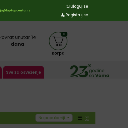
Uloguj se
ja@laptopcentar.rs
Registruj se
0
Povrat unutar
14
dana
Korpa
Sve za osveženje
Najpopularniji