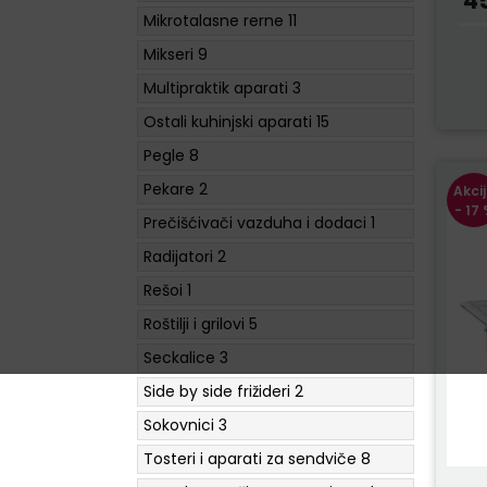
4
Mikrotalasne rerne
11
Mikseri
9
Multipraktik aparati
3
Ostali kuhinjski aparati
15
Pegle
8
Pekare
2
Akci
- 17
Prečišćivači vazduha i dodaci
1
Radijatori
2
Rešoi
1
Roštilji i grilovi
5
Seckalice
3
Side by side frižideri
2
Sokovnici
3
Tosteri i aparati za sendviče
8