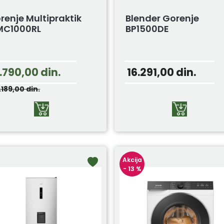
renje Multipraktik
Blender Gorenje
C1000RL
BP1500DE
1.790,00
din.
16.291,00
din.
.189,00
din.
Akcija
- 13 %