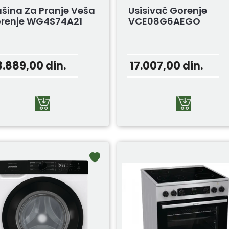
šina Za Pranje Veša
Usisivač Gorenje
renje WG4S74A21
VCE08G6AEGO
3.889,00
din.
17.007,00
din.