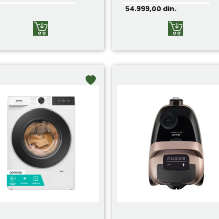
54.999,00
din.