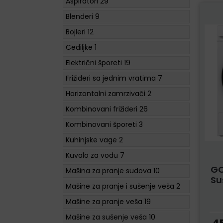
Aspiratori
29
Blenderi
9
Bojleri
12
Cediljke
1
Električni šporeti
19
Frižideri sa jednim vratima
7
Horizontalni zamrzivači
2
Kombinovani frižideri
26
Kombinovani šporeti
3
Kuhinjske vage
2
Kuvalo za vodu
7
GO
Mašina za pranje sudova
10
Su
Mašine za pranje i sušenje veša
2
Mašine za pranje veša
19
Mašine za sušenje veša
10