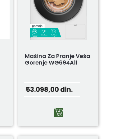
Mašina Za Pranje Veša
Gorenje WG694A11
53.098,00
din.