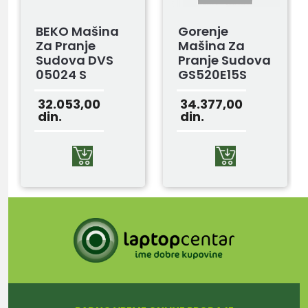
BEKO Mašina
Gorenje
Za Pranje
Mašina Za
Sudova DVS
Pranje Sudova
05024 S
GS520E15S
32.053,00
34.377,00
din.
din.