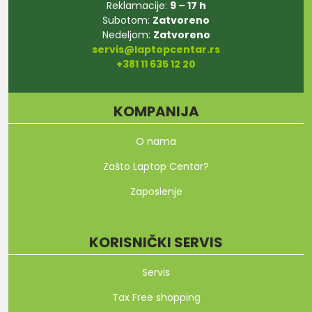
Reklamacije:
9 – 17 h
Subotom:
Zatvoreno
Nedeljom:
Zatvoreno
servis@laptopcentar.rs
+381 11 635 12 20
KOMPANIJA
O nama
Zašto Laptop Centar?
Zaposlenje
KORISNIČKI SERVIS
Servis
Tax Free shopping