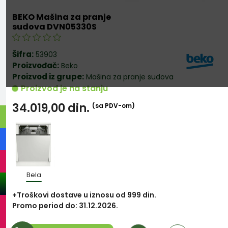
BEKO Mašina za pranje
sudova DVN05330S
Šifra:
53903
Proizvođač:
Beko
Proizvod iz grupe:
Mašina za pranje sudova
Proizvod je na stanju
34.019,00
din.
(sa PDV-om)
Bela
+Troškovi dostave u iznosu od 999 din.
Promo period do: 31.12.2026.
Količina