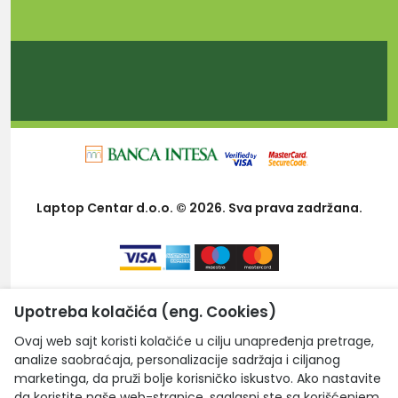
Laptop Centar d.o.o. © 2026. Sva prava zadržana.
Upotreba kolačića (eng. Cookies)
Ovaj web sajt koristi kolačiće u cilju unapređenja pretrage,
analize saobraćaja, personalizacije sadržaja i ciljanog
marketinga, da pruži bolje korisničko iskustvo. Ako nastavite
da koristite naše web-stranice, saglasni ste sa korišćenjem