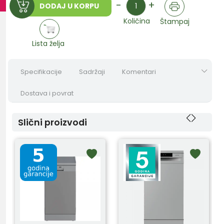
-
+
DODAJ U KORPU
Količina
Štampaj
Lista želja
Specifikacije
Sadržaji
Komentari
Dostava i povrat
Slični proizvodi