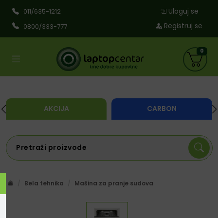
Uloguj se
011/635-1212
Registruj se
0800/333-777
0
AKCIJA
CARBON
Bela tehnika
Mašina za pranje sudova