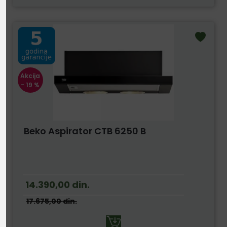
Akcija
- 19 %
Beko Aspirator CTB 6250 B
14.390,00
din.
17.675,00
din.