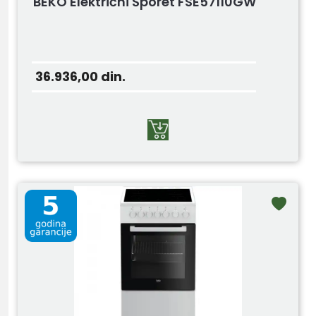
BEKO Električni Šporet FSE57110GW
36.936,00
din.