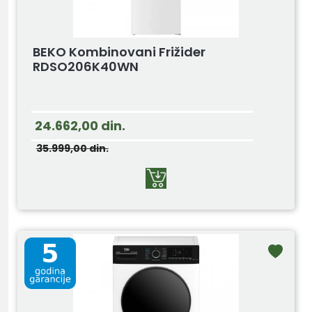
BEKO Kombinovani Frižider
RDSO206K40WN
24.662,00
din.
35.999,00
din.