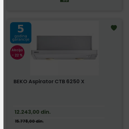
Akcija
- 22 %
BEKO Aspirator CTB 6250 X
12.243,00
din.
15.778,00
din.