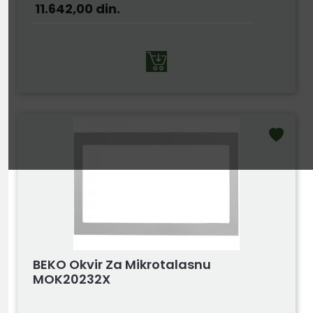
11.642,00
din.
BEKO Okvir Za Mikrotalasnu
MOK20232X