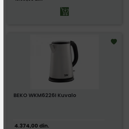
BEKO WKM6226I Kuvalo
4.374,00
din.