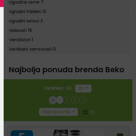
Ugradne rerne
7
Ugradni frižideri
13
Ugradni setovi
3
Usisivači
19
Ventilatori
1
Vertikalni zamrzivači
5
Najbolja ponuda brenda Beko
UKUPNO:
186
20
«
1
2
3
»
Najpopularniji