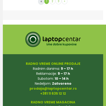
«
1
2
3
»
RADNO VREME ONLINE PRODAJE
Radnim danima:
9 – 17 h
Reklamacije:
9 – 17 h
Subotom:
10 – 14 h
Nedeljom:
Zatvoreno
prodaja@laptopcentar.rs
+381 11 635 12 12
RADNO VREME MAGACINA