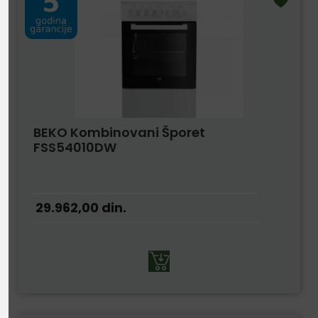
BEKO Kombinovani Šporet
FSS54010DW
29.962,00
din.