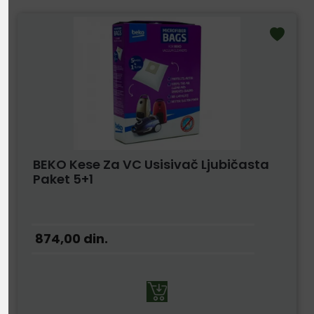
BEKO Kese Za VC Usisivač Ljubičasta
Paket 5+1
874,00
din.