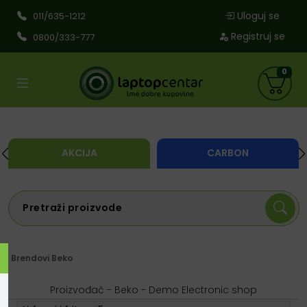
Uloguj se
011/635-1212
Registruj se
0800/333-777
0
AKCIJA
CARBON
Brendovi
Beko
Proizvođač - Beko - Demo Electronic shop