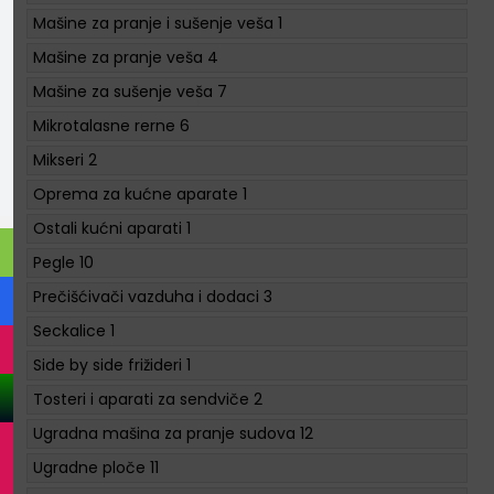
Mašine za pranje i sušenje veša
1
Mašine za pranje veša
4
Mašine za sušenje veša
7
Mikrotalasne rerne
6
Mikseri
2
Oprema za kućne aparate
1
Ostali kućni aparati
1
Pegle
10
Prečišćivači vazduha i dodaci
3
Seckalice
1
Side by side frižideri
1
Tosteri i aparati za sendviče
2
Ugradna mašina za pranje sudova
12
Ugradne ploče
11