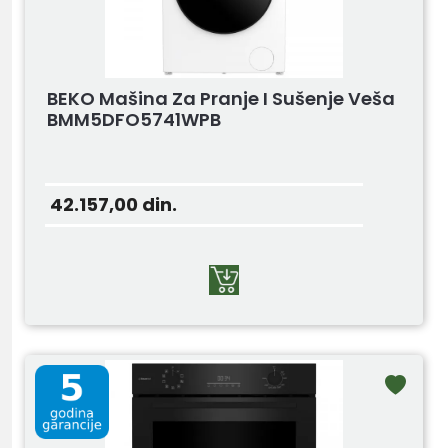
BEKO Mašina Za Pranje I Sušenje Veša
BMM5DFO5741WPB
42.157,00
din.