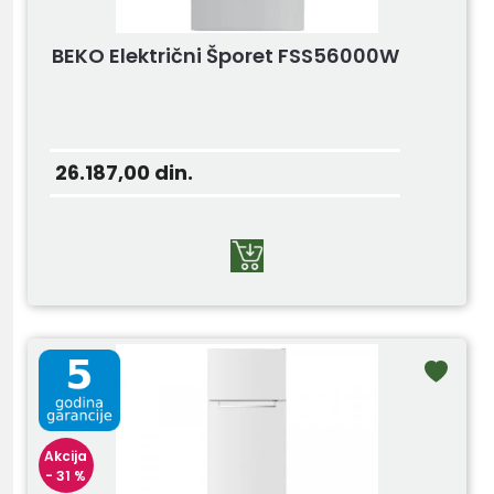
BEKO Električni Šporet FSS56000W
26.187,00
din.
Akcija
- 31 %