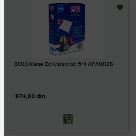
BEKO Kese Za Usisivač 5+1 APA01128
874,00
din.