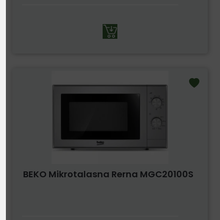
BEKO Mikrotalasna Rerna MGC20100S