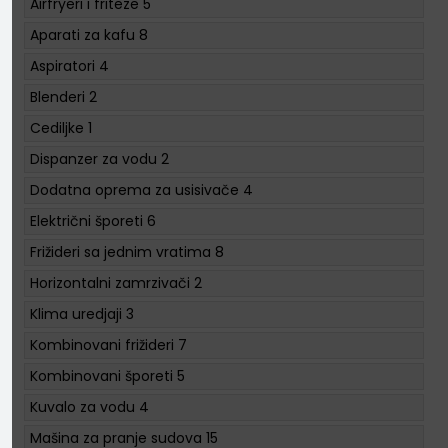
Airfryeri i friteze
5
Aparati za kafu
8
Aspiratori
4
Blenderi
2
Cediljke
1
Dispanzer za vodu
2
Dodatna oprema za usisivače
4
Električni šporeti
6
Frižideri sa jednim vratima
8
Horizontalni zamrzivači
2
Klima uredjaji
3
Kombinovani frižideri
7
Kombinovani šporeti
5
Kuvalo za vodu
4
Mašina za pranje sudova
15