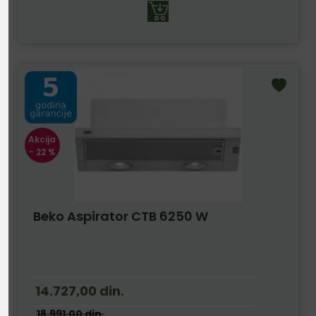
Akcija
- 22 %
Beko Aspirator CTB 6250 W
14.727,00
din.
18.991,00
din.