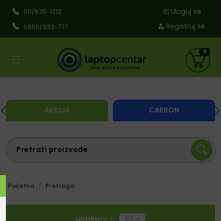
Uloguj se
011/635-1212
Registruj se
0800/333-777
0
AKCIJA
CARBON
Početna
Pretraga
UKUPNO:
6
20