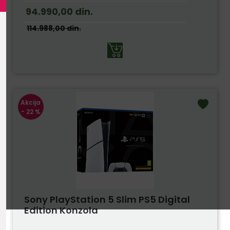
94.990,00
din.
114.988,00
din.
Akcija
- 22 %
Sony PlayStation 5 Slim PS5 Digital
Edition Konzola