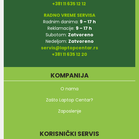
+381 11 635 12 12
RADNO VREME SERVISA
Radnim danima:
9 – 17 h
Reklamacije:
9 – 17 h
Subotom:
Zatvoreno
Nedeljom:
Zatvoreno
servis@laptopcentar.rs
+381 11 635 12 20
KOMPANIJA
O nama
Zašto Laptop Centar?
Zaposlenje
KORISNIČKI SERVIS