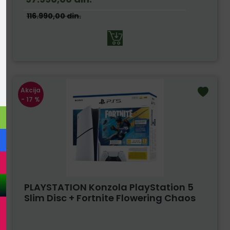
116.990,00
din.
Akcija
- 17 %
PLAYSTATION Konzola PlayStation 5
Slim Disc + Fortnite Flowering Chaos