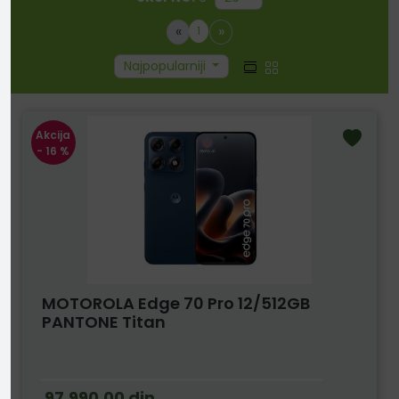
«
»
1
Najpopularniji
Akcija
- 16 %
MOTOROLA Edge 70 Pro 12/512GB
PANTONE Titan
97.990,00
din.