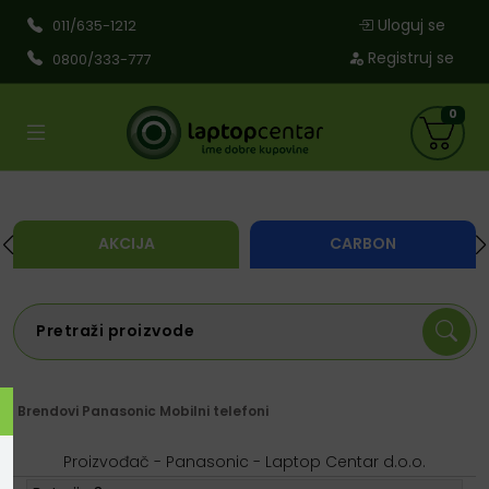
Uloguj se
011/635-1212
Registruj se
0800/333-777
0
AKCIJA
CARBON
Brendovi
Panasonic
Mobilni telefoni
Proizvođač - Panasonic - Laptop Centar d.o.o.