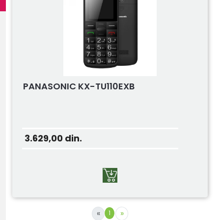
PANASONIC KX-TU110EXB
3.629,00
din.
«
»
1