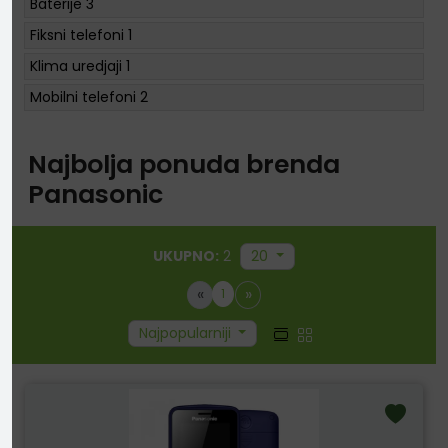
Baterije
3
Fiksni telefoni
1
Klima uredjaji
1
Mobilni telefoni
2
Najbolja ponuda brenda
Panasonic
UKUPNO:
2
20
«
»
1
Najpopularniji