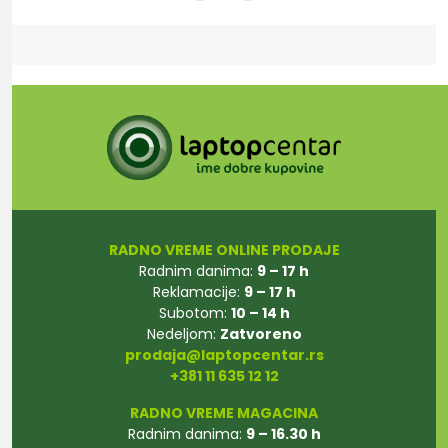
RADNO VREME ONLINE PRODAJE
Radnim danima:
9 – 17 h
Reklamacije:
9 – 17 h
Subotom:
10 – 14 h
Nedeljom:
Zatvoreno
prodaja@laptopcentar.rs
+381 11 635 12 12
RADNO VREME MAGACINA
Radnim danima:
9 – 16.30 h