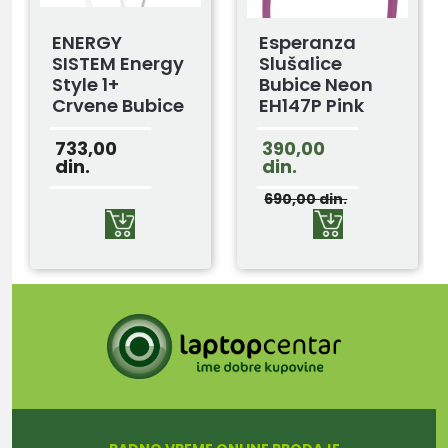
ENERGY
Esperanza
SISTEM Energy
Slušalice
Style 1+
Bubice Neon
Crvene Bubice
EH147P Pink
Sa
Mikrofonom
733,00
390,00
din.
din.
690,00
din.