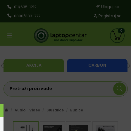
Uloguj se
011/635-1212
Registruj se
0800/333-777
0
AKCIJA
CARBON
Audio - Video
Slušalice
Bubice