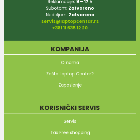
Reklamacije:
9 – 17 h
Subotom:
Zatvoreno
Nedeljom:
Zatvoreno
servis@laptopcentar.rs
+381 11 635 12 20
KOMPANIJA
O nama
Zašto Laptop Centar?
Zaposlenje
KORISNIČKI SERVIS
Servis
Tax Free shopping