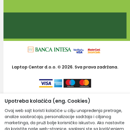
Laptop Centar d.o.o. © 2026. Sva prava zadržana.
Upotreba kolačića (eng. Cookies)
Ovaj web sajt koristi kolačiće u cilju unapređenja pretrage,
analize saobraćaja, personalizacije sadržaja i ciljanog
marketinga, da pruži bolje korisničko iskustvo. Ako nastavite
da koristite naše web-stranice, saglasni ste sa korišćenjem