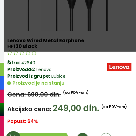
Lenovo Wired Metal Earphone
HF130 Black
Šifra:
42640
Proizvođač:
Lenovo
Proizvod iz grupe:
Bubice
Proizvod je na stanju
(sa PDV-om)
Cena: 690,00
din.
249,00
din.
(sa PDV-om)
Akcijska cena:
Popust: 64%
Količina