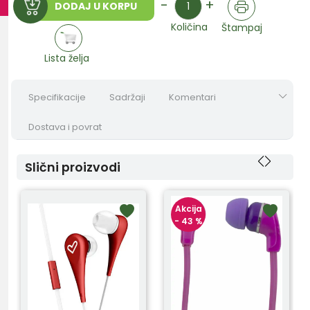
-
+
DODAJ U KORPU
Količina
Štampaj
Lista želja
Specifikacije
Sadržaji
Komentari
Dostava i povrat
Slični proizvodi
Akcija
- 43 %