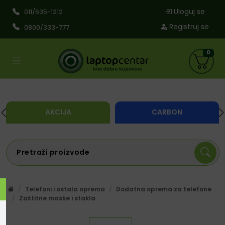
Uloguj se
011/635-1212
Registruj se
0800/333-777
0
AKCIJA
CARBON
Telefoni i ostala oprema
Dodatna oprema za telefone
Zaštitne maske i stakla