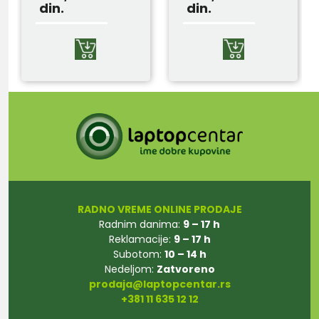
din.
din.
RADNO VREME ONLINE PRODAJE
Radnim danima:
9 – 17 h
Reklamacije:
9 – 17 h
Subotom:
10 – 14 h
Nedeljom:
Zatvoreno
prodaja@laptopcentar.rs
+381 11 635 12 12