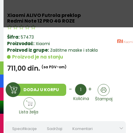
Xiaomi ALIVO Futrola preklop
Redmi Note 12 PRO 4G ROZE
Šifra:
57473
Proizvođač:
Xiaomi
Proizvod iz grupe:
Zaštitne maske i stakla
Proizvod je na stanju
711,00
din.
(sa PDV-om)
Količina
-
+
DODAJ U KORPU
Količina
Štampaj
Lista želja
Specifikacije
Sadržaji
Komentari