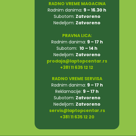
RADNO VREME MAGACINA
Radnim danima:
9 – 16.30 h
Subotom:
Zatvoreno
Nedeljom:
Zatvoreno
PRAVNA LICA:
Radnim danima:
9 – 17 h
Subotom:
10 – 14 h
Nedeljom:
Zatvoreno
prodaja@laptopcentar.rs
+381 11 635 12 12
RADNO VREME SERVISA
Radnim danima:
9 – 17 h
Reklamacije:
9 – 17 h
Subotom:
Zatvoreno
Nedeljom:
Zatvoreno
servis@laptopcentar.rs
+381 11 635 12 20