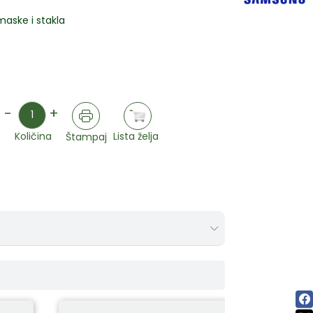
maske i stakla
Količina
-
+
Lista želja
Količina
Štampaj