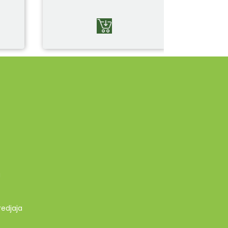
g
redjaja