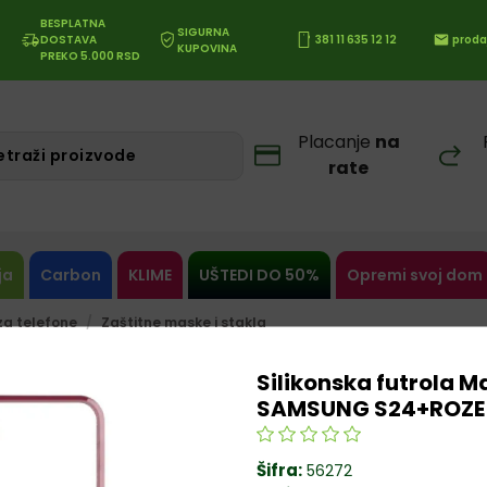
BESPLATNA
SIGURNA
DOSTAVA
381 11 635 12 12
proda
KUPOVINA
PREKO 5.000 RSD
Placanje
na
rate
ja
Carbon
KLIME
UŠTEDI DO 50%
Opremi svoj dom
a telefone
Zaštitne maske i stakla
Silikonska futrola 
SAMSUNG S24+ROZE
Šifra:
56272