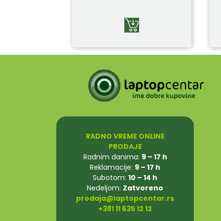
RADNO VREME ONLINE
PRODAJE
Radnim danima:
9 – 17 h
Reklamacije:
9 – 17 h
Subotom:
10 – 14 h
Nedeljom:
Zatvoreno
prodaja@laptopcentar.rs
+381 11 635 12 12