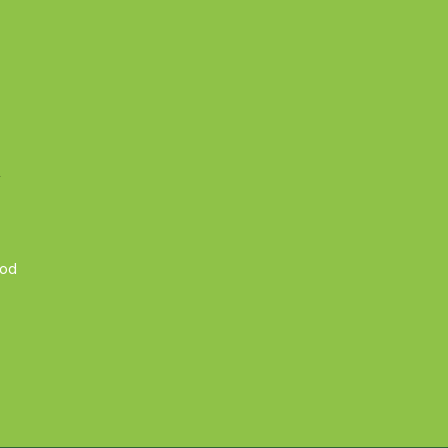
A
 od