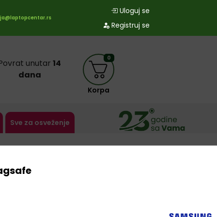
Uloguj se
ja@laptopcentar.rs
Registruj se
0
Povrat unutar
14
dana
Korpa
Sve za osveženje
Magsafe