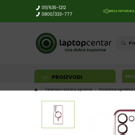
011/635-1212
BRZA ISPORUKA
0800/333-777
PROIZVODI
Akci
Telefoni i ostala oprema
Dodatna oprema z