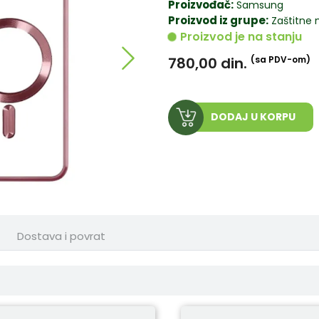
Proizvođač:
Samsung
Proizvod iz grupe:
Zaštitne 
Proizvod je na stanju
780,00
din.
(sa PDV-om)
DODAJ U KORPU
Dostava i povrat