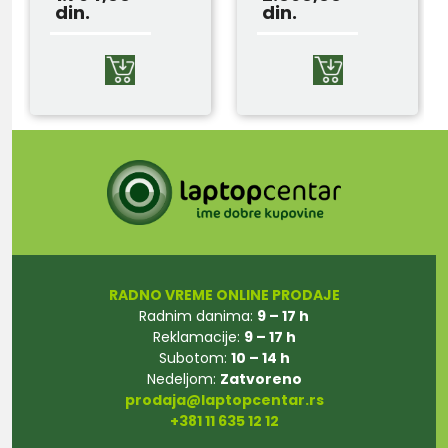
din.
din.
RADNO VREME ONLINE PRODAJE
Radnim danima:
9 – 17 h
Reklamacije:
9 – 17 h
Subotom:
10 – 14 h
Nedeljom:
Zatvoreno
prodaja@laptopcentar.rs
+381 11 635 12 12