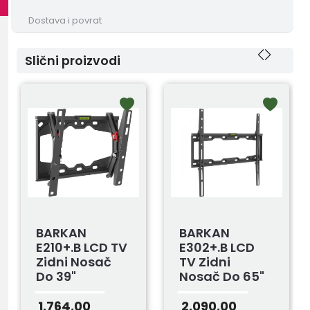
Dostava i povrat
Slični proizvodi
BARKAN
BARKAN
E210+.B LCD TV
E302+.B LCD
Zidni Nosač
TV Zidni
Do 39"
Nosač Do 65"
1.764,00
2.090,00