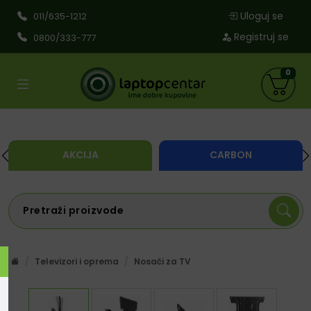
Uloguj se
011/635-1212
Registruj se
0800/333-777
0
AKCIJA
CARBON
Televizori i oprema
Nosači za TV