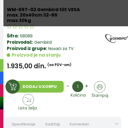
WM-65T-02 Gembird tilt VESA
max. 20x40cm 32-65
max.30kg
Šifra:
58089
Proizvođač:
Gembird
Proizvod iz grupe:
Nosači za TV
Proizvod je na stanju
1.935,00
din.
(sa PDV-om)
Količina
-
+
DODAJ U KORPU
Količina
Štampaj
Lista želja
Specifikacije
Sadržaji
Komentari