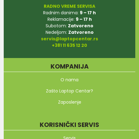
RADNO VREME SERVISA
Radnim danima:
9 – 17 h
Reklamacije:
9 – 17 h
Subotom:
Zatvoreno
Nedeljom:
Zatvoreno
servis@laptopcentar.rs
+381 11 635 12 20
KOMPANIJA
O nama
Zašto Laptop Centar?
Zaposlenje
KORISNIČKI SERVIS
Servis