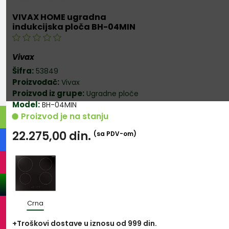
VIVAX HOME ugradna
indukcijska ploča BH-04MIN
Vivax
Šifra:
53849
Proizvođač:
Vivax
Proizvod iz grupe:
Ugradne ploče
Model:
BH-04MIN
Proizvod je na stanju
22.275,00
din.
(sa PDV-om)
Crna
+Troškovi dostave u iznosu od 999 din.