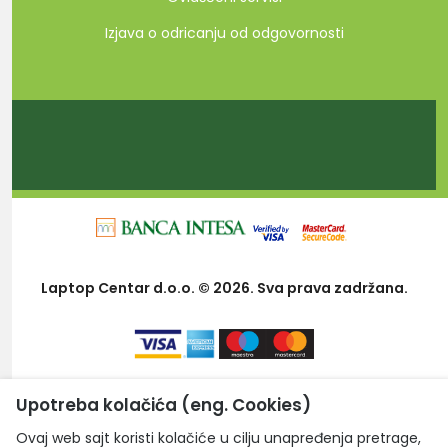
Izjava o odricanju od odgovornosti
Laptop Centar d.o.o. © 2026. Sva prava zadržana.
Upotreba kolačića (eng. Cookies)
Ovaj web sajt koristi kolačiće u cilju unapređenja pretrage,