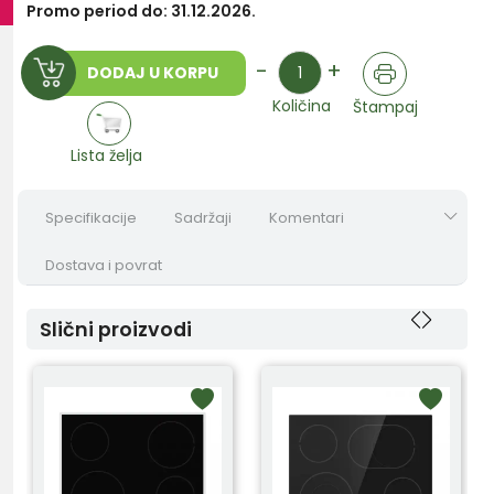
Promo period do: 31.12.2026.
Količina
-
+
DODAJ U KORPU
Količina
Štampaj
Lista želja
Specifikacije
Sadržaji
Komentari
Dostava i povrat
Slični proizvodi