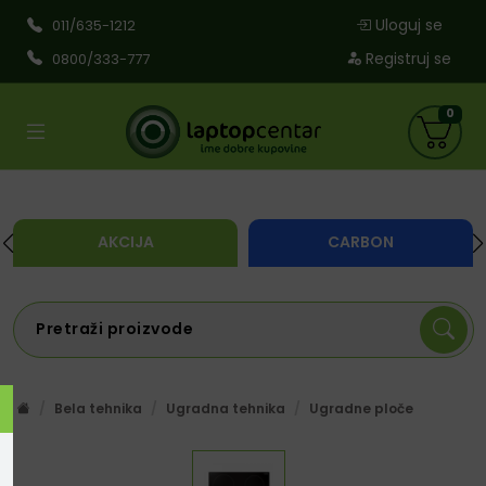
Uloguj se
011/635-1212
Registruj se
0800/333-777
0
AKCIJA
CARBON
Bela tehnika
Ugradna tehnika
Ugradne ploče