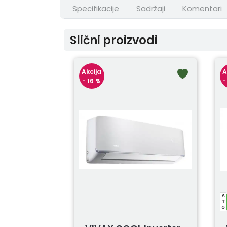
Specifikacije
Sadržaji
Komentari
Slični proizvodi
Akcija
A
- 16 %
-
A
G