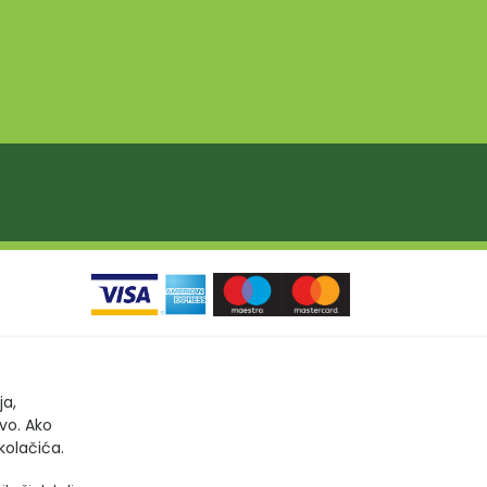
ja,
tvo. Ako
kolačića.