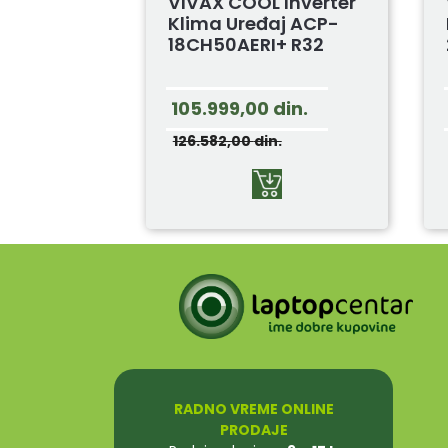
VIVAX COOL Inverter
Klima Uređaj ACP-
18CH50AERI+ R32
105.999,00
din.
126.582,00
din.
RADNO VREME ONLINE
PRODAJE