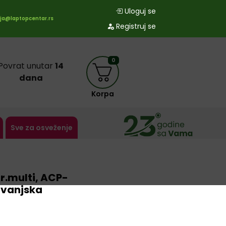
Uloguj se
ja@laptopcentar.rs
Registruj se
0
Povrat unutar
14
dana
Korpa
Sve za osveženje
r.multi, ACP-
 vanjska