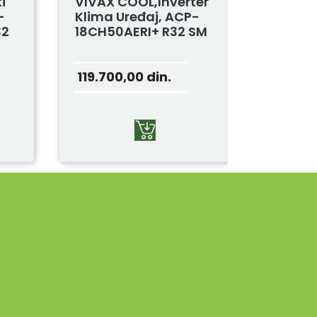
i
VIVAX COOL,Inverter
-
Klima Uređaj, ACP-
32
18CH50AERI+ R32 SM
119.700,00
din.