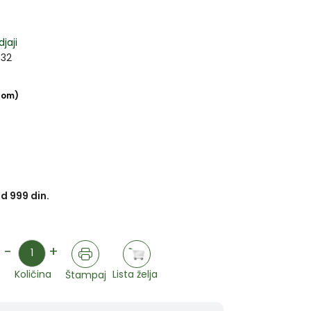
jaji
R32
-om)
d 999 din.
Količina
-
+
Lista želja
Količina
Štampaj