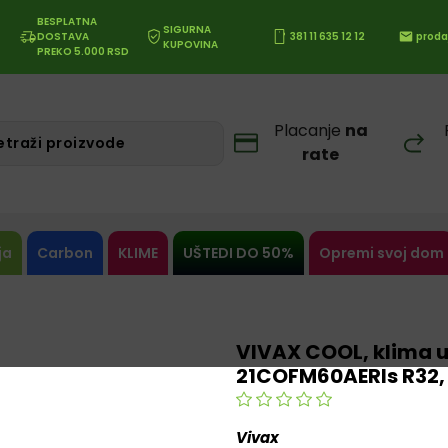
BESPLATNA
SIGURNA
DOSTAVA
381 11 635 12 12
proda
KUPOVINA
PREKO 5.000 RSD
Placanje
na
rate
ja
Carbon
KLIME
UŠTEDI DO 50%
Opremi svoj dom
VIVAX COOL, klima u
21COFM60AERIs R32,
Vivax