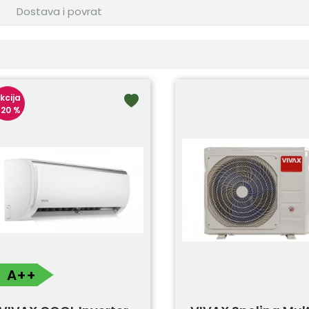
Dostava i povrat
kcija
 20 %
A++