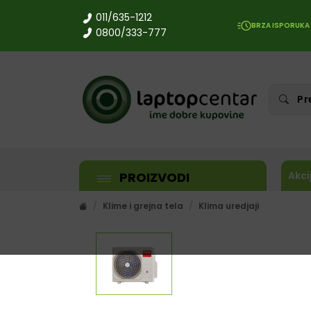
011/635-1212
BRZA ISPORUKA
0800/333-777
PROIZVODI
Akci
Klime i grejna tela
Klima uredjaji