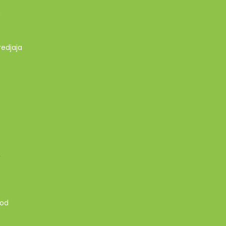
g
redjaja
A
 od