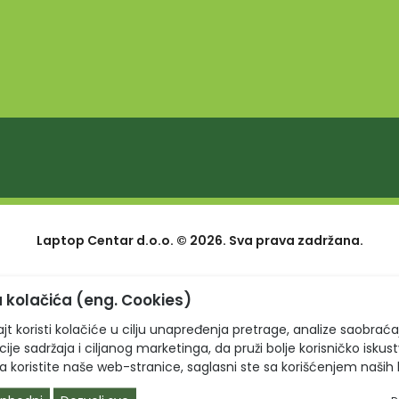
Laptop Centar d.o.o. © 2026. Sva prava zadržana.
 kolačića (eng. Cookies)
jt koristi kolačiće u cilju unapređenja pretrage, analize saobraća
ije sadržaja i ciljanog marketinga, da pruži bolje korisničko iskus
a koristite naše web-stranice, saglasni ste sa korišćenjem naših 