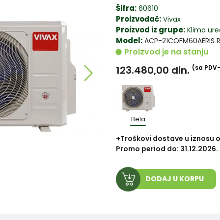
Šifra:
60610
Proizvođač:
Vivax
Proizvod iz grupe:
Klima ured
Model:
ACP-21COFM60AERIS 
Proizvod je na stanju
123.480,00
din.
(sa PDV
Bela
+Troškovi dostave u iznosu o
Promo period do: 31.12.2026.
DODAJ U KORPU