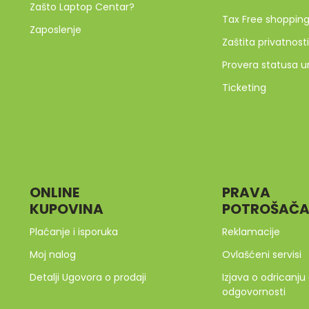
Zašto Laptop Centar?
Tax Free shoppin
Zaposlenje
Zaštita privatnosti
Provera statusa u
Ticketing
ONLINE
PRAVA
KUPOVINA
POTROŠAČ
Plaćanje i isporuka
Reklamacije
Moj nalog
Ovlašćeni servisi
Detalji Ugovora o prodaji
Izjava o odricanju
odgovornosti