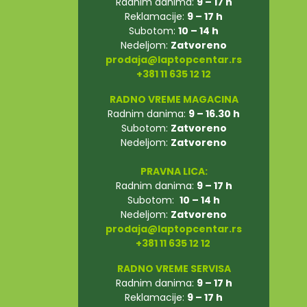
Radnim danima:
9 – 17 h
Reklamacije:
9 – 17 h
Subotom:
10 – 14 h
Nedeljom:
Zatvoreno
prodaja@laptopcentar.rs
+381 11 635 12 12
RADNO VREME MAGACINA
Radnim danima:
9 – 16.30 h
Subotom:
Zatvoreno
Nedeljom:
Zatvoreno
PRAVNA LICA:
Radnim danima:
9 – 17 h
Subotom:
10 – 14 h
Nedeljom:
Zatvoreno
prodaja@laptopcentar.rs
+381 11 635 12 12
RADNO VREME SERVISA
Radnim danima:
9 – 17 h
Reklamacije:
9 – 17 h