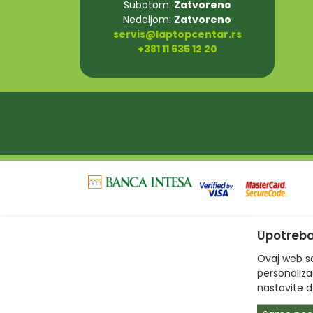
Subotom:
Zatvoreno
Nedeljom:
Zatvoreno
servis@laptopcentar.rs
+381 11 635 12 20
Upotreba
Ovaj web sa
personalizac
nastavite d