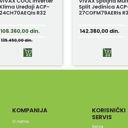
VIVAX COOL Inverter
VIVAX Spoljna Mult
Klima Uređaji ACP-
Split Jedinica ACP
24CH70AEQIs R32
27COFM79AERIs R
108.360,00
din.
142.380,00
din.
135.450,00
din.
KOMPANIJA
KORISNIČKI
SERVIS
O nama
Servis