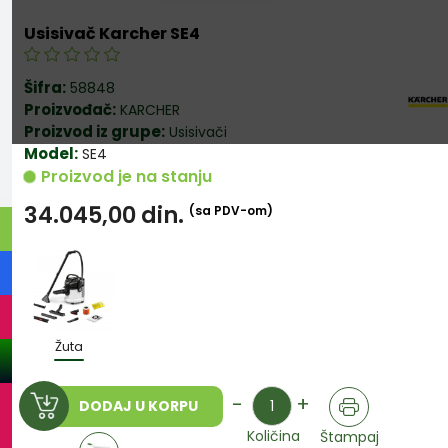
Usisivač Karcher SE4
Šifra:
58848
Proizvođač:
KARCHER
Proizvod iz grupe:
Usisivači
Model:
SE4
Proizvod je na stanju
34.045,00
din.
(sa PDV-om)
Žuta
Količina
-
+
DODAJ U KORPU
Količina
Štampaj