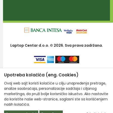
Laptop Centar d.o.o. © 2026. Sva prava zadržana.
Upotreba kolačića (eng. Cookies)
Ovaj web sajt koristi kolačiće u cilju unapređenja pretrage,
analize saobraćaja, personalizacije sadržaja i ciljanog
marketinga, da pruži bolje korisničko iskustvo. Ako nastavite
da koristite naše web-stranice, saglasni ste sa korišćenjem
naših kolačića.