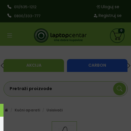
Uloguj se
011/635-1212
Registruj se
0800/333-777
0
AKCIJA
CARBON
Kućni aparati
Usisivači