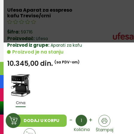
Ufesa Aparat za esspreso
kafu Treviso/crni
Šifra:
59716
Proizvođač:
Ufesa
Proizvod iz grupe:
Aparati za kafu
Proizvod je na stanju
10.345,00
din.
(sa PDV-om)
Crna
Količina
-
+
DODAJ U KORPU
Količina
Štampaj