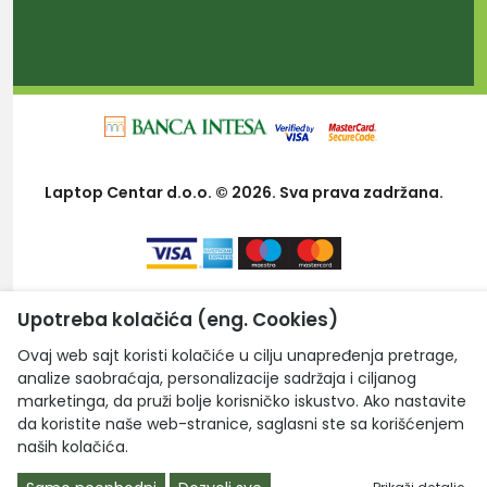
Laptop Centar d.o.o. © 2026. Sva prava zadržana.
Upotreba kolačića (eng. Cookies)
Ovaj web sajt koristi kolačiće u cilju unapređenja pretrage,
analize saobraćaja, personalizacije sadržaja i ciljanog
marketinga, da pruži bolje korisničko iskustvo. Ako nastavite
da koristite naše web-stranice, saglasni ste sa korišćenjem
naših kolačića.