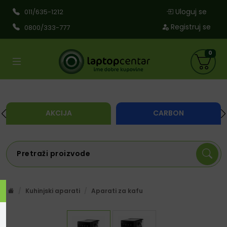
Uloguj se
011/635-1212
Registruj se
0800/333-777
0
AKCIJA
CARBON
Kuhinjski aparati
Aparati za kafu