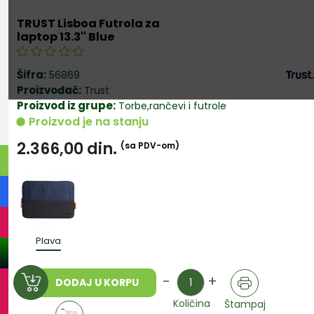
TRUST Lisboa Futrola za
laptop 13.3'' Blue
Šifra:
56869
Proizvođač:
Trust
Proizvod iz grupe:
Torbe,rančevi i futrole
Proizvod je na stanju
2.366,00
din.
(sa PDV-om)
Plava
Količina
-
+
DODAJ U KORPU
Količina
Štampaj