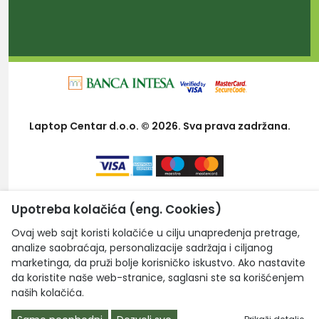
Laptop Centar d.o.o. © 2026. Sva prava zadržana.
Upotreba kolačića (eng. Cookies)
Ovaj web sajt koristi kolačiće u cilju unapređenja pretrage,
analize saobraćaja, personalizacije sadržaja i ciljanog
marketinga, da pruži bolje korisničko iskustvo. Ako nastavite
da koristite naše web-stranice, saglasni ste sa korišćenjem
naših kolačića.