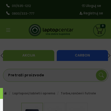
Uloguj se
011/635-1212
Registruj se
0800/333-777
0
AKCIJA
CARBON
Laptopovi,tableti i oprema
Torbe,rančevi i futrole