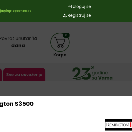
Uloguj se
ja@laptopcentar.rs
Registruj se
0
Povrat unutar
14
dana
Korpa
Sve za osveženje
ngton S3500