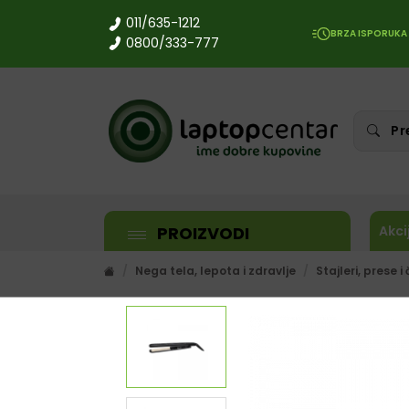
011/635-1212
BRZA ISPORUKA
0800/333-777
PROIZVODI
Akci
Nega tela, lepota i zdravlje
Stajleri, prese i