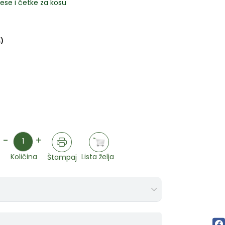
prese i četke za kosu
)
Količina
-
+
Lista želja
Količina
Štampaj