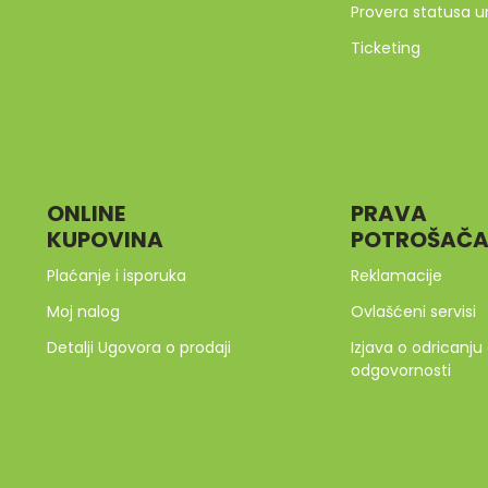
Provera statusa u
Ticketing
ONLINE
PRAVA
KUPOVINA
POTROŠAČ
Plaćanje i isporuka
Reklamacije
Moj nalog
Ovlašćeni servisi
Detalji Ugovora o prodaji
Izjava o odricanju
odgovornosti