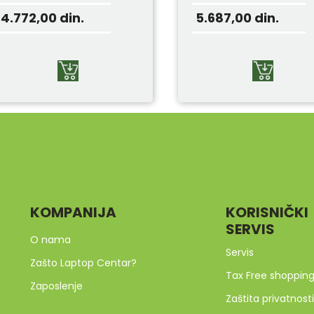
4.772,00
din.
5.687,00
din.
KOMPANIJA
KORISNIČKI
SERVIS
O nama
Servis
Zašto Laptop Centar?
Tax Free shoppin
Zaposlenje
Zaštita privatnosti