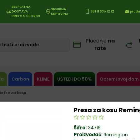
BESPLATNA
SIGURNA
DOSTAVA
381 11 635 12 12
proda
KUPOVINA
PREKO 5.000 RSD
Placanje
na
rate
ja
Carbon
KLIME
UŠTEDI DO 50%
Opremi svoj dom
 četke za kosu
Presa za kosu Remi
Šifra:
34718
Proizvođač:
Remington