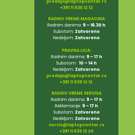
prodaja@laptopcentar.rs
+381 11 635 12 12
RADNO VREME MAGACINA
Radnim danima:
9 – 16.30 h
Subotom:
Zatvoreno
Nedeljom:
Zatvoreno
PRAVNA LICA:
Radnim danima:
9 – 17 h
Subotom:
10 – 14 h
Nedeljom:
Zatvoreno
prodaja@laptopcentar.rs
+381 11 635 12 12
RADNO VREME SERVISA
Radnim danima:
9 – 17 h
Reklamacije:
9 – 17 h
Subotom:
Zatvoreno
Nedeljom:
Zatvoreno
servis@laptopcentar.rs
+381 11 635 12 20