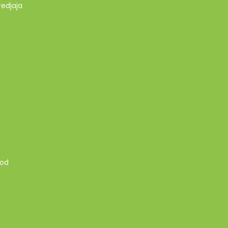
redjaja
A
 od