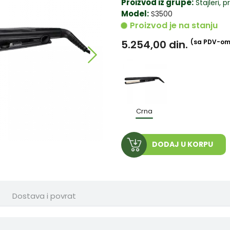
Proizvod iz grupe:
Stajleri, 
Model:
S3500
Proizvod je na stanju
5.254,00
din.
(sa PDV-om
Crna
DODAJ U KORPU
Dostava i povrat