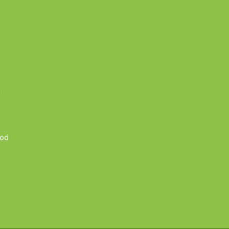
A
 od