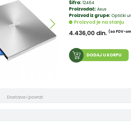
Šifra:
12464
Proizvođač:
Asus
Proizvod iz grupe:
Optički ur
Proizvod je na stanju
4.436,00
din.
(sa PDV-om
DODAJ U KORPU
Dostava i povrat