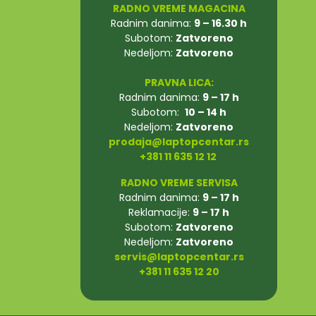
RADNO VREME MAGACINA
Radnim danima:
9 – 16.30 h
Subotom:
Zatvoreno
Nedeljom:
Zatvoreno
PRAVNA LICA:
Radnim danima:
9 – 17 h
Subotom:
10 – 14 h
Nedeljom:
Zatvoreno
prodaja@laptopcentar.rs
+381 11 635 12 12
RADNO VREME SERVISA
Radnim danima:
9 – 17 h
Reklamacije:
9 – 17 h
Subotom:
Zatvoreno
Nedeljom:
Zatvoreno
servis@laptopcentar.rs
+381 11 635 12 20