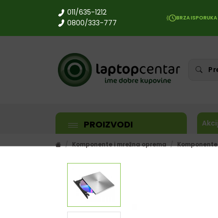
011/635-1212
BRZA ISPORUKA
0800/333-777
PROIZVODI
Akci
Komponente i mrežna oprema
Komponente