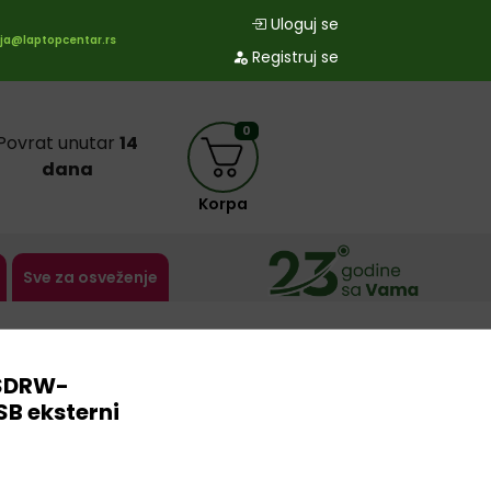
Uloguj se
ja@laptopcentar.rs
Registruj se
0
Povrat unutar
14
dana
Korpa
Sve za osveženje
 SDRW-
B eksterni