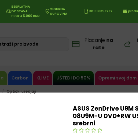
BESPLATNA
SIGURNA
DOSTAVA
381 11 635 12 12
proda
KUPOVINA
PREKO 5.000 RSD
Placanje
na
rate
ja
Carbon
KLIME
UŠTEDI DO 50%
Opremi svoj dom
Optički uredjaji
ASUS ZenDrive U9M
08U9M-U DVD±RW US
srebrni