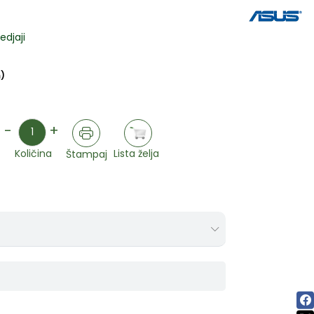
edjaji
)
Količina
-
+
Lista želja
Količina
Štampaj