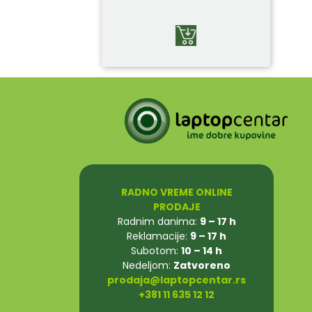
RADNO VREME ONLINE
PRODAJE
Radnim danima:
9 – 17 h
Reklamacije:
9 – 17 h
Subotom:
10 – 14 h
Nedeljom:
Zatvoreno
prodaja@laptopcentar.rs
+381 11 635 12 12