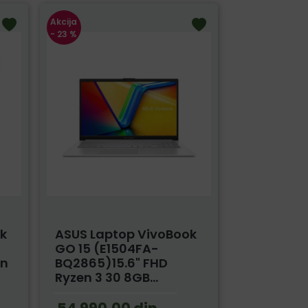
Akcija
- 23 %
ok
ASUS Laptop VivoBook
GO 15 (E1504FA-
en
BQ2865)15.6" FHD
Ryzen 3 30 8GB...