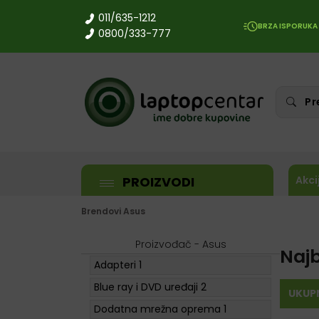
011/635-1212
BRZA ISPORUKA
0800/333-777
PROIZVODI
Akci
Brendovi
Asus
Proizvođač - Asus
Naj
Adapteri
1
Blue ray i DVD uređaji
2
UKUP
Dodatna mrežna oprema
1