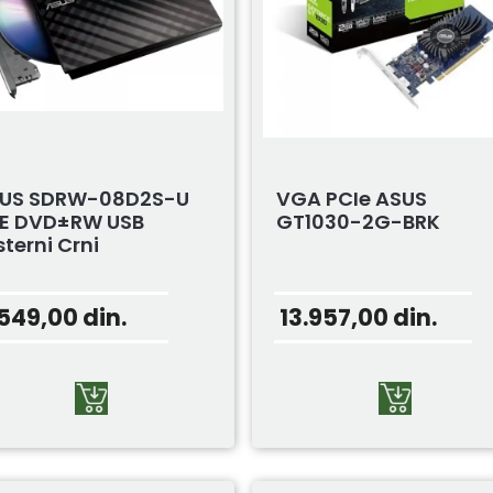
US SDRW-08D2S-U
VGA PCIe ASUS
TE DVD±RW USB
GT1030-2G-BRK
sterni Crni
.549,00
din.
13.957,00
din.