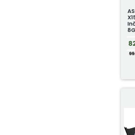
AS
X1
In
8GB
8
99