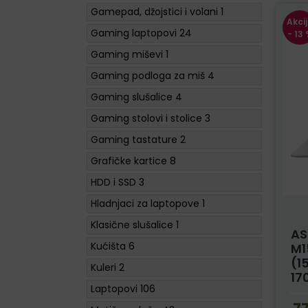
Gamepad, džojstici i volani
1
Akci
Gaming laptopovi
24
- 13
Gaming miševi
1
Gaming podloga za miš
4
Gaming slušalice
4
Gaming stolovi i stolice
3
Gaming tastature
2
Grafičke kartice
8
HDD i SSD
3
Hladnjaci za laptopove
1
Klasične slušalice
1
AS
Kućišta
6
M1
(1
Kuleri
2
170
Laptopovi
106