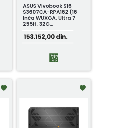
ASUS Vivobook S16
S3607CA-RPA162 (16
Inča WUXGA, Ultra 7
255H, 32G...
153.152,00
din.