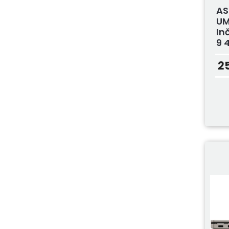
AS
UM
In
9 4
2