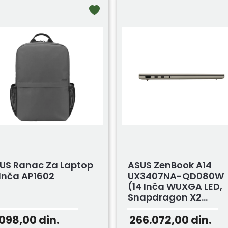
US Ranac Za Laptop
ASUS ZenBook A14
 Inča AP1602
UX3407NA-QD080W
(14 Inča WUXGA LED,
Snapdragon X2...
.098,00
din.
266.072,00
din.