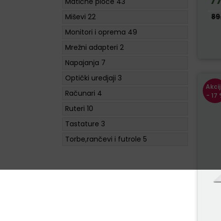
7
Matične ploče
43
Miševi
22
89
Monitori i oprema
49
Mrežni adapteri
2
Napajanja
7
Optički uredjaji
3
Akci
Računari
4
- 17
Ruteri
10
Tastature
3
Torbe,rančevi i futrole
5