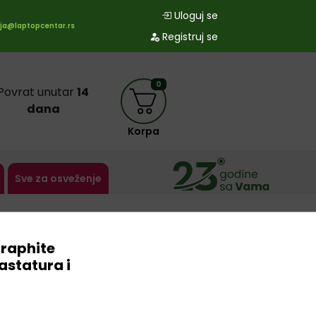
Uloguj se
ja@laptopcentar.rs
Registruj se
0
Povrat unutar
14
dana
Korpa
Sve za osveženje
raphite
astatura i