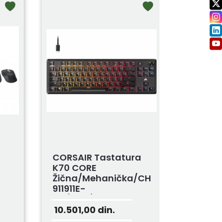
CORSAIR Tastatura
K70 CORE
Žična/mehanička/CH-
911911E-
NA/RGB/gam...
10.501,00
din.