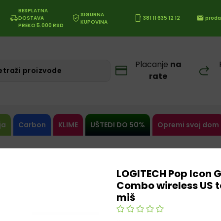
BESPLATNA
SIGURNA
DOSTAVA
381 11 635 12 12
proda
KUPOVINA
PREKO 5.000 RSD
Placanje
na
rate
ja
Carbon
KLIME
UŠTEDI DO 50%
Opremi svoj dom
LOGITECH Pop Icon G
Combo wireless US t
miš