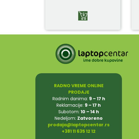
RADNO VREME ONLINE
PRODAJE
Radnim danima:
9 – 17 h
Reklamacije:
9 – 17 h
Subotom:
10 – 14 h
Nedeljom:
Zatvoreno
prodaja@laptopcentar.rs
+381 11 635 12 12