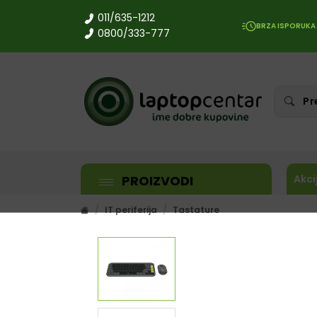
011/635-1212
BRZA ISPORUKA
0800/333-777
PROIZVODI
Akci
IT periferija
Tastature