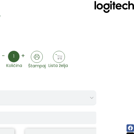
e
)
Količina
-
+
Lista želja
Količina
Štampaj