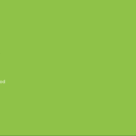
A
 od