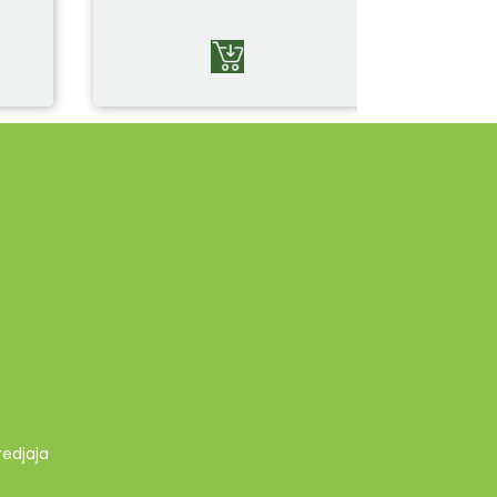
g
redjaja