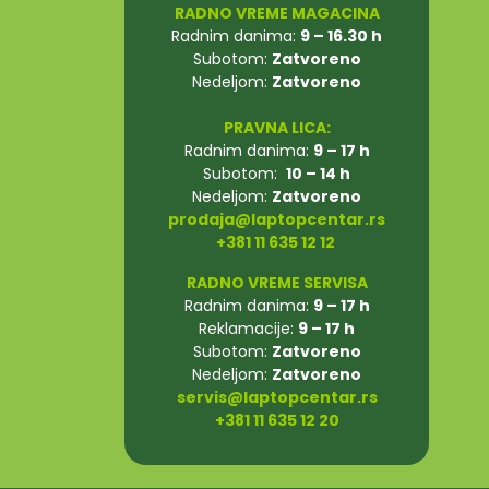
RADNO VREME MAGACINA
Radnim danima:
9 – 16.30 h
Subotom:
Zatvoreno
Nedeljom:
Zatvoreno
PRAVNA LICA:
Radnim danima:
9 – 17 h
Subotom:
10 – 14 h
Nedeljom:
Zatvoreno
prodaja@laptopcentar.rs
+381 11 635 12 12
RADNO VREME SERVISA
Radnim danima:
9 – 17 h
Reklamacije:
9 – 17 h
Subotom:
Zatvoreno
Nedeljom:
Zatvoreno
servis@laptopcentar.rs
+381 11 635 12 20