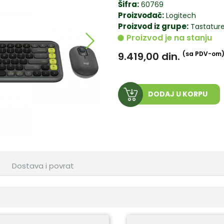
Šifra:
60769
Proizvođač:
Logitech
Proizvod iz grupe:
Tastatur
Proizvod je na stanju
9.419,00
din.
(sa PDV-om
DODAJ U KORPU
Dostava i povrat