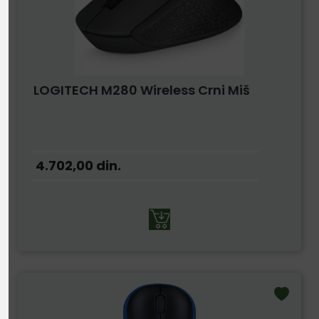
LOGITECH M280 Wireless Crni Miš
4.702,00
din.