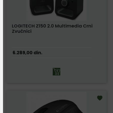
LOGITECH Z150 2.0 Multimedia Crni
Zvučnici
6.289,00
din.