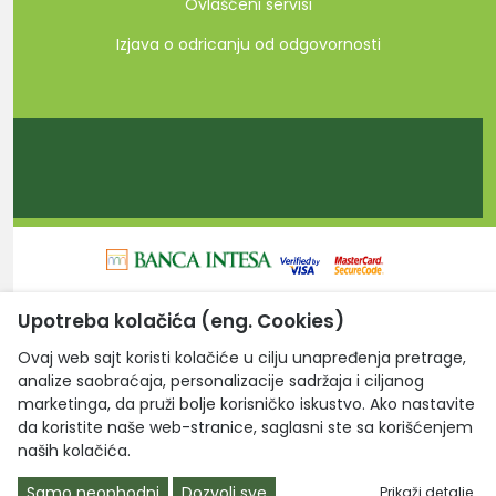
Ovlašćeni servisi
Izjava o odricanju od odgovornosti
Upotreba kolačića (eng. Cookies)
Laptop Centar d.o.o. © 2026. Sva prava zadržana.
Ovaj web sajt koristi kolačiće u cilju unapređenja pretrage,
analize saobraćaja, personalizacije sadržaja i ciljanog
marketinga, da pruži bolje korisničko iskustvo. Ako nastavite
da koristite naše web-stranice, saglasni ste sa korišćenjem
naših kolačića.
Samo neophodni
Dozvoli sve
Prikaži detalje