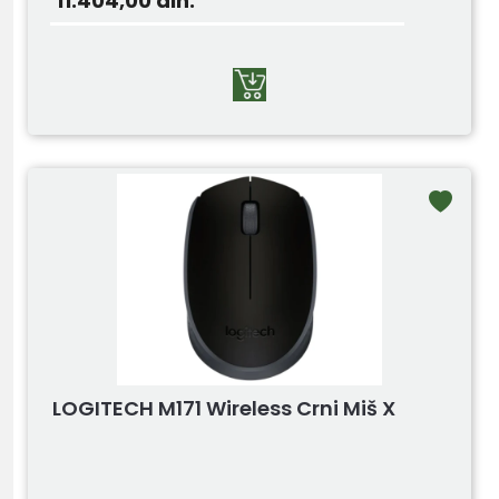
11.404,00
din.
LOGITECH M171 Wireless Crni Miš X