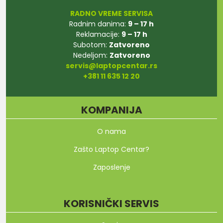
RADNO VREME SERVISA
Radnim danima:
9 – 17 h
Reklamacije:
9 – 17 h
Subotom:
Zatvoreno
Nedeljom:
Zatvoreno
servis@laptopcentar.rs
+381 11 635 12 20
KOMPANIJA
O nama
Zašto Laptop Centar?
Zaposlenje
KORISNIČKI SERVIS