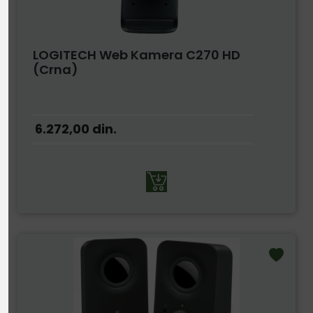
LOGITECH Web Kamera C270 HD
(Crna)
6.272,00
din.