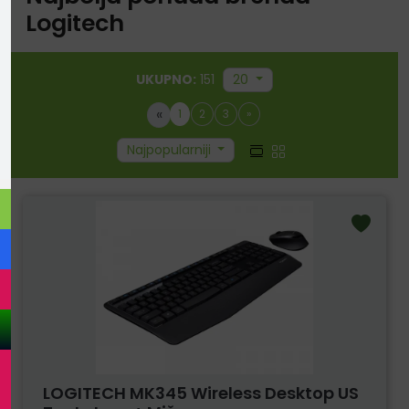
Logitech
UKUPNO:
151
20
«
1
2
3
»
Najpopularniji
LOGITECH MK345 Wireless Desktop US