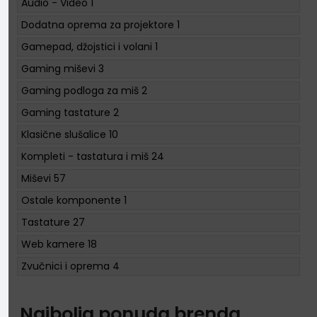
Audio - Video
1
Dodatna oprema za projektore
1
Gamepad, džojstici i volani
1
Gaming miševi
3
Gaming podloga za miš
2
Gaming tastature
2
Klasične slušalice
10
Kompleti - tastatura i miš
24
Miševi
57
Ostale komponente
1
Tastature
27
Web kamere
18
Zvučnici i oprema
4
Najbolja ponuda brenda