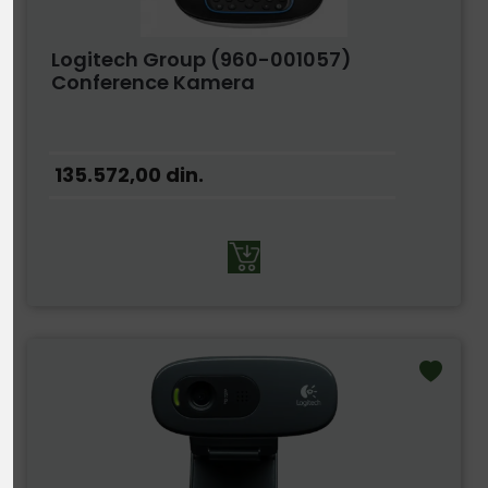
Logitech Group (960-001057)
Conference Kamera
135.572,00
din.