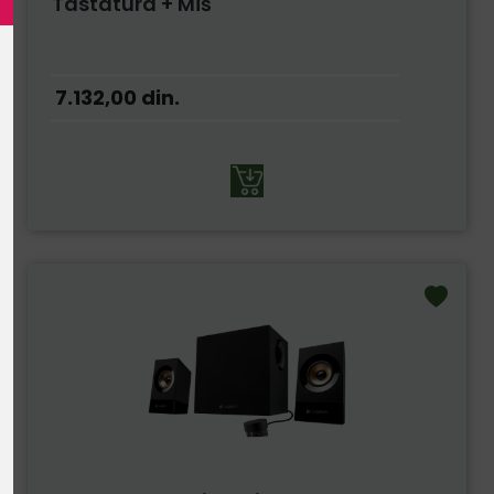
Tastatura + Miš
7.132,00
din.