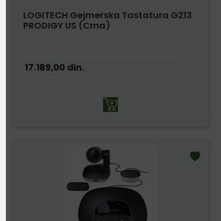
LOGITECH Gejmerska Tastatura G213
PRODIGY US (Crna)
17.189,00
din.