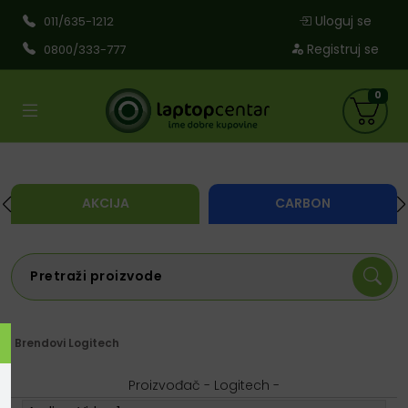
Uloguj se
011/635-1212
Registruj se
0800/333-777
0
AKCIJA
CARBON
Brendovi
Logitech
Proizvođač - Logitech -