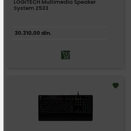
LOGITECH Multimedia Speaker
System Z533
30.310,00
din.