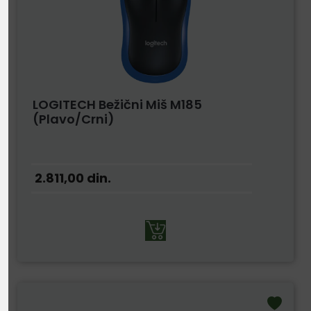
LOGITECH Bežični Miš M185
(Plavo/Crni)
2.811,00
din.