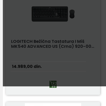
LOGITECH Bežična Tastatura I Miš
MK540 ADVANCED US (Crna) 920-00...
14.989,00
din.