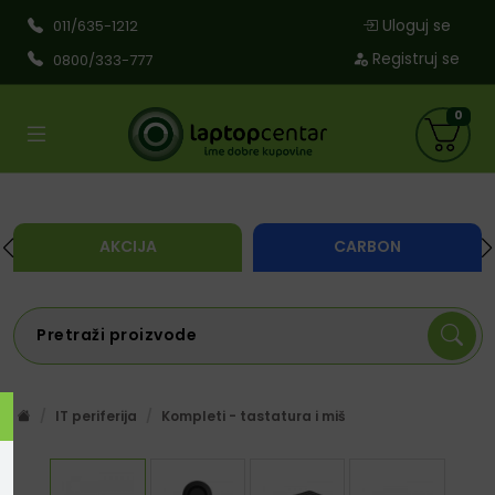
Uloguj se
011/635-1212
Registruj se
0800/333-777
0
AKCIJA
CARBON
IT periferija
Kompleti - tastatura i miš