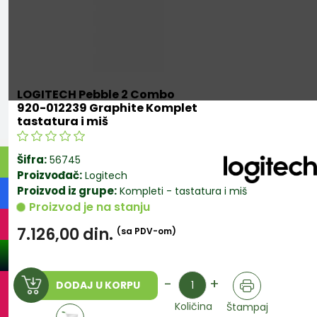
LOGITECH Pebble 2 Combo
920-012239 Graphite Komplet
tastatura i miš
Šifra:
56745
Proizvođač:
Logitech
Proizvod iz grupe:
Kompleti - tastatura i miš
Proizvod je na stanju
7.126,00
din.
(sa PDV-om)
Količina
-
+
DODAJ U KORPU
Količina
Štampaj