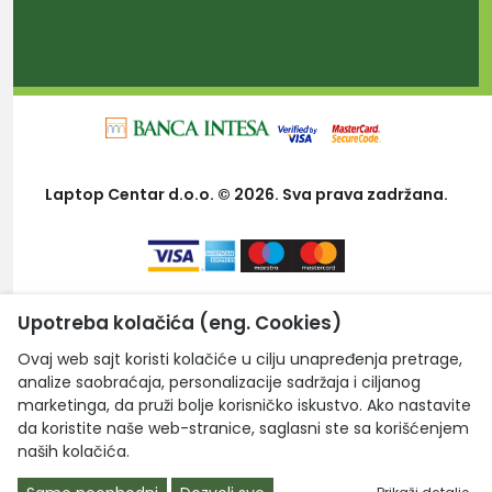
Laptop Centar d.o.o. © 2026. Sva prava zadržana.
Upotreba kolačića (eng. Cookies)
Ovaj web sajt koristi kolačiće u cilju unapređenja pretrage,
analize saobraćaja, personalizacije sadržaja i ciljanog
marketinga, da pruži bolje korisničko iskustvo. Ako nastavite
da koristite naše web-stranice, saglasni ste sa korišćenjem
naših kolačića.