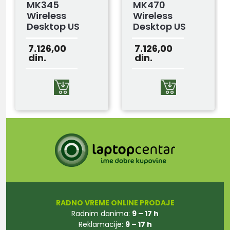
MK345
MK470
Wireless
Wireless
Desktop US
Desktop US
Tastatura +
Bela
Miš
Tastatura +
7.126,00
7.126,00
din.
din.
Miš
RADNO VREME ONLINE PRODAJE
Radnim danima:
9 – 17 h
Reklamacije:
9 – 17 h