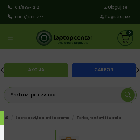
Uloguj se
011/635-1212
Registruj se
0800/333-777
0
AKCIJA
CARBON
Laptopovi,tableti i oprema
Torbe,rančevi i futrole