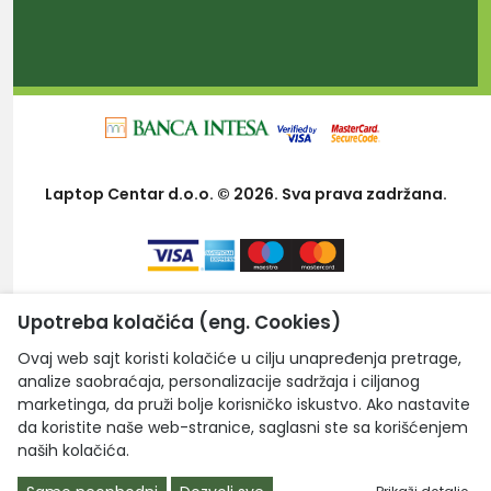
Laptop Centar d.o.o. © 2026. Sva prava zadržana.
Upotreba kolačića (eng. Cookies)
Ovaj web sajt koristi kolačiće u cilju unapređenja pretrage,
analize saobraćaja, personalizacije sadržaja i ciljanog
marketinga, da pruži bolje korisničko iskustvo. Ako nastavite
da koristite naše web-stranice, saglasni ste sa korišćenjem
naših kolačića.