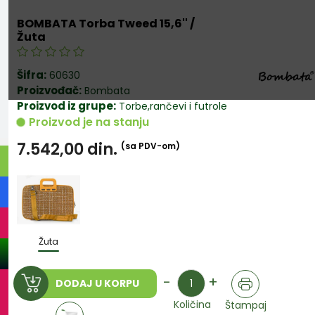
BOMBATA Torba Tweed 15,6'' /
Žuta
Šifra:
60630
Proizvođač:
Bombata
Proizvod iz grupe:
Torbe,rančevi i futrole
Proizvod je na stanju
7.542,00
din.
(sa PDV-om)
Žuta
Količina
-
+
DODAJ U KORPU
Količina
Štampaj