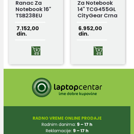
Ranac Za
Za Notebook
Notebook 16"
14" TCG455GL
TSB238EU
CityGear Crna
Drifter Crno-
Sivi
7.152,00
6.952,00
din.
din.
RADNO VREME ONLINE PRODAJE
Radnim danima:
9 – 17 h
Reklamacije:
9 – 17 h