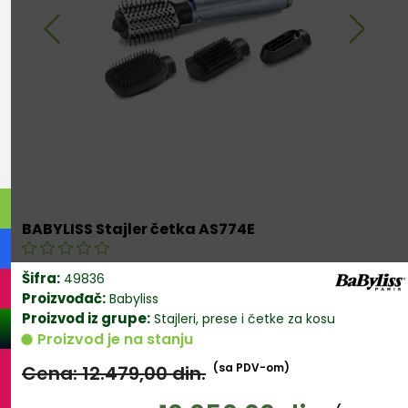
BABYLISS Stajler četka AS774E
Šifra:
49836
Proizvođač:
Babyliss
Proizvod iz grupe:
Stajleri, prese i četke za kosu
Proizvod je na stanju
(sa PDV-om)
Cena: 12.479,00
din.