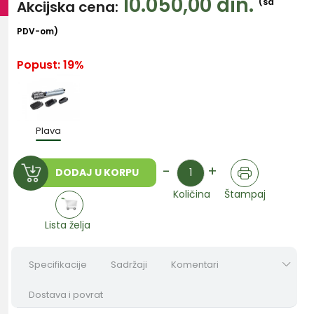
10.050,00
din.
(sa
Akcijska cena:
PDV-om)
Popust: 19%
Plava
Količina
-
+
DODAJ U KORPU
Količina
Štampaj
Lista želja
Specifikacije
Sadržaji
Komentari
Dostava i povrat