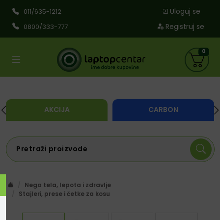
Uloguj se
011/635-1212
Registruj se
0800/333-777
0
AKCIJA
CARBON
Nega tela, lepota i zdravlje
Stajleri, prese i četke za kosu