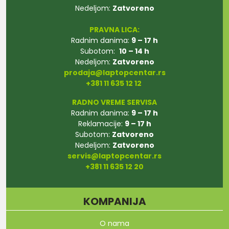
Nedeljom:
Zatvoreno
PRAVNA LICA:
Radnim danima:
9 – 17 h
Subotom:
10 – 14 h
Nedeljom:
Zatvoreno
prodaja@laptopcentar.rs
+381 11 635 12 12
RADNO VREME SERVISA
Radnim danima:
9 – 17 h
Reklamacije:
9 – 17 h
Subotom:
Zatvoreno
Nedeljom:
Zatvoreno
servis@laptopcentar.rs
+381 11 635 12 20
KOMPANIJA
O nama