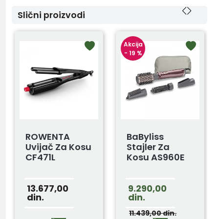
Slični proizvodi
Akcija
- 19 %
ROWENTA
BaByliss
Uvijač Za Kosu
Stajler Za
CF471L
Kosu AS960E
13.677,00
9.290,00
din.
din.
11.439,00
din.