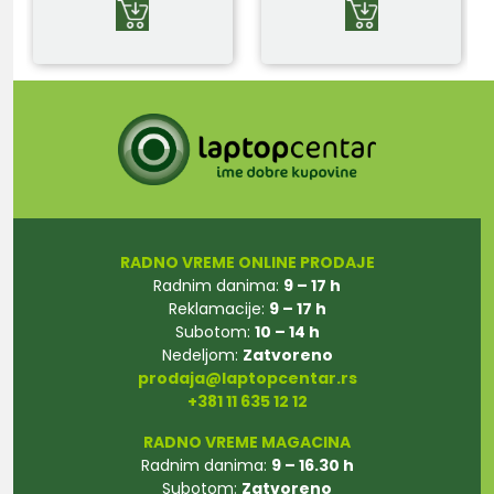
RADNO VREME ONLINE PRODAJE
Radnim danima:
9 – 17 h
Reklamacije:
9 – 17 h
Subotom:
10 – 14 h
Nedeljom:
Zatvoreno
prodaja@laptopcentar.rs
+381 11 635 12 12
RADNO VREME MAGACINA
Radnim danima:
9 – 16.30 h
Subotom:
Zatvoreno