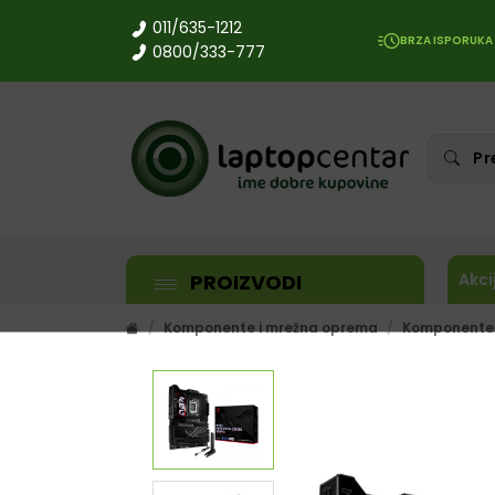
011/635-1212
BRZA ISPORUKA
0800/333-777
PROIZVODI
Akci
Komponente i mrežna oprema
Komponente