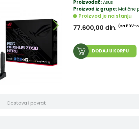
Proizvođač:
Asus
Proizvod iz grupe:
Matične 
Proizvod je na stanju
77.600,00
din.
(sa PDV-
DODAJ U KORPU
Dostava i povrat