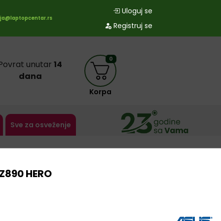
Uloguj se
ja@laptopcentar.rs
Registruj se
0
Povrat unutar
14
dana
Korpa
Sve za osveženje
Z890 HERO