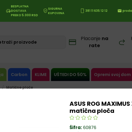
BESPLATNA
SIGURNA
DOSTAVA
381 11 635 12 12
proda
KUPOVINA
PREKO 5.000 RSD
Placanje
na
rate
ja
Carbon
KLIME
UŠTEDI DO 50%
Opremi svoj dom
Matične ploče
ASUS ROG MAXIMUS 
matična ploča
Šifra:
60876