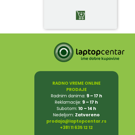
RADNO VREME ONLINE
PRODAJE
Radnim danima:
9 – 17 h
Reklamacije:
9 – 17 h
Subotom:
10 – 14 h
Nedeljom:
Zatvoreno
prodaja@laptopcentar.rs
+381 11 635 12 12