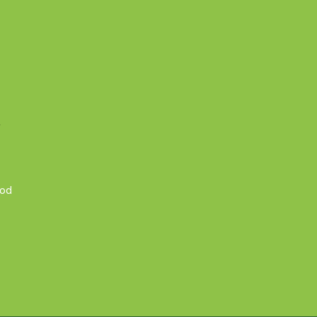
A
 od