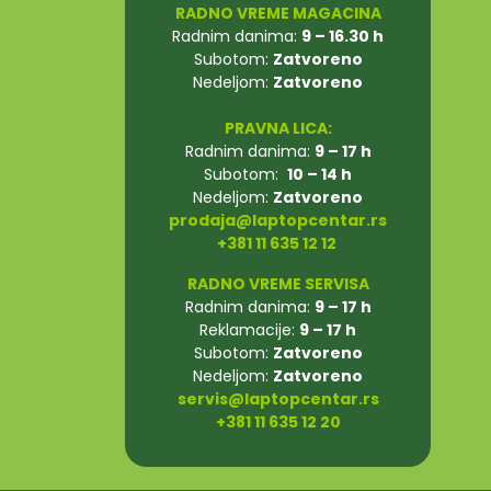
RADNO VREME MAGACINA
Radnim danima:
9 – 16.30 h
Subotom:
Zatvoreno
Nedeljom:
Zatvoreno
PRAVNA LICA:
Radnim danima:
9 – 17 h
Subotom:
10 – 14 h
Nedeljom:
Zatvoreno
prodaja@laptopcentar.rs
+381 11 635 12 12
RADNO VREME SERVISA
Radnim danima:
9 – 17 h
Reklamacije:
9 – 17 h
Subotom:
Zatvoreno
Nedeljom:
Zatvoreno
servis@laptopcentar.rs
+381 11 635 12 20