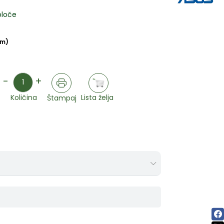
ploče
om)
Količina
-
+
Lista želja
Količina
Štampaj