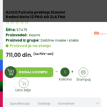
ALIVO Futrola preklop Xiaomi
Redmi Note 12 PRO 4G ZLATNA
Šifra:
57475
Proizvođač:
Xiaomi
Proizvod iz grupe:
Zaštitne maske i stakla
Proizvod je na stanju
711,00
din.
(sa PDV-om)
Količina
-
+
DODAJ U KORPU
Količina
Štampaj
Lista želja
Specifikacije
Sadržaji
Komentari