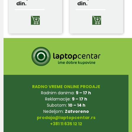
din.
din.
RADNO VREME ONLINE PRODAJE
Radnim danima:
9 – 17 h
Reklamacije:
9 – 17 h
Subotom:
10 – 14 h
Nedeljom:
Zatvoreno
prodaja@laptopcentar.rs
+381 11 635 12 12