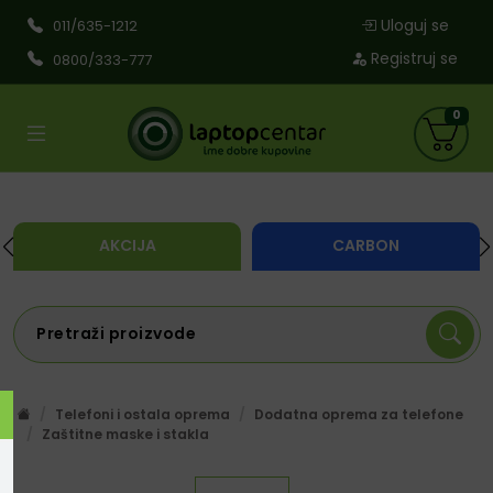
Uloguj se
011/635-1212
Registruj se
0800/333-777
0
AKCIJA
CARBON
Telefoni i ostala oprema
Dodatna oprema za telefone
Zaštitne maske i stakla