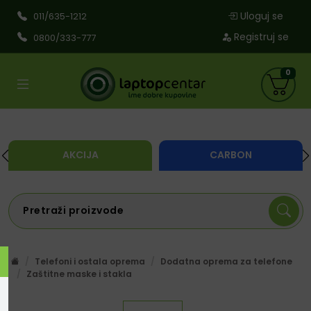
Uloguj se
011/635-1212
Registruj se
0800/333-777
0
AKCIJA
CARBON
Telefoni i ostala oprema
Dodatna oprema za telefone
Zaštitne maske i stakla