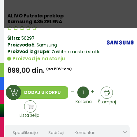
ALIVO Futrola preklop
Samsung A35 ZELENA
Šifra:
56297
Proizvođač:
Samsung
Proizvod iz grupe:
Zaštitne maske i stakla
Proizvod je na stanju
899,00
din.
(sa PDV-om)
Količina
-
+
DODAJ U KORPU
Količina
Štampaj
Lista želja
Specifikacije
Sadržaji
Komentari