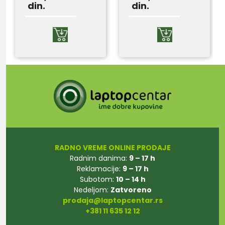
din.
din.
RADNO VREME ONLINE PRODAJE
Radnim danima:
9 – 17 h
Reklamacije:
9 – 17 h
Subotom:
10 – 14 h
Nedeljom:
Zatvoreno
prodaja@laptopcentar.rs
+381 11 635 12 12