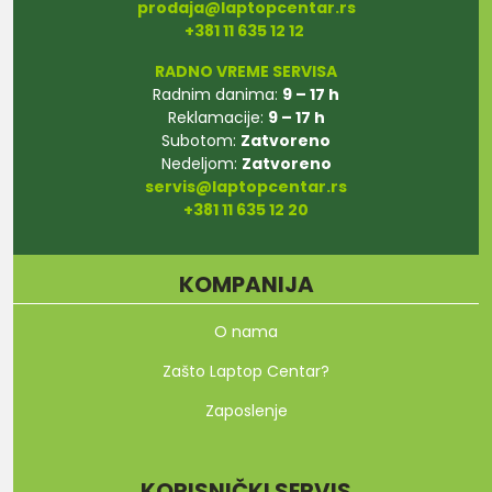
prodaja@laptopcentar.rs
+381 11 635 12 12
RADNO VREME SERVISA
Radnim danima:
9 – 17 h
Reklamacije:
9 – 17 h
Subotom:
Zatvoreno
Nedeljom:
Zatvoreno
servis@laptopcentar.rs
+381 11 635 12 20
KOMPANIJA
O nama
Zašto Laptop Centar?
Zaposlenje
KORISNIČKI SERVIS