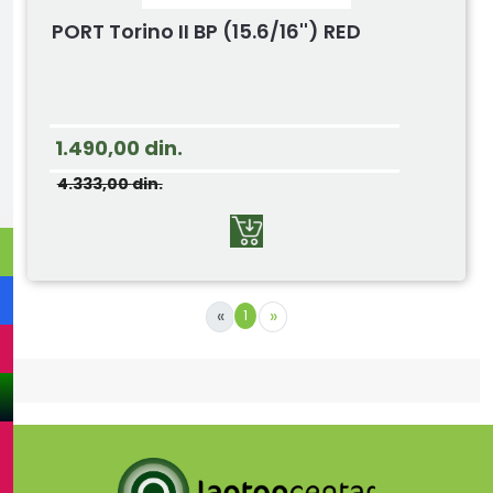
PORT Torino II BP (15.6/16'') RED
1.490,00
din.
4.333,00
din.
«
»
1