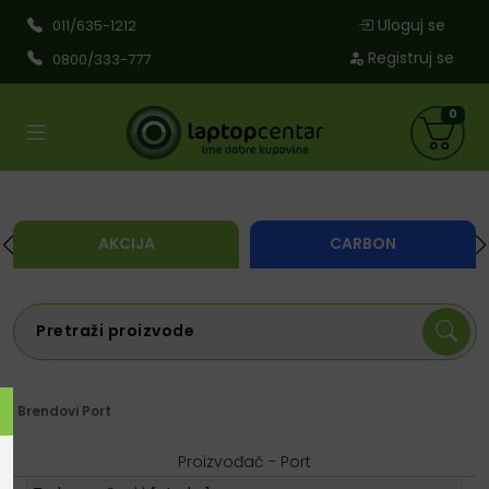
Uloguj se
011/635-1212
Registruj se
0800/333-777
0
AKCIJA
CARBON
Brendovi
Port
Proizvođač - Port