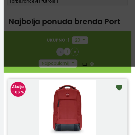
Torbe,rančevi i futrole
1
Najbolja ponuda brenda Port
UKUPNO:
1
20
«
»
1
Najpopularniji
Akcija
- 66 %