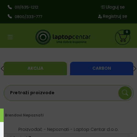
Uloguj se
011/635-1212
Registruj se
0800/333-777
0
AKCIJA
CARBON
Brendovi
Nepoznati
Proizvođač - Nepoznati - Laptop Centar d.o.o.