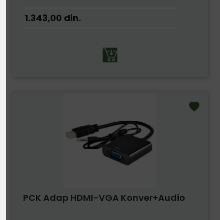
1.343,00
din.
PCK Adap HDMI-VGA Konver+audio