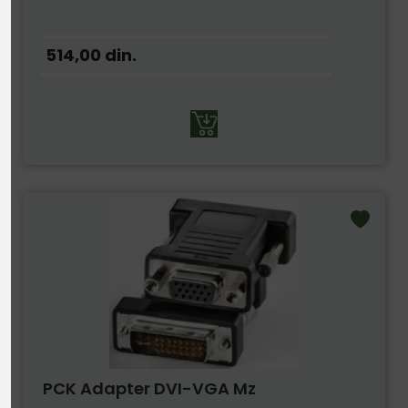
514,00
din.
PCK Adapter DVI-VGA Mz