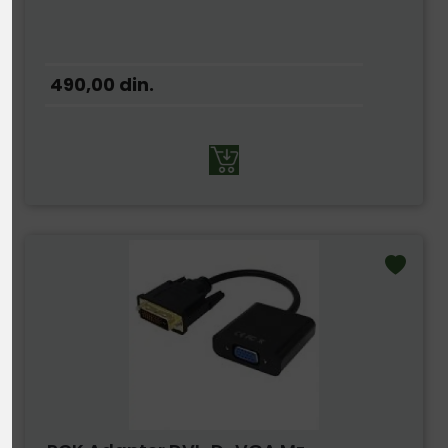
490,00
din.