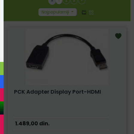
«
1
2
3
»
Najpopularniji
PCK Adapter Display Port-HDMI
1.489,00
din.