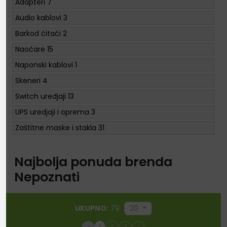
Adapteri
7
Audio kablovi
3
Barkod čitači
2
Naočare
15
Naponski kablovi
1
Skeneri
4
Switch uredjaji
13
UPS uredjaji i oprema
3
Zaštitne maske i stakla
31
Najbolja ponuda brenda
Nepoznati
UKUPNO:
79
20