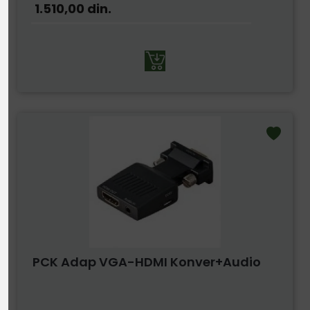
1.510,00
din.
PCK Adap VGA-HDMI Konver+audio