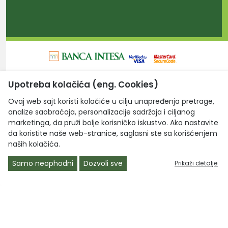
Upotreba kolačića (eng. Cookies)
Laptop Centar d.o.o. © 2026. Sva prava zadržana.
Ovaj web sajt koristi kolačiće u cilju unapređenja pretrage,
analize saobraćaja, personalizacije sadržaja i ciljanog
marketinga, da pruži bolje korisničko iskustvo. Ako nastavite
da koristite naše web-stranice, saglasni ste sa korišćenjem
naših kolačića.
Samo neophodni
Dozvoli sve
Prikaži detalje