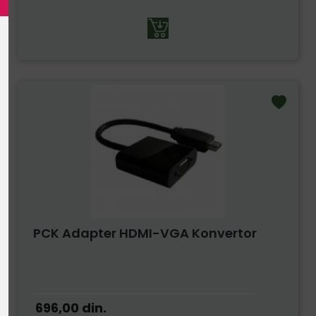
PCK Adapter HDMI-VGA Konvertor
696,00
din.