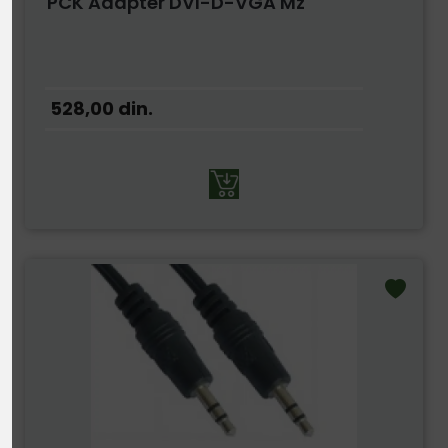
PCK Adapter DVI-D-VGA Mz
528,00
din.