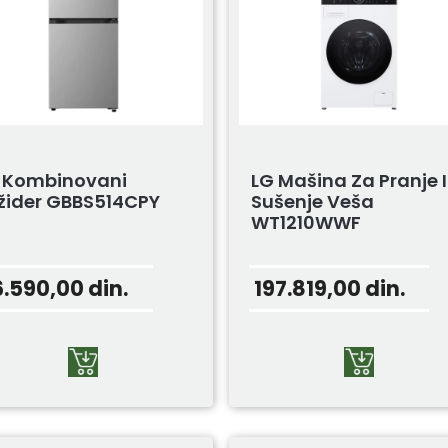
 Kombinovani
LG Mašina Za Pranje I
ižider GBBS514CPY
Sušenje Veša
WT1210WWF
6.590,00
din.
197.819,00
din.