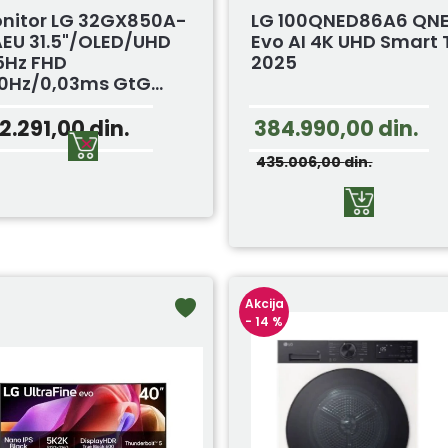
nitor LG 32GX850A-
LG 100QNED86A6 QN
AEU 31.5"/OLED/UHD
Evo AI 4K UHD Smart 
5Hz FHD
2025
0Hz/0,03ms GtG...
22.291,00
din.
384.990,00
din.
435.006,00
din.
Akcija
- 14 %