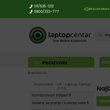
011/635-1212
BRZA ISPORUKA
0800/333-777
PROIZVODI
Akci
Brendovi
LG
Proizvođač - LG - Laptop Centar
Naj
d.o.o.
Kombinovani frižideri
6
UKUP
Mašine za pranje i sušenje veša
6