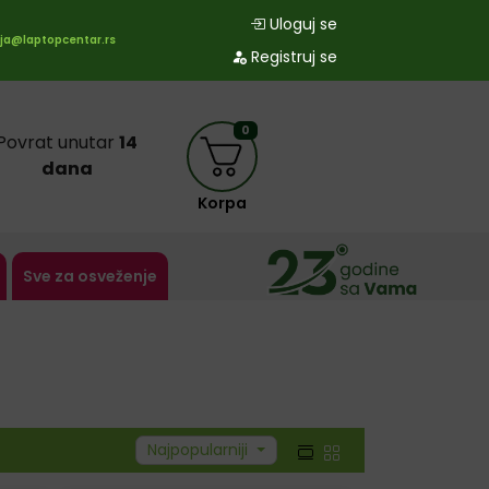
Uloguj se
ja@laptopcentar.rs
Registruj se
0
Povrat unutar
14
dana
Korpa
Sve za osveženje
Najpopularniji