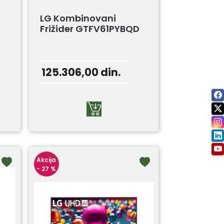
LG Kombinovani
Frižider GTFV61PYBQD
125.306,00
din.
Akcija
- 27 %