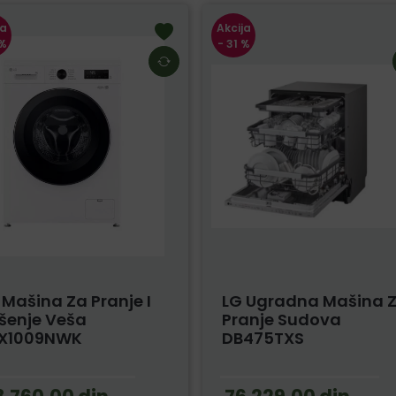
ja
Akcija
 %
- 31 %
 Mašina Za Pranje I
LG Ugradna Mašina 
šenje Veša
Pranje Sudova
X1009NWK
DB475TXS