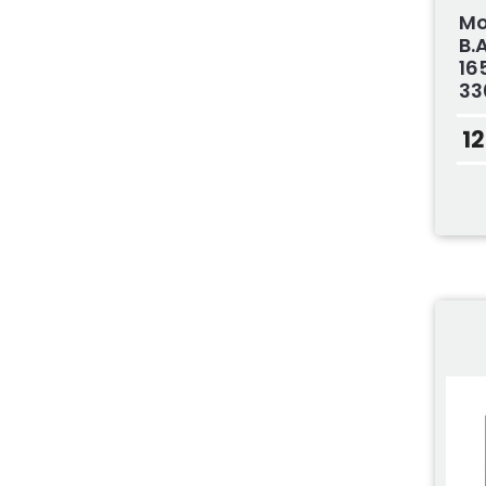
Mo
B.
16
33
1