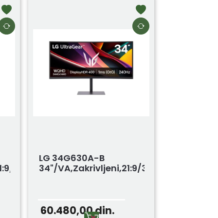
LG 34G630A-B
21:9/3440x1440/240Hz/0.03ms/HDMI,...
34"/VA,zakrivljeni,21:9/3440x1440/240H
60.480,00
din.