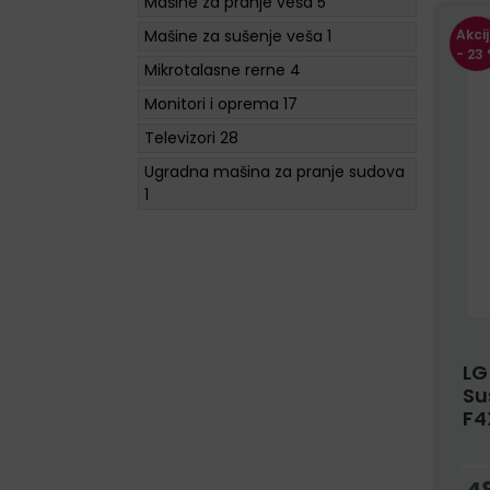
Mašine za pranje veša
5
Mašine za sušenje veša
1
Akci
- 23
Mikrotalasne rerne
4
Monitori i oprema
17
Televizori
28
Ugradna mašina za pranje sudova
1
LG
Su
F4