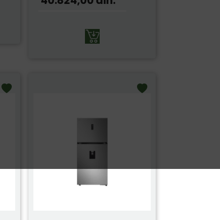
40.824,00
din.