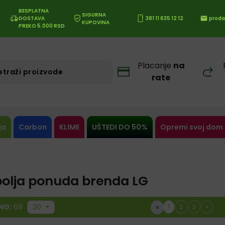
BESPLATNA
SIGURNA
DOSTAVA
381 11 635 12 12
proda
KUPOVINA
PREKO 5.000 RSD
Placanje
na
rate
ja
Carbon
KLIME
UŠTEDI DO 50%
Opremi svoj dom
bolja ponuda brenda LG
«
NO:
68
20
1
2
3
»