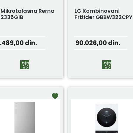
 Mikrotalasna Rerna
LG Kombinovani
2336GIB
Frižider GBBW322CPY
4.489,00
din.
90.026,00
din.