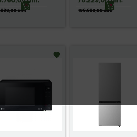
8.760,00
din.
76.229,00
din.
.990,00
din.
109.990,00
din.