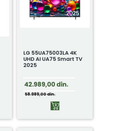
LG 55UA75003LA 4K
UHD AI UA75 Smart TV
2025
42.989,00
din.
58.989,00
din.