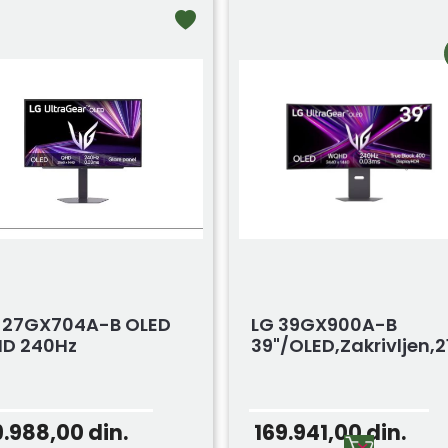
 27GX704A-B OLED
LG 39GX900A-B
D 240Hz
39"/OLED,zakrivljen,
9.988,00
din.
169.941,00
din.