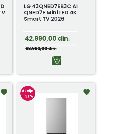
ED
LG 43QNED7EB3C AI
TV
QNED7E Mini LED 4K
Smart TV 2026
42.990,00
din.
53.992,00
din.
Akcija
- 31 %