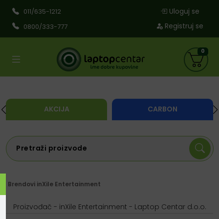
Uloguj se
011/635-1212
Registruj se
0800/333-777
0
AKCIJA
CARBON
Brendovi
inXile Entertainment
Proizvođač - inXile Entertainment - Laptop Centar d.o.o.