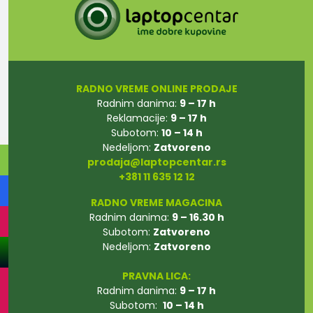
RADNO VREME ONLINE PRODAJE
Radnim danima:
9 – 17 h
Reklamacije:
9 – 17 h
Subotom:
10 – 14 h
Nedeljom:
Zatvoreno
prodaja@laptopcentar.rs
+381 11 635 12 12
RADNO VREME MAGACINA
Radnim danima:
9 – 16.30 h
Subotom:
Zatvoreno
Nedeljom:
Zatvoreno
PRAVNA LICA:
Radnim danima:
9 – 17 h
Subotom:
10 – 14 h