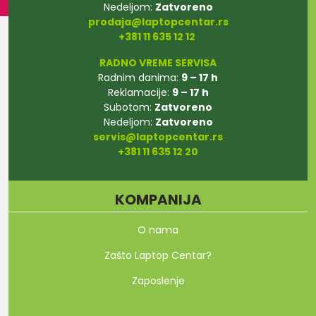
Nedeljom:
Zatvoreno
prodaja@laptopcentar.rs
+381 11 635 12 12
RADNO VREME SERVISA
Radnim danima:
9 – 17 h
Reklamacije:
9 – 17 h
Subotom:
Zatvoreno
Nedeljom:
Zatvoreno
servis@laptopcentar.rs
+381 11 635 12 20
KOMPANIJA
O nama
Zašto Laptop Centar?
Zaposlenje