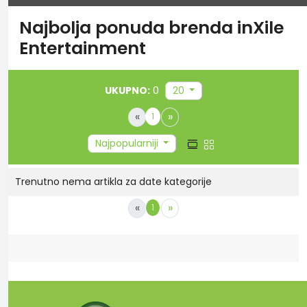
Najbolja ponuda brenda inXile
Entertainment
UKUPNO:
0
20
«
»
1
Najpopularniji
Trenutno nema artikla za date kategorije
«
»
1