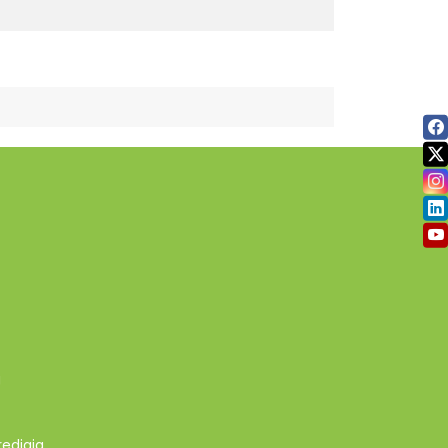
g
redjaja