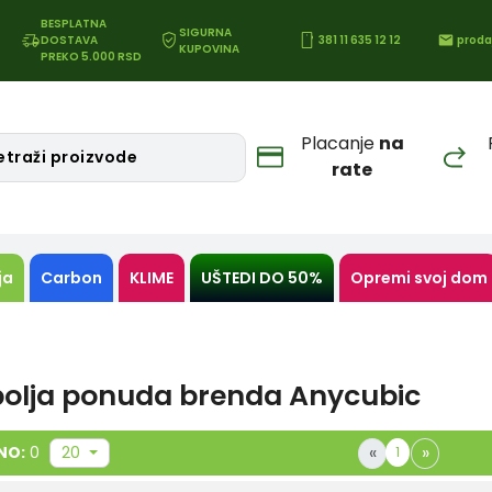
BESPLATNA
SIGURNA
DOSTAVA
381 11 635 12 12
proda
KUPOVINA
PREKO 5.000 RSD
Placanje
na
rate
ja
Carbon
KLIME
UŠTEDI DO 50%
Opremi svoj dom
bolja ponuda brenda Anycubic
«
»
NO:
0
20
1