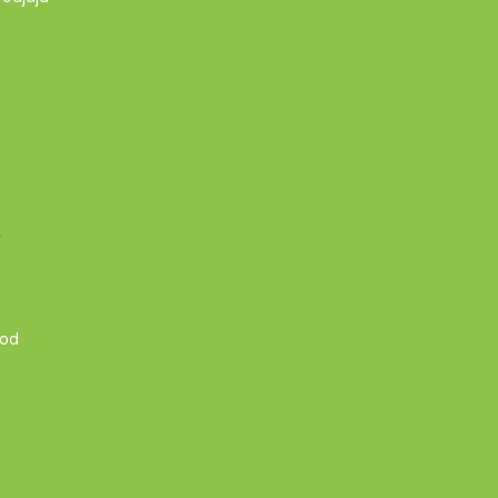
A
 od