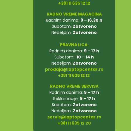
+381 11 635 12 12
RADNO VREME MAGACINA
Radnim danima:
9 – 16.30 h
Subotom:
Zatvoreno
Nedeljom:
Zatvoreno
PRAVNA LICA:
Radnim danima:
9 – 17 h
Subotom:
10 – 14 h
Nedeljom:
Zatvoreno
prodaja@laptopcentar.rs
+381 11 635 12 12
RADNO VREME SERVISA
Radnim danima:
9 – 17 h
Reklamacije:
9 – 17 h
Subotom:
Zatvoreno
Nedeljom:
Zatvoreno
servis@laptopcentar.rs
+381 11 635 12 20