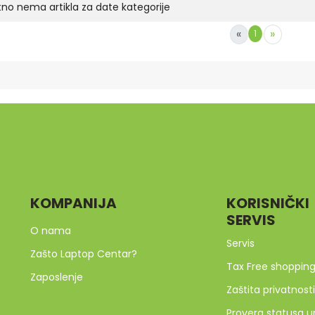
no nema artikla za date kategorije
«
»
1
KOMPANIJA
KORISNIČKI
SERVIS
O nama
Servis
Zašto Laptop Centar?
Tax Free shoppin
Zaposlenje
Zaštita privatnosti
Provera statusa u