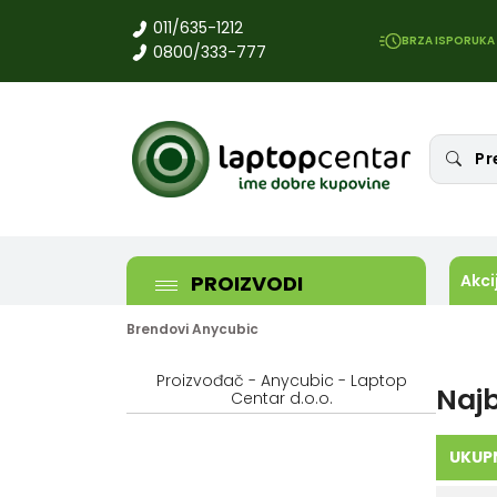
011/635-1212
BRZA ISPORUKA
0800/333-777
PROIZVODI
Akci
Brendovi
Anycubic
Proizvođač - Anycubic - Laptop
Naj
Centar d.o.o.
UKUP