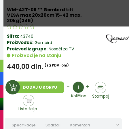
WM-42T-05 ** Gembird tilt
VESA max 20x20cm 15-42 max.
20kg(346)
Šifra:
43740
Proizvođač:
Gembird
Proizvod iz grupe:
Nosači za TV
Proizvod je na stanju
440,00
din.
(sa PDV-om)
Količina
-
+
DODAJ U KORPU
Količina
Štampaj
Lista želja
Specifikacije
Sadržaji
Komentari