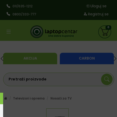
Uloguj se
011/635-1212
Registruj se
0800/333-777
0
AKCIJA
CARBON
Televizori i oprema
Nosači za TV