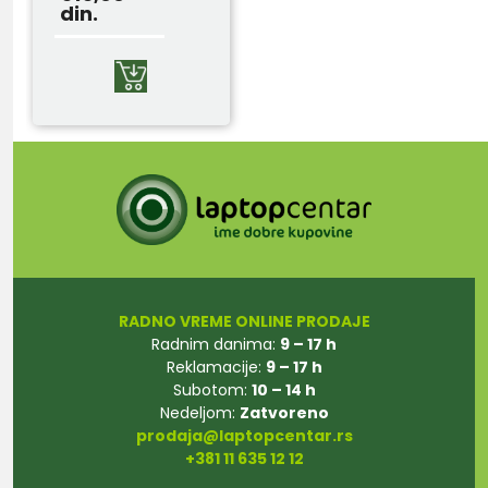
din.
RADNO VREME ONLINE PRODAJE
Radnim danima:
9 – 17 h
Reklamacije:
9 – 17 h
Subotom:
10 – 14 h
Nedeljom:
Zatvoreno
prodaja@laptopcentar.rs
+381 11 635 12 12